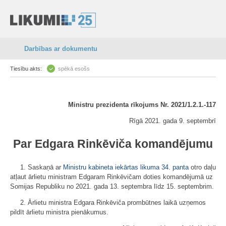
Darbības ar dokumentu
Tiesību akts:
spēkā esošs
Ministru prezidenta rīkojums Nr. 2021/1.2.1.-117
Rīgā 2021. gada 9. septembrī
Par Edgara Rinkēviča komandējumu
1. Saskaņā ar
Ministru kabineta iekārtas likuma
34. panta
otro daļu
atļaut ārlietu ministram Edgaram Rinkēvičam doties komandējumā uz
Somijas Republiku no 2021. gada 13. septembra līdz 15. septembrim.
2. Ārlietu ministra Edgara Rinkēviča prombūtnes laikā uzņemos
pildīt ārlietu ministra pienākumus.