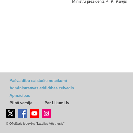
Ministru prezidents
A. K. Kariņš
Pašvaldību saistošie noteikumi
Administratīvās atbildības ceļvedis
Apmācības
Pilnā versija
Par Likumi.lv
© Oficiālais izdevējs "Latvijas Vēstnesis"