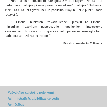
Izdarīt Ministru prezidenta 1998.gada 8.maija rīkojumā Nr.137 "Par
darba grupu Latvijas pilsoņa pases izveidošanai" (Latvijas Vēstnesis,
1998, 130./131.nr.) grozījumu un papildināt rīkojumu ar 3.punktu šādā
redakcijā:
"3. Finansu ministram izskatīt iespēju piešķirt no Finansu
ministrijas līdzekļiem neparedzētiem gadījumiem finansējumu
saskaņā ar Pilsonības un migrācijas lietu pārvaldes iesniegto tāmi
darba grupas uzdevumu izpildei."
Ministru prezidents G.Krasts
Pašvaldību saistošie noteikumi
Administratīvās atbildības ceļvedis
Apmācības