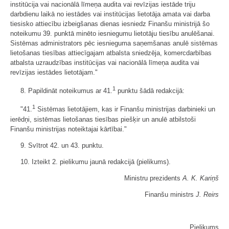
institūcija vai nacionālā līmeņa audita vai revīzijas iestāde triju
darbdienu laikā no iestādes vai institūcijas lietotāja amata vai darba
tiesisko attiecību izbeigšanas dienas iesniedz Finanšu ministrijā šo
noteikumu 39. punktā minēto iesniegumu lietotāju tiesību anulēšanai.
Sistēmas administrators pēc iesnieguma saņemšanas anulē sistēmas
lietošanas tiesības attiecīgajam atbalsta sniedzēja, komercdarbības
atbalsta uzraudzības institūcijas vai nacionālā līmeņa audita vai
revīzijas iestādes lietotājam."
1
8. Papildināt noteikumus ar 41.
punktu šādā redakcijā:
1
"41.
Sistēmas lietotājiem, kas ir Finanšu ministrijas darbinieki un
ierēdņi, sistēmas lietošanas tiesības piešķir un anulē atbilstoši
Finanšu ministrijas noteiktajai kārtībai."
9. Svītrot 42. un 43. punktu.
10. Izteikt 2. pielikumu jaunā redakcijā (pielikums).
Ministru prezidents
A. K. Kariņš
Finanšu ministrs
J. Reirs
Pielikums