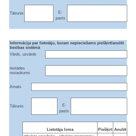
E-
Tālrunis
pasts
Informācija par lietotāju, kuram nepieciešams piešķirt/anulēt
tiesības sistēmā
Vārds, uzvārds
Iestādes
nosaukums
Amats
E-
Tālrunis
pasts
Lietotāja loma
Piešķirt
Anulēt