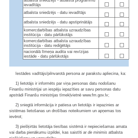
atbalsta sniedzējs - atbalsta programmu
ievadītājs
atbalsta sniedzējs - datu ievadītājs
atbalsta sniedzējs - datu apstiprinātājs
komercdarbības atbalsta uzraudzības
institūcija - datu pārlūkotājs
komercdarbības atbalsta uzraudzības
institūcija - datu rediģētājs
nacionālā līmeņa audita vai revīzijas
iestāde - datu pārlūkotājs
Iestādes vadītājs/pilnvarotā persona ar parakstu apliecina, ka:
1) lietotājs ir informēts par viņa personas datu nodošanu
Finanšu ministrijai un iespēju iepazīties ar savu personas datu
apstrādi Finanšu ministrijas tīmekļvietnē www.fm.gov.lv;
2) sniegtā informācija ir patiesa un lietotājs ir iepazinies ar
sistēmas lietošanas un drošības noteikumiem un apņemas tos
ievērot;
3) piešķirtās lietotāja tiesības sistēmā ir nepieciešamas amata
vai darba pienākumu izpildei, kas saistīti ar
de minimis
atbalsta