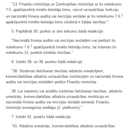
"13. Finanšu ministrijai un Zemkopības ministrijai ar šo noteikumu
7.5. apakšpunktā minēto lietotāja lomu, veicot uzraudzības funkciju,
1
un nacionālā līmeņa audita vai revīzijas iestādei ar šo noteikumu 7.6.
apakšpunktā minēto lietotāja lomu sistēmā ir šādas tiesības:".
5. Papildināt 30. punktu ar otro teikumu šādā redakcijā:
"Nacionālā līmeņa audita vai revīzijas iestādēm var piešķirt šo
1
noteikumu 7.6.
apakšpunktā minēto lietotāju lomu, lai īstenotu šo
noteikumu 13. punktā minētās tiesības."
6. Izteikt 38. un 39. punktu šādā redakcijā:
"38. Sistēmas lietošanas tiesības atbalsta sniedzējiem,
komercdarbības atbalsta uzraudzības institūcijām un nacionālā līmeņa
audita vai revīzijas iestādēm piešķir Finanšu ministrija.
39. Lai saņemtu vai anulētu sistēmas lietošanas tiesības, atbalsta
sniedzējs, komercdarbības atbalsta uzraudzības institūcija un
nacionālā līmeņa audita vai revīzijas iestāde iesniedz Finanšu
ministrijā iesnieguma veidlapu (2. pielikums)."
7. Izteikt 41. punktu šādā redakcijā:
"41. Atbalsta sniedzējs, komercdarbības atbalsta uzraudzības