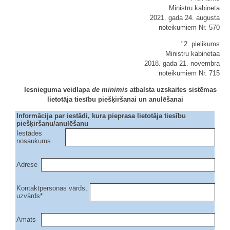
Ministru kabineta
2021. gada 24. augusta
noteikumiem Nr. 570
"2. pielikums
Ministru kabinetaa
2018. gada 21. novembra
noteikumiem Nr. 715
Iesnieguma veidlapa
de minimis
atbalsta uzskaites sistēmas
lietotāja tiesību piešķiršanai un anulēšanai
Informācija par iestādi, kura pieprasa lietotāja tiesību
piešķiršanu/anulēšanu
Iestādes
nosaukums
Adrese
Kontaktpersonas vārds,
uzvārds*
Amats