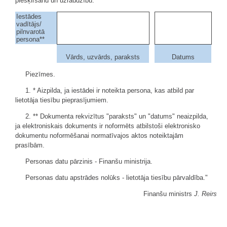
piešķiršanu un uzraudzību.
Iestādes
vadītājs/
pilnvarotā
persona**
Vārds, uzvārds, paraksts
Datums
Piezīmes.
1. * Aizpilda, ja iestādei ir noteikta persona, kas atbild par
lietotāja tiesību pieprasījumiem.
2. ** Dokumenta rekvizītus "paraksts" un "datums" neaizpilda,
ja elektroniskais dokuments ir noformēts atbilstoši elektronisko
dokumentu noformēšanai normatīvajos aktos noteiktajām
prasībām.
Personas datu pārzinis - Finanšu ministrija.
Personas datu apstrādes nolūks - lietotāja tiesību pārvaldība."
Finanšu ministrs
J. Reirs