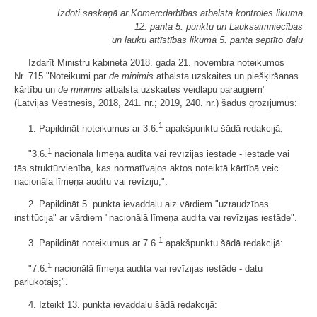
Izdoti saskaņā ar Komercdarbības atbalsta kontroles likuma
12. panta 5. punktu un Lauksaimniecības
un lauku attīstības likuma 5. panta septīto daļu
Izdarīt Ministru kabineta 2018. gada 21. novembra noteikumos
Nr. 715 "Noteikumi par
de minimis
atbalsta uzskaites un piešķiršanas
kārtību un
de minimis
atbalsta uzskaites veidlapu paraugiem"
(Latvijas Vēstnesis, 2018, 241. nr.; 2019, 240. nr.) šādus grozījumus:
1
1. Papildināt noteikumus ar 3.6.
apakšpunktu šādā redakcijā:
1
"3.6.
nacionālā līmeņa audita vai revīzijas iestāde - iestāde vai
tās struktūrvienība, kas normatīvajos aktos noteiktā kārtībā veic
nacionāla līmeņa auditu vai revīziju;".
2. Papildināt 5. punkta ievaddaļu aiz vārdiem "uzraudzības
institūcija" ar vārdiem "nacionālā līmeņa audita vai revīzijas iestāde".
1
3. Papildināt noteikumus ar 7.6.
apakšpunktu šādā redakcijā:
1
"7.6.
nacionālā līmeņa audita vai revīzijas iestāde - datu
pārlūkotājs;".
4. Izteikt 13. punkta ievaddaļu šādā redakcijā: