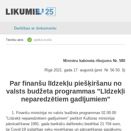
Darbības ar dokumentu
Tiesību akts:
spēkā esošs
Ministru kabineta rīkojums Nr. 580
Rīgā 2021. gada 17. augustā (prot. Nr. 56 50. §)
Par finanšu līdzekļu piešķiršanu no
valsts budžeta programmas "Līdzekļi
neparedzētiem gadījumiem"
1. Finanšu ministrijai no valsts budžeta programmas 02.00.00
"Līdzekļi neparedzētiem gadījumiem" piešķirt Kultūras ministrijai
pārskaitīšanai 1991. gada barikāžu dalībnieku biedrībai 21 704
euro
,
lai Covid-19 izplatības seku novēršanas un pārvarēšanas pasākumu