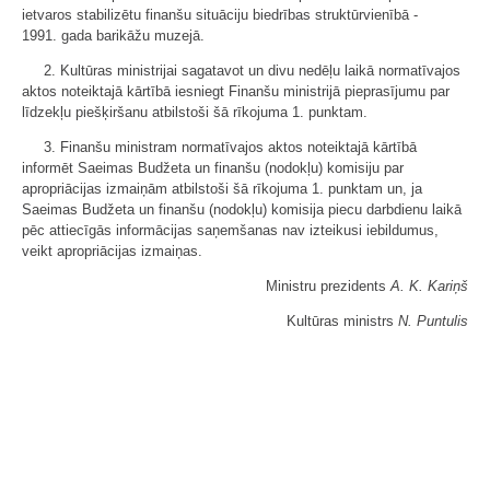
ietvaros stabilizētu finanšu situāciju biedrības struktūrvienībā -
1991. gada barikāžu muzejā.
2. Kultūras ministrijai sagatavot un divu nedēļu laikā normatīvajos
aktos noteiktajā kārtībā iesniegt Finanšu ministrijā pieprasījumu par
līdzekļu piešķiršanu atbilstoši šā rīkojuma 1. punktam.
3. Finanšu ministram normatīvajos aktos noteiktajā kārtībā
informēt Saeimas Budžeta un finanšu (nodokļu) komisiju par
apropriācijas izmaiņām atbilstoši šā rīkojuma 1. punktam un, ja
Saeimas Budžeta un finanšu (nodokļu) komisija piecu darbdienu laikā
pēc attiecīgās informācijas saņemšanas nav izteikusi iebildumus,
veikt apropriācijas izmaiņas.
Ministru prezidents
A. K. Kariņš
Kultūras ministrs
N. Puntulis