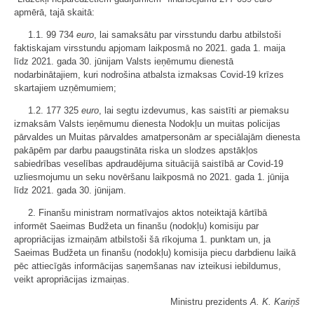
apmērā, tajā skaitā:
1.1. 99 734
euro
, lai samaksātu par virsstundu darbu atbilstoši
faktiskajam virsstundu apjomam laikposmā no 2021. gada 1. maija
līdz 2021. gada 30. jūnijam Valsts ieņēmumu dienestā
nodarbinātajiem, kuri nodrošina atbalsta izmaksas Covid-19 krīzes
skartajiem uzņēmumiem;
1.2. 177 325
euro
, lai segtu izdevumus, kas saistīti ar piemaksu
izmaksām Valsts ieņēmumu dienesta Nodokļu un muitas policijas
pārvaldes un Muitas pārvaldes amatpersonām ar speciālajām dienesta
pakāpēm par darbu paaugstināta riska un slodzes apstākļos
sabiedrības veselības apdraudējuma situācijā saistībā ar Covid-19
uzliesmojumu un seku novēršanu laikposmā no 2021. gada 1. jūnija
līdz 2021. gada 30. jūnijam.
2. Finanšu ministram normatīvajos aktos noteiktajā kārtībā
informēt Saeimas Budžeta un finanšu (nodokļu) komisiju par
apropriācijas izmaiņām atbilstoši šā rīkojuma 1. punktam un, ja
Saeimas Budžeta un finanšu (nodokļu) komisija piecu darbdienu laikā
pēc attiecīgās informācijas saņemšanas nav izteikusi iebildumus,
veikt apropriācijas izmaiņas.
Ministru prezidents
A. K. Kariņš