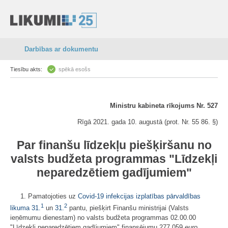
Darbības ar dokumentu
Tiesību akts:
spēkā esošs
Ministru kabineta rīkojums Nr. 527
Rīgā 2021. gada 10. augustā (prot. Nr. 55 86. §)
Par finanšu līdzekļu piešķiršanu no
valsts budžeta programmas "Līdzekļi
neparedzētiem gadījumiem"
1. Pamatojoties uz
Covid-19 infekcijas izplatības pārvaldības
1
2
likuma
31.
un
31.
pantu, piešķirt Finanšu ministrijai (Valsts
ieņēmumu dienestam) no valsts budžeta programmas 02.00.00
"Līdzekļi neparedzētiem gadījumiem" finansējumu 277 059
euro