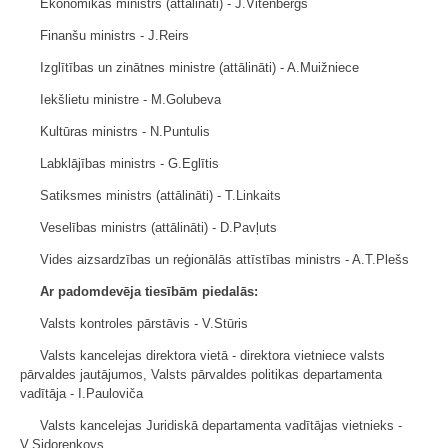
Ekonomikas ministrs (attālināti) - J.Vitenbergs
Finanšu ministrs - J.Reirs
Izglītības un zinātnes ministre (attālināti) - A.Muižniece
Iekšlietu ministre - M.Golubeva
Kultūras ministrs - N.Puntulis
Labklājības ministrs - G.Eglītis
Satiksmes ministrs (attālināti) - T.Linkaits
Veselības ministrs (attālināti) - D.Pavļuts
Vides aizsardzības un reģionālās attīstības ministrs - A.T.Plešs
Ar padomdevēja tiesībām piedalās:
Valsts kontroles pārstāvis - V.Stūris
Valsts kancelejas direktora vietā - direktora vietniece valsts
pārvaldes jautājumos, Valsts pārvaldes politikas departamenta
vadītāja - I.Pauloviča
Valsts kancelejas Juridiskā departamenta vadītājas vietnieks -
V.Sidorenkovs