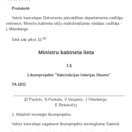
Protokolē
Valsts kancelejas Dokumentu pārvaldības departamenta vadītāja
vietniece, Ministru kabineta sēžu nodrošināšanas nodaļas vadītāja -
L.Milenberga
00
Sēdi sāk plkst.10.
Ministru kabineta lieta
1
.§
Likumprojekts "Vakcinācijas loterijas likums"
TA-1831
______________________________________________________
(D.Pavļuts, N.Puntulis, V.Vesperis, J.Vitenbergs,
E.Rinkēvičs)
1. Atbalstīt iesniegto likumprojektu.
Valsts kancelejai sagatavot likumprojektu iesniegšanai Saeimā.