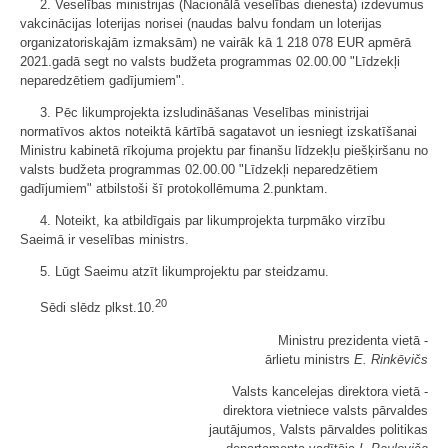
2. Veselības ministrijas (Nacionālā veselības dienesta) izdevumus
vakcinācijas loterijas norisei (naudas balvu fondam un loterijas
organizatoriskajām izmaksām) ne vairāk kā 1 218 078 EUR apmērā
2021.gadā segt no valsts budžeta programmas 02.00.00 "Līdzekļi
neparedzētiem gadījumiem".
3. Pēc likumprojekta izsludināšanas Veselības ministrijai
normatīvos aktos noteiktā kārtībā sagatavot un iesniegt izskatīšanai
Ministru kabinetā rīkojuma projektu par finanšu līdzekļu piešķiršanu no
valsts budžeta programmas 02.00.00 "Līdzekļi neparedzētiem
gadījumiem" atbilstoši šī protokollēmuma 2.punktam.
4. Noteikt, ka atbildīgais par likumprojekta turpmāko virzību
Saeimā ir veselības ministrs.
5. Lūgt Saeimu atzīt likumprojektu par steidzamu.
20
Sēdi slēdz plkst.10.
Ministru prezidenta vietā -
ārlietu ministrs
E. Rinkēvičs
Valsts kancelejas direktora vietā -
direktora vietniece valsts pārvaldes
jautājumos, Valsts pārvaldes politikas