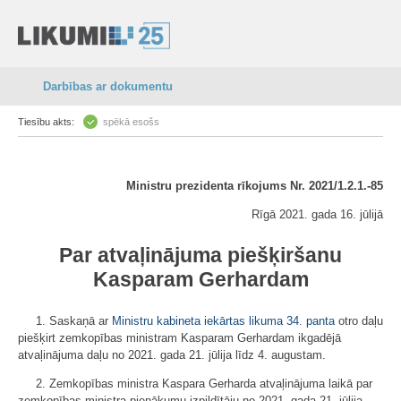
Darbības ar dokumentu
Tiesību akts:
spēkā esošs
Ministru prezidenta rīkojums Nr. 2021/1.2.1.-85
Rīgā 2021. gada 16. jūlijā
Par atvaļinājuma piešķiršanu
Kasparam Gerhardam
1. Saskaņā ar
Ministru kabineta iekārtas likuma
34. panta
otro daļu
piešķirt zemkopības ministram Kasparam Gerhardam ikgadējā
atvaļinājuma daļu no 2021. gada 21. jūlija līdz 4. augustam.
2. Zemkopības ministra Kaspara Gerharda atvaļinājuma laikā par
zemkopības ministra pienākumu izpildītāju no 2021. gada 21. jūlija