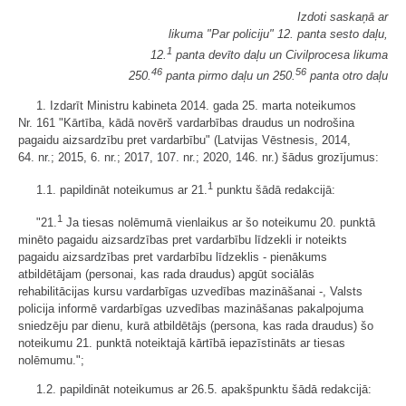
Izdoti saskaņā ar
likuma "Par policiju" 12. panta sesto daļu,
1
12.
panta devīto daļu un Civilprocesa likuma
46
56
250.
panta pirmo daļu un 250.
panta otro daļu
1. Izdarīt Ministru kabineta 2014. gada 25. marta noteikumos
Nr. 161 "Kārtība, kādā novērš vardarbības draudus un nodrošina
pagaidu aizsardzību pret vardarbību" (Latvijas Vēstnesis, 2014,
64. nr.; 2015, 6. nr.; 2017, 107. nr.; 2020, 146. nr.) šādus grozījumus:
1
1.1. papildināt noteikumus ar 21.
punktu šādā redakcijā:
1
"21.
Ja tiesas nolēmumā vienlaikus ar šo noteikumu 20. punktā
minēto pagaidu aizsardzības pret vardarbību līdzekli ir noteikts
pagaidu aizsardzības pret vardarbību līdzeklis - pienākums
atbildētājam (personai, kas rada draudus) apgūt sociālās
rehabilitācijas kursu vardarbīgas uzvedības mazināšanai -, Valsts
policija informē vardarbīgas uzvedības mazināšanas pakalpojuma
sniedzēju par dienu, kurā atbildētājs (persona, kas rada draudus) šo
noteikumu 21. punktā noteiktajā kārtībā iepazīstināts ar tiesas
nolēmumu.";
1.2. papildināt noteikumus ar 26.5. apakšpunktu šādā redakcijā: