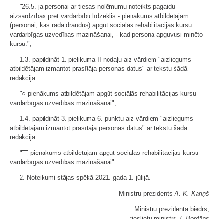
"26.5. ja personai ar tiesas nolēmumu noteikts pagaidu
aizsardzības pret vardarbību līdzeklis - pienākums atbildētājam
(personai, kas rada draudus) apgūt sociālās rehabilitācijas kursu
vardarbīgas uzvedības mazināšanai, - kad persona apguvusi minēto
kursu.";
1.3. papildināt 1. pielikuma II nodaļu aiz vārdiem "aizliegums
atbildētājam izmantot prasītāja personas datus" ar tekstu šādā
redakcijā:
"○ pienākums atbildētājam apgūt sociālās rehabilitācijas kursu
vardarbīgas uzvedības mazināšanai";
1.4. papildināt 3. pielikuma 6. punktu aiz vārdiem "aizliegums
atbildētājam izmantot prasītāja personas datus" ar tekstu šādā
redakcijā:
"
pienākums atbildētājam apgūt sociālās rehabilitācijas kursu
vardarbīgas uzvedības mazināšanai".
2. Noteikumi stājas spēkā 2021. gada 1. jūlijā.
Ministru prezidents
A. K. Kariņš
Ministru prezidenta biedrs,
tieslietu ministrs
J. Bordāns