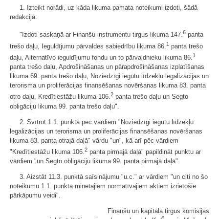
1. Izteikt norādi, uz kāda likuma pamata noteikumi izdoti, šādā
redakcijā:
6
"Izdoti saskaņā ar Finanšu instrumentu tirgus likuma 147.
panta
1
trešo daļu, Ieguldījumu pārvaldes sabiedrību likuma 86.
panta trešo
1
daļu, Alternatīvo ieguldījumu fondu un to pārvaldnieku likuma 86.
panta trešo daļu, Apdrošināšanas un pārapdrošināšanas izplatīšanas
likuma 69. panta trešo daļu, Noziedzīgi iegūtu līdzekļu legalizācijas un
terorisma un proliferācijas finansēšanas novēršanas likuma 83. panta
2
otro daļu, Kredītiestāžu likuma 106.
panta trešo daļu un Segto
obligāciju likuma 99. panta trešo daļu".
2. Svītrot 1.1. punktā pēc vārdiem "Noziedzīgi iegūtu līdzekļu
legalizācijas un terorisma un proliferācijas finansēšanas novēršanas
likuma 83. panta otrajā daļā" vārdu "un", kā arī pēc vārdiem
2
"Kredītiestāžu likuma 106.
panta pirmajā daļā" papildināt punktu ar
vārdiem "un Segto obligāciju likuma 99. panta pirmajā daļā".
3. Aizstāt 11.3. punktā saīsinājumu "u.c." ar vārdiem "un citi no šo
noteikumu 1.1. punktā minētajiem normatīvajiem aktiem izrietošie
pārkāpumu veidi".
Finanšu un kapitāla tirgus komisijas