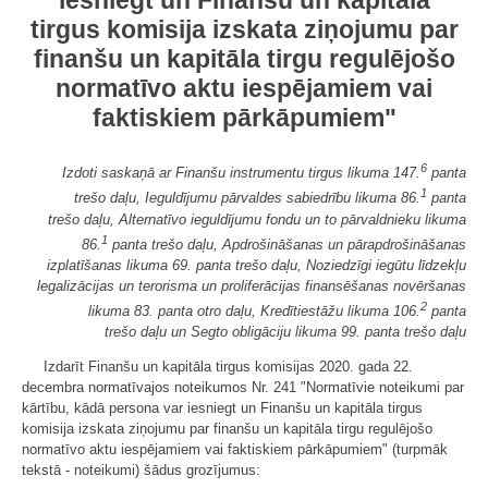
iesniegt un Finanšu un kapitāla
tirgus komisija izskata ziņojumu par
finanšu un kapitāla tirgu regulējošo
normatīvo aktu iespējamiem vai
faktiskiem pārkāpumiem"
6
Izdoti saskaņā ar Finanšu instrumentu tirgus likuma 147.
panta
1
trešo daļu, Ieguldījumu pārvaldes sabiedrību likuma 86.
panta
trešo daļu, Alternatīvo ieguldījumu fondu un to pārvaldnieku likuma
1
86.
panta trešo daļu, Apdrošināšanas un pārapdrošināšanas
izplatīšanas likuma 69. panta trešo daļu, Noziedzīgi iegūtu līdzekļu
legalizācijas un terorisma un proliferācijas finansēšanas novēršanas
2
likuma 83. panta otro daļu, Kredītiestāžu likuma 106.
panta
trešo daļu un Segto obligāciju likuma 99. panta trešo daļu
Izdarīt Finanšu un kapitāla tirgus komisijas 2020. gada 22.
decembra normatīvajos noteikumos Nr. 241 "Normatīvie noteikumi par
kārtību, kādā persona var iesniegt un Finanšu un kapitāla tirgus
komisija izskata ziņojumu par finanšu un kapitāla tirgu regulējošo
normatīvo aktu iespējamiem vai faktiskiem pārkāpumiem" (turpmāk
tekstā - noteikumi) šādus grozījumus: