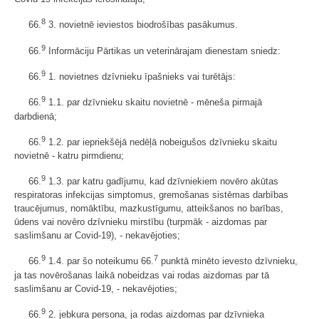
8
66.
3. novietnē ieviestos biodrošības pasākumus.
9
66.
Informāciju Pārtikas un veterinārajam dienestam sniedz:
9
66.
1. novietnes dzīvnieku īpašnieks vai turētājs:
9
66.
1.1. par dzīvnieku skaitu novietnē - mēneša pirmajā
darbdienā;
9
66.
1.2. par iepriekšējā nedēļā nobeigušos dzīvnieku skaitu
novietnē - katru pirmdienu;
9
66.
1.3. par katru gadījumu, kad dzīvniekiem novēro akūtas
respiratoras infekcijas simptomus, gremošanas sistēmas darbības
traucējumus, nomāktību, mazkustīgumu, atteikšanos no barības,
ūdens vai novēro dzīvnieku mirstību (turpmāk - aizdomas par
saslimšanu ar Covid-19), - nekavējoties;
9
7
66.
1.4. par šo noteikumu 66.
punktā minēto ievesto dzīvnieku,
ja tas novērošanas laikā nobeidzas vai rodas aizdomas par tā
saslimšanu ar Covid-19, - nekavējoties;
9
66.
2. jebkura persona, ja rodas aizdomas par dzīvnieka