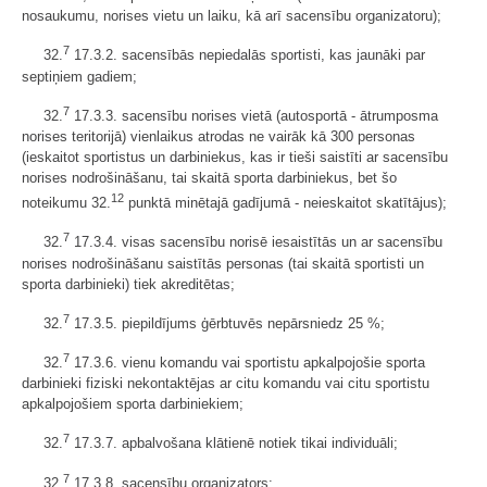
nosaukumu, norises vietu un laiku, kā arī sacensību organizatoru);
7
32.
17.3.2. sacensībās nepiedalās sportisti, kas jaunāki par
septiņiem gadiem;
7
32.
17.3.3. sacensību norises vietā (autosportā - ātrumposma
norises teritorijā) vienlaikus atrodas ne vairāk kā 300 personas
(ieskaitot sportistus un darbiniekus, kas ir tieši saistīti ar sacensību
norises nodrošināšanu, tai skaitā sporta darbiniekus, bet šo
12
noteikumu 32.
punktā minētajā gadījumā - neieskaitot skatītājus);
7
32.
17.3.4. visas sacensību norisē iesaistītās un ar sacensību
norises nodrošināšanu saistītās personas (tai skaitā sportisti un
sporta darbinieki) tiek akreditētas;
7
32.
17.3.5. piepildījums ģērbtuvēs nepārsniedz 25 %;
7
32.
17.3.6. vienu komandu vai sportistu apkalpojošie sporta
darbinieki fiziski nekontaktējas ar citu komandu vai citu sportistu
apkalpojošiem sporta darbiniekiem;
7
32.
17.3.7. apbalvošana klātienē notiek tikai individuāli;
7
32.
17.3.8. sacensību organizators: