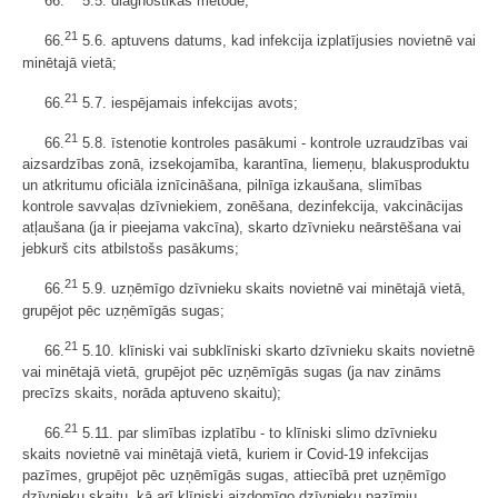
66.
5.5. diagnostikas metode;
21
66.
5.6. aptuvens datums, kad infekcija izplatījusies novietnē vai
minētajā vietā;
21
66.
5.7. iespējamais infekcijas avots;
21
66.
5.8. īstenotie kontroles pasākumi - kontrole uzraudzības vai
aizsardzības zonā, izsekojamība, karantīna, liemeņu, blakusproduktu
un atkritumu oficiāla iznīcināšana, pilnīga izkaušana, slimības
kontrole savvaļas dzīvniekiem, zonēšana, dezinfekcija, vakcinācijas
atļaušana (ja ir pieejama vakcīna), skarto dzīvnieku neārstēšana vai
jebkurš cits atbilstošs pasākums;
21
66.
5.9. uzņēmīgo dzīvnieku skaits novietnē vai minētajā vietā,
grupējot pēc uzņēmīgās sugas;
21
66.
5.10. klīniski vai subklīniski skarto dzīvnieku skaits novietnē
vai minētajā vietā, grupējot pēc uzņēmīgās sugas (ja nav zināms
precīzs skaits, norāda aptuveno skaitu);
21
66.
5.11. par slimības izplatību - to klīniski slimo dzīvnieku
skaits novietnē vai minētajā vietā, kuriem ir Covid-19 infekcijas
pazīmes, grupējot pēc uzņēmīgās sugas, attiecībā pret uzņēmīgo
dzīvnieku skaitu, kā arī klīniski aizdomīgo dzīvnieku pazīmju