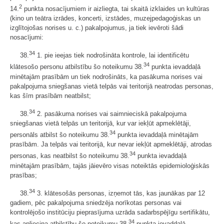
2
14.
punkta nosacījumiem ir aizliegta, tai skaitā izklaides un kultūras
(kino un teātra izrādes, koncerti, izstādes, muzejpedagoģiskas un
izglītojošas norises u. c.) pakalpojumus, ja tiek ievēroti šādi
nosacījumi:
34
38.
1. pie ieejas tiek nodrošināta kontrole, lai identificētu
34
klātesošo personu atbilstību šo noteikumu 38.
punkta ievaddaļā
minētajām prasībām un tiek nodrošināts, ka pasākuma norises vai
pakalpojuma sniegšanas vietā telpās vai teritorijā neatrodas personas,
kas šīm prasībām neatbilst;
34
38.
2. pasākuma norises vai saimnieciskā pakalpojuma
sniegšanas vietā telpās un teritorijā, kur var iekļūt apmeklētāji,
34
personāls atbilst šo noteikumu 38.
punkta ievaddaļā minētajām
prasībām. Ja telpās vai teritorijā, kur nevar iekļūt apmeklētāji, atrodas
34
personas, kas neatbilst šo noteikumu 38.
punkta ievaddaļā
minētajām prasībām, tajās jāievēro visas noteiktās epidemioloģiskās
prasības;
34
38.
3. klātesošās personas, izņemot tās, kas jaunākas par 12
gadiem, pēc pakalpojuma sniedzēja norīkotas personas vai
kontrolējošo institūciju pieprasījuma uzrāda sadarbspējīgu sertifikātu,
34
kas apliecina atbilstību šo noteikumu 38.
punkta ievaddaļā