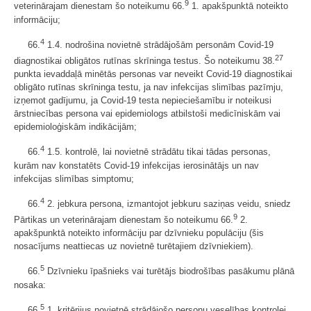
9
veterinārajam dienestam šo noteikumu 66.
1. apakšpunktā noteikto
informāciju;
4
66.
1.4. nodrošina novietnē strādājošām personām Covid-19
27
diagnostikai obligātos rutīnas skrīninga testus. Šo noteikumu 38.
punkta ievaddaļā minētās personas var neveikt Covid-19 diagnostikai
obligāto rutīnas skrīninga testu, ja nav infekcijas slimības pazīmju,
izņemot gadījumu, ja Covid-19 testa nepieciešamību ir noteikusi
ārstniecības persona vai epidemiologs atbilstoši medicīniskām vai
epidemioloģiskām indikācijām;
4
66.
1.5. kontrolē, lai novietnē strādātu tikai tādas personas,
kurām nav konstatēts Covid-19 infekcijas ierosinātājs un nav
infekcijas slimības simptomu;
4
66.
2. jebkura persona, izmantojot jebkuru saziņas veidu, sniedz
9
Pārtikas un veterinārajam dienestam šo noteikumu 66.
2.
apakšpunktā noteikto informāciju par dzīvnieku populāciju (šis
nosacījums neattiecas uz novietnē turētajiem dzīvniekiem).
5
66.
Dzīvnieku īpašnieks vai turētājs biodrošības pasākumu plānā
nosaka:
5
66.
1. kritērijus novietnē strādājošo personu veselības kontrolei,