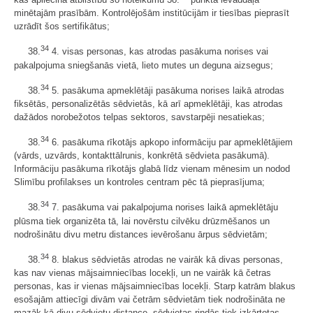
minētajām prasībām. Kontrolējošām institūcijām ir tiesības pieprasīt
uzrādīt šos sertifikātus;
34
38.
4. visas personas, kas atrodas pasākuma norises vai
pakalpojuma sniegšanās vietā, lieto mutes un deguna aizsegus;
34
38.
5. pasākuma apmeklētāji pasākuma norises laikā atrodas
fiksētās, personalizētās sēdvietās, kā arī apmeklētāji, kas atrodas
dažādos norobežotos telpas sektoros, savstarpēji nesatiekas;
34
38.
6. pasākuma rīkotājs apkopo informāciju par apmeklētājiem
(vārds, uzvārds, kontakttālrunis, konkrētā sēdvieta pasākumā).
Informāciju pasākuma rīkotājs glabā līdz vienam mēnesim un nodod
Slimību profilakses un kontroles centram pēc tā pieprasījuma;
34
38.
7. pasākuma vai pakalpojuma norises laikā apmeklētāju
plūsma tiek organizēta tā, lai novērstu cilvēku drūzmēšanos un
nodrošinātu divu metru distances ievērošanu ārpus sēdvietām;
34
38.
8. blakus sēdvietās atrodas ne vairāk kā divas personas,
kas nav vienas mājsaimniecības locekļi, un ne vairāk kā četras
personas, kas ir vienas mājsaimniecības locekļi. Starp katrām blakus
esošajām attiecīgi divām vai četrām sēdvietām tiek nodrošināta ne
mazāk kā divu sēdvietu distance, sēdvietas rindās tiek izkārtotas,