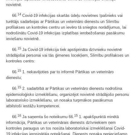
novietnē.
14
66.
Covid-19 infekcijas skartās ūdeļu novietnes īpašnieks vai
turētājs sadarbojas ar Pārtikas un veterināro dienestu un Slimību
profilakses un kontroles centru un ievēro tā sniegtos norādījumus, lai
nodrošinātu Covid-19 infekcijas izplatības ierobežošanas pasākumu
ieviešanu novietnē.
15
66.
Ja Covid-19 infekcija tiek apstiprināta dzīvnieku novietnē
strādājošai personai vai tās ģimenes locekļiem, Slimību profilakses un
kontroles centrs:
15
66.
1. nekavējoties par to informē Pārtikas un veterināro
dienestu;
15
66.
2. sadarbībā ar Pārtikas un veterināro dienestu nodrošina
epidemioloģisko izmeklēšanu, organizējot novietnē strādājošo personu
laboratorisko izmeklēšanu, un nosaka turpmākos pasākumus
atbilstoši iestāžu kompetencei.
16
15
66.
Ja saņemta šo noteikumu 66.
1. apakšpunktā minētā
informācija, Pārtikas un veterinārais dienests dzīvniekiem ņem
kontroles paraugus un tos nosūta laboratoriskai izmeklēšanai Covid-
19 infekcijas ierosinātāja noteikšanai. Dienests nosaka nepieciešamo