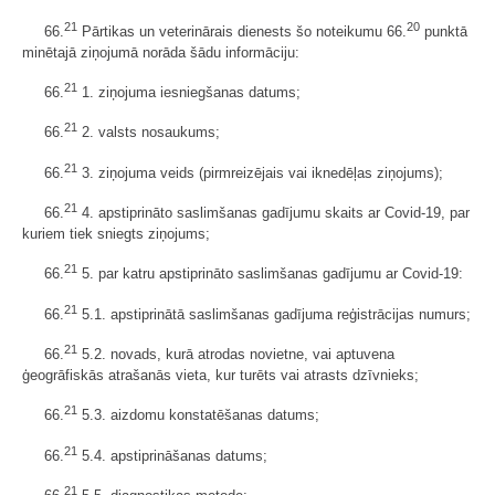
21
20
66.
Pārtikas un veterinārais dienests šo noteikumu 66.
punktā
minētajā ziņojumā norāda šādu informāciju:
21
66.
1. ziņojuma iesniegšanas datums;
21
66.
2. valsts nosaukums;
21
66.
3. ziņojuma veids (pirmreizējais vai iknedēļas ziņojums);
21
66.
4. apstiprināto saslimšanas gadījumu skaits ar Covid-19, par
kuriem tiek sniegts ziņojums;
21
66.
5. par katru apstiprināto saslimšanas gadījumu ar Covid-19:
21
66.
5.1. apstiprinātā saslimšanas gadījuma reģistrācijas numurs;
21
66.
5.2. novads, kurā atrodas novietne, vai aptuvena
ģeogrāfiskās atrašanās vieta, kur turēts vai atrasts dzīvnieks;
21
66.
5.3. aizdomu konstatēšanas datums;
21
66.
5.4. apstiprināšanas datums;
21