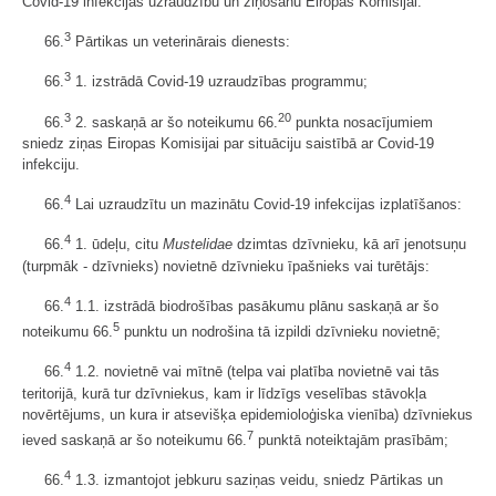
Covid-19 infekcijas uzraudzību un ziņošanu Eiropas Komisijai.
3
66.
Pārtikas un veterinārais dienests:
3
66.
1. izstrādā Covid-19 uzraudzības programmu;
3
20
66.
2. saskaņā ar šo noteikumu 66.
punkta nosacījumiem
sniedz ziņas Eiropas Komisijai par situāciju saistībā ar Covid-19
infekciju.
4
66.
Lai uzraudzītu un mazinātu Covid-19 infekcijas izplatīšanos:
4
66.
1. ūdeļu, citu
Mustelidae
dzimtas dzīvnieku, kā arī jenotsuņu
(turpmāk - dzīvnieks) novietnē dzīvnieku īpašnieks vai turētājs:
4
66.
1.1. izstrādā biodrošības pasākumu plānu saskaņā ar šo
5
noteikumu 66.
punktu un nodrošina tā izpildi dzīvnieku novietnē;
4
66.
1.2. novietnē vai mītnē (telpa vai platība novietnē vai tās
teritorijā, kurā tur dzīvniekus, kam ir līdzīgs veselības stāvokļa
novērtējums, un kura ir atsevišķa epidemioloģiska vienība) dzīvniekus
7
ieved saskaņā ar šo noteikumu 66.
punktā noteiktajām prasībām;
4
66.
1.3. izmantojot jebkuru saziņas veidu, sniedz Pārtikas un