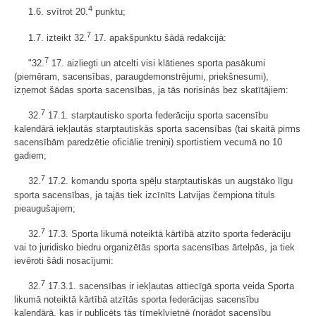
4
1.6. svītrot 20.
punktu;
7
1.7. izteikt 32.
17. apakšpunktu šādā redakcijā:
7
"32.
17. aizliegti un atcelti visi klātienes sporta pasākumi
(piemēram, sacensības, paraugdemonstrējumi, priekšnesumi),
izņemot šādas sporta sacensības, ja tās norisinās bez skatītājiem:
7
32.
17.1. starptautisko sporta federāciju sporta sacensību
kalendārā iekļautās starptautiskās sporta sacensības (tai skaitā pirms
sacensībām paredzētie oficiālie treniņi) sportistiem vecumā no 10
gadiem;
7
32.
17.2. komandu sporta spēļu starptautiskās un augstāko līgu
sporta sacensības, ja tajās tiek izcīnīts Latvijas čempiona tituls
pieaugušajiem;
7
32.
17.3. Sporta likumā noteiktā kārtībā atzīto sporta federāciju
vai to juridisko biedru organizētās sporta sacensības ārtelpās, ja tiek
ievēroti šādi nosacījumi:
7
32.
17.3.1. sacensības ir iekļautas attiecīgā sporta veida Sporta
likumā noteiktā kārtībā atzītās sporta federācijas sacensību
kalendārā, kas ir publicēts tās tīmekļvietnē (norādot sacensību