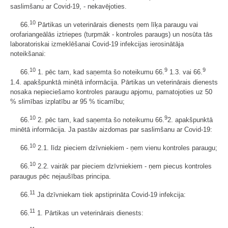
saslimšanu ar Covid-19, - nekavējoties.
10
66.
Pārtikas un veterinārais dienests ņem līķa paraugu vai
orofariangeālās iztriepes (turpmāk - kontroles paraugs) un nosūta tās
laboratoriskai izmeklēšanai Covid-19 infekcijas ierosinātāja
noteikšanai:
10
9
9
66.
1. pēc tam, kad saņemta šo noteikumu 66.
1.3. vai 66.
1.4. apakšpunktā minētā informācija. Pārtikas un veterinārais dienests
nosaka nepieciešamo kontroles paraugu apjomu, pamatojoties uz 50
% slimības izplatību ar 95 % ticamību;
10
9
66.
2. pēc tam, kad saņemta šo noteikumu 66.
2. apakšpunktā
minētā informācija. Ja pastāv aizdomas par saslimšanu ar Covid-19:
10
66.
2.1. līdz pieciem dzīvniekiem - ņem vienu kontroles paraugu;
10
66.
2.2. vairāk par pieciem dzīvniekiem - ņem piecus kontroles
paraugus pēc nejaušības principa.
11
66.
Ja dzīvniekam tiek apstiprināta Covid-19 infekcija:
11
66.
1. Pārtikas un veterinārais dienests: