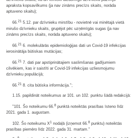
apraksta kopsavilkums (ja nav zināms precīzs skaits, norāda
aptuveno skaitu);
21
66.
5.12. par dzīvnieku mirstību - novietnē vai minētajā vietā
mirušo dzīvnieku skaits, grupējot pēc uzņēmīgās sugas (ja nav
zināms precīzs skaits, norāda aptuveno skaitu);
21
66.
6. molekulārās epidemioloģijas dati un Covid-19 infekcijas
ierosinātāja būtiskas mutācijas;
21
66.
7. dati par apstiprinātajiem saslimšanas gadījumiem
cilvēkiem, kas ir saistīti ar Covid-19 infekcijas uzliesmojumu
dzīvnieku populācijā;
21
66.
8. cita būtiska informācija.";
1.15. papildināt noteikumus ar 101. un 102. punktu šādā redakcijā:
8
"101. Šo noteikumu 66.
punktā noteiktās prasības īsteno līdz
2021. gada 1. augustam.
1
8
102. Šo noteikumu X
nodaļā (izņemot 66.
punktu) noteiktās
prasības piemēro līdz 2022. gada 31. martam."