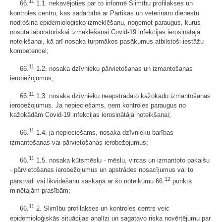
11
66.
1.1. nekavējoties par to informē Slimību profilakses un
kontroles centru, kas sadarbībā ar Pārtikas un veterināro dienestu
nodrošina epidemioloģisko izmeklēšanu, noņemot paraugus, kurus
nosūta laboratoriskai izmeklēšanai Covid-19 infekcijas ierosinātāja
noteikšanai, kā arī nosaka turpmākos pasākumus atbilstoši iestāžu
kompetencei;
11
66.
1.2. nosaka dzīvnieku pārvietošanas un izmantošanas
ierobežojumus;
11
66.
1.3. nosaka dzīvnieku neapstrādāto kažokādu izmantošanas
ierobežojumus. Ja nepieciešams, ņem kontroles paraugus no
kažokādām Covid-19 infekcijas ierosinātāja noteikšanai;
11
66.
1.4. ja nepieciešams, nosaka dzīvnieku barības
izmantošanas vai pārvietošanas ierobežojumus;
11
66.
1.5. nosaka kūtsmēslu - mēslu, vircas un izmantoto pakaišu
- pārvietošanas ierobežojumus un apstrādes nosacījumus vai to
12
pārstrādi vai likvidēšanu saskaņā ar šo noteikumu 66.
punktā
minētajām prasībām;
11
66.
2. Slimību profilakses un kontroles centrs veic
epidemioloģiskās situācijas analīzi un sagatavo riska novērtējumu par