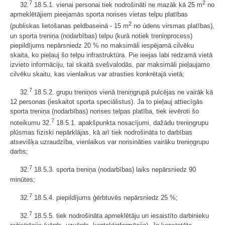
7
2
32.
18.5.1. vienai personai tiek nodrošināti ne mazāk kā 25 m
no
apmeklētājiem pieejamās sporta norises vietas telpu platības
2
(publiskas lietošanas peldbaseinā - 15 m
no ūdens virsmas platības),
un sporta treniņa (nodarbības) telpu (kurā notiek treniņprocess)
piepildījums nepārsniedz 20 % no maksimāli iespējamā cilvēku
skaita, ko pieļauj šo telpu infrastruktūra. Pie ieejas labi redzamā vietā
izvieto informāciju, tai skaitā svešvalodās, par maksimāli pieļaujamo
cilvēku skaitu, kas vienlaikus var atrasties konkrētajā vietā;
7
32.
18.5.2. grupu treniņos vienā treniņgrupā pulcējas ne vairāk kā
12 personas (ieskaitot sporta speciālistus). Ja to pieļauj attiecīgās
sporta treniņa (nodarbības) norises telpas platība, tiek ievēroti šo
7
noteikumu 32.
18.5.1. apakšpunkta nosacījumi, dažādu treniņgrupu
plūsmas fiziski nepārklājas, kā arī tiek nodrošināta to darbības
atsevišķa uzraudzība, vienlaikus var norisināties vairāku treniņgrupu
darbs;
7
32.
18.5.3. sporta treniņa (nodarbības) laiks nepārsniedz 90
minūtes;
7
32.
18.5.4. piepildījums ģērbtuvēs nepārsniedz 25 %;
7
32.
18.5.5. tiek nodrošināta apmeklētāju un iesaistīto darbinieku