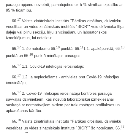
paraugu apjomu novietnē, pamatojoties uz 5 % slimības izplatību ar
95 % ticamību.
17
66.
Valsts zinātniskais institūts "Pārtikas drošības, dzīvnieku
veselības un vides zinātniskais institūts "BIOR"" veic dzīvnieka līķa
daļēju vai pilnu sekciju, līķu iznīcināšanu un laboratoriskos
izmeklējumus, lai noteiktu:
17
10
11
13
66.
1. šo noteikumu 66.
punktā, 66.
1.1. apakšpunktā, 66.
16
punktā un 66.
punktā minētajos paraugos:
17
66.
1.1. Covid-19 infekcijas ierosinātāju;
17
66.
1.2. ja nepieciešams - antivielas pret Covid-19 infekcijas
ierosinātāju;
17
66.
2. Covid-19 infekcijas ierosinātāju kontroles paraugā
savvaļas dzīvniekiem, kas nosūtīti laboratoriskai izmeklēšanai
saskaņā ar normatīvajiem aktiem par trakumsērgas profilakses un
apkarošanas kārtību.
18
66.
Valsts zinātniskais institūts "Pārtikas drošības, dzīvnieku
17
veselības un vides zinātniskais institūts "BIOR"" šo noteikumu 66.