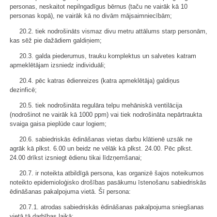
personas, neskaitot nepilngadīgus bērnus (taču ne vairāk kā 10
personas kopā), ne vairāk kā no divām mājsaimniecībām;
20.2. tiek nodrošināts vismaz divu metru attālums starp personām,
kas sēž pie dažādiem galdiņiem;
20.3. galda piederumus, trauku komplektus un salvetes katram
apmeklētājam izsniedz individuāli;
20.4. pēc katras ēdienreizes (katra apmeklētāja) galdiņus
dezinficē;
20.5. tiek nodrošināta regulāra telpu mehāniskā ventilācija
(nodrošinot ne vairāk kā 1000 ppm) vai tiek nodrošināta nepārtraukta
svaiga gaisa pieplūde caur logiem;
20.6. sabiedriskās ēdināšanas vietas darbu klātienē uzsāk ne
agrāk kā plkst. 6.00 un beidz ne vēlāk kā plkst. 24.00. Pēc plkst.
24.00 drīkst izsniegt ēdienu tikai līdzņemšanai;
20.7. ir noteikta atbildīgā persona, kas organizē šajos noteikumos
noteikto epidemioloģisko drošības pasākumu īstenošanu sabiedriskās
ēdināšanas pakalpojuma vietā. Šī persona:
20.7.1. atrodas sabiedriskās ēdināšanas pakalpojuma sniegšanas
vietā tā darbības laikā;