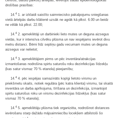
centros, batutu parkos) ārtelpās, ievērojot šādas epidemioloģiskās
drošības prasības:
4
14.
1. ar izklaidi saistīto saimniecisko pakalpojumu sniegšanas
vietā ārtelpās darbu klātienē uzsāk ne agrāk kā plkst. 6.00 un beidz
ne vēlāk kā plkst. 22.00;
4
14.
2. apmeklētāji un darbinieki lieto mutes un deguna aizsegus
vietās, kur ir intensīva cilvēku plūsma un nav iespējams ievērot divu
metru distanci. Bērni līdz septiņu gadu vecumam mutes un deguna
aizsegus var nelietot;
4
14.
3. apmeklētājiem pirms un pēc inventāra/atrakcijas
izmantošanas nodrošina spirtu saturošu roku dezinfekcijas līdzekļu
(kas satur vismaz 70 % etanola) pieejamību;
4
14.
4. pēc iespējas samazināts kopīgi lietoto virsmu un
priekšmetu skaits, notiek regulāra (pēc katra klienta) virsmu, tai skaitā
inventāra un darba aprīkojuma, tīrīšana un dezinfekcija, izmantojot
spirtu saturošus roku un virsmu dezinfekcijas līdzekļus (kas satur
vismaz 70 % etanola);
4
14.
5. apmeklētāju plūsma tiek organizēta, nodrošinot distances
ievērošanu starp dažādu mājsaimniecību locekļiem atbilstoši šo
1