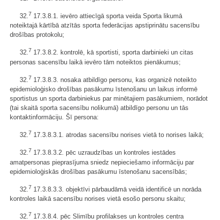
7
32.
17.3.8.1. ievēro attiecīgā sporta veida Sporta likumā
noteiktajā kārtībā atzītās sporta federācijas apstiprinātu sacensību
drošības protokolu;
7
32.
17.3.8.2. kontrolē, kā sportisti, sporta darbinieki un citas
personas sacensību laikā ievēro tām noteiktos pienākumus;
7
32.
17.3.8.3. nosaka atbildīgo personu, kas organizē noteikto
epidemioloģisko drošības pasākumu īstenošanu un laikus informē
sportistus un sporta darbiniekus par minētajiem pasākumiem, norādot
(tai skaitā sporta sacensību nolikumā) atbildīgo personu un tās
kontaktinformāciju. Šī persona:
7
32.
17.3.8.3.1. atrodas sacensību norises vietā to norises laikā;
7
32.
17.3.8.3.2. pēc uzraudzības un kontroles iestādes
amatpersonas pieprasījuma sniedz nepieciešamo informāciju par
epidemioloģiskās drošības pasākumu īstenošanu sacensībās;
7
32.
17.3.8.3.3. objektīvi pārbaudāmā veidā identificē un norāda
kontroles laikā sacensību norises vietā esošo personu skaitu;
7
32.
17.3.8.4. pēc Slimību profilakses un kontroles centra