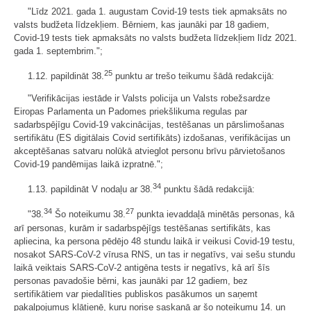
"Līdz 2021. gada 1. augustam Covid-19 tests tiek apmaksāts no
valsts budžeta līdzekļiem. Bērniem, kas jaunāki par 18 gadiem,
Covid-19 tests tiek apmaksāts no valsts budžeta līdzekļiem līdz 2021.
gada 1. septembrim.";
25
1.12. papildināt 38.
punktu ar trešo teikumu šādā redakcijā:
"Verifikācijas iestāde ir Valsts policija un Valsts robežsardze
Eiropas Parlamenta un Padomes priekšlikuma regulas par
sadarbspējīgu Covid-19 vakcinācijas, testēšanas un pārslimošanas
sertifikātu (ES digitālais Covid sertifikāts) izdošanas, verifikācijas un
akceptēšanas satvaru nolūkā atvieglot personu brīvu pārvietošanos
Covid-19 pandēmijas laikā izpratnē.";
34
1.13. papildināt V nodaļu ar 38.
punktu šādā redakcijā:
34
27
"38.
Šo noteikumu 38.
punkta ievaddaļā minētās personas, kā
arī personas, kurām ir sadarbspējīgs testēšanas sertifikāts, kas
apliecina, ka persona pēdējo 48 stundu laikā ir veikusi Covid-19 testu,
nosakot SARS-CoV-2 vīrusa RNS, un tas ir negatīvs, vai sešu stundu
laikā veiktais SARS-CoV-2 antigēna tests ir negatīvs, kā arī šīs
personas pavadošie bērni, kas jaunāki par 12 gadiem, bez
sertifikātiem var piedalīties publiskos pasākumos un saņemt
pakalpojumus klātienē, kuru norise saskaņā ar šo noteikumu 14. un