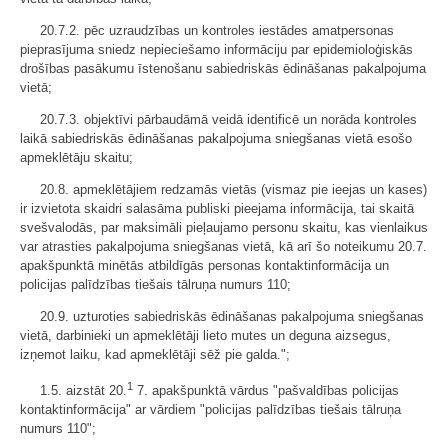
20.7.2. pēc uzraudzības un kontroles iestādes amatpersonas
pieprasījuma sniedz nepieciešamo informāciju par epidemioloģiskās
drošības pasākumu īstenošanu sabiedriskās ēdināšanas pakalpojuma
vietā;
20.7.3. objektīvi pārbaudāmā veidā identificē un norāda kontroles
laikā sabiedriskās ēdināšanas pakalpojuma sniegšanas vietā esošo
apmeklētāju skaitu;
20.8. apmeklētājiem redzamās vietās (vismaz pie ieejas un kases)
ir izvietota skaidri salasāma publiski pieejama informācija, tai skaitā
svešvalodās, par maksimāli pieļaujamo personu skaitu, kas vienlaikus
var atrasties pakalpojuma sniegšanas vietā, kā arī šo noteikumu 20.7.
apakšpunktā minētās atbildīgās personas kontaktinformācija un
policijas palīdzības tiešais tālruņa numurs 110;
20.9. uzturoties sabiedriskās ēdināšanas pakalpojuma sniegšanas
vietā, darbinieki un apmeklētāji lieto mutes un deguna aizsegus,
izņemot laiku, kad apmeklētāji sēž pie galda.";
1
1.5. aizstāt 20.
7. apakšpunktā vārdus "pašvaldības policijas
kontaktinformācija" ar vārdiem "policijas palīdzības tiešais tālruņa
numurs 110";