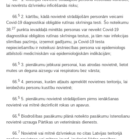
lai novērstu dzīvnieku inficēšanās risku;
5
66.
2. kārtību, kādā novietnē strādājošām personām veicami
Covid-19 diagnostikai obligātie rutīnas skrīninga testi. Šo noteikumu
27
38.
punkta ievaddaļā minētās personas var neveikt Covid-19
diagnostikai obligātos rutīnas skrīninga testus, ja tām nav infekcijas
slimības pazīmju, izņemot gadījumu, ja Covid-19 testa
nepieciešamību ir noteikusi ārstniecības persona vai epidemiologs
atbilstoši medicīniskām vai epidemioloģiskām indikācijām;
5
66.
3. pienākumu jebkurai personai, kas atrodas novietnē, lietot
mutes un deguna aizsegu vai respiratoru bez vārsta;
5
66.
4. personas, kurām atļauts apmeklēt novietnes teritoriju, lai
ierobežotu personu kustību novietnē;
5
66.
5. pienākumu novietnē strādājošiem pirms ienākšanas
novietnē vai mītnē dezinficēt rokas un apavus.
6
66.
Biodrošības pasākumu plānā noteikto pasākumu īstenošanu
novietnē uzrauga Pārtikas un veterinārais dienests.
7
66.
Novietnē vai mītnē dzīvniekus no citas Latvijas teritorijā