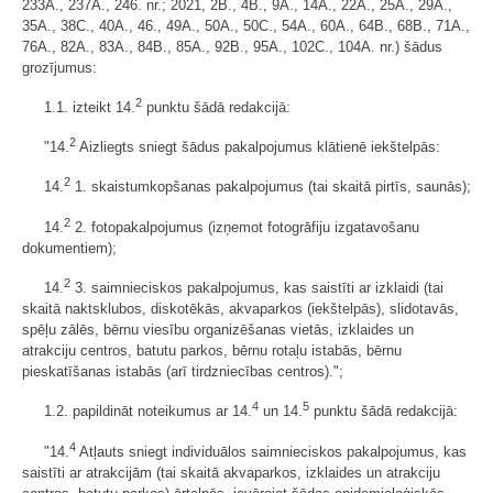
233A., 237A., 246. nr.; 2021, 2B., 4B., 9A., 14A., 22A., 25A., 29A.,
35A., 38C., 40A., 46., 49A., 50A., 50C., 54A., 60A., 64B., 68B., 71A.,
76A., 82A., 83A., 84B., 85A., 92B., 95A., 102C., 104A. nr.) šādus
grozījumus:
2
1.1. izteikt 14.
punktu šādā redakcijā:
2
"14.
Aizliegts sniegt šādus pakalpojumus klātienē iekštelpās:
2
14.
1. skaistumkopšanas pakalpojumus (tai skaitā pirtīs, saunās);
2
14.
2. fotopakalpojumus (izņemot fotogrāfiju izgatavošanu
dokumentiem);
2
14.
3. saimnieciskos pakalpojumus, kas saistīti ar izklaidi (tai
skaitā naktsklubos, diskotēkās, akvaparkos (iekštelpās), slidotavās,
spēļu zālēs, bērnu viesību organizēšanas vietās, izklaides un
atrakciju centros, batutu parkos, bērnu rotaļu istabās, bērnu
pieskatīšanas istabās (arī tirdzniecības centros).";
4
5
1.2. papildināt noteikumus ar 14.
un 14.
punktu šādā redakcijā:
4
"14.
Atļauts sniegt individuālos saimnieciskos pakalpojumus, kas
saistīti ar atrakcijām (tai skaitā akvaparkos, izklaides un atrakciju