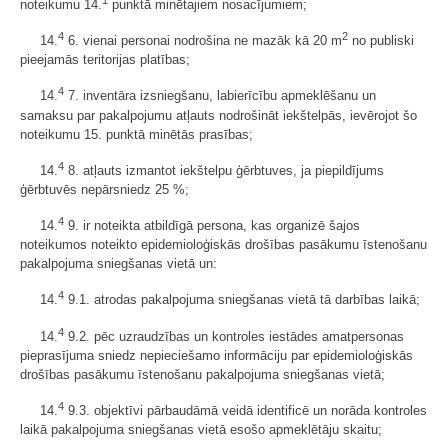
noteikumu 14.
punktā minētajiem nosacījumiem;
4
2
14.
6. vienai personai nodrošina ne mazāk kā 20 m
no publiski
pieejamās teritorijas platības;
4
14.
7. inventāra izsniegšanu, labierīcību apmeklēšanu un
samaksu par pakalpojumu atļauts nodrošināt iekštelpās, ievērojot šo
noteikumu 15. punktā minētās prasības;
4
14.
8. atļauts izmantot iekštelpu ģērbtuves, ja piepildījums
ģērbtuvēs nepārsniedz 25 %;
4
14.
9. ir noteikta atbildīgā persona, kas organizē šajos
noteikumos noteikto epidemioloģiskās drošības pasākumu īstenošanu
pakalpojuma sniegšanas vietā un:
4
14.
9.1. atrodas pakalpojuma sniegšanas vietā tā darbības laikā;
4
14.
9.2. pēc uzraudzības un kontroles iestādes amatpersonas
pieprasījuma sniedz nepieciešamo informāciju par epidemioloģiskās
drošības pasākumu īstenošanu pakalpojuma sniegšanas vietā;
4
14.
9.3. objektīvi pārbaudāmā veidā identificē un norāda kontroles
laikā pakalpojuma sniegšanas vietā esošo apmeklētāju skaitu;