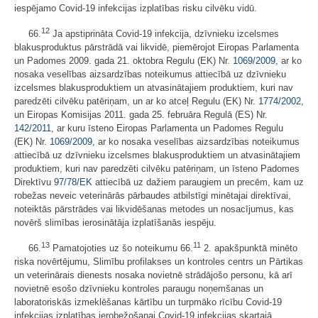
iespējamo Covid-19 infekcijas izplatības risku cilvēku vidū.
12
66.
Ja apstiprināta Covid-19 infekcija, dzīvnieku izcelsmes
blakusproduktus pārstrādā vai likvidē, piemērojot Eiropas Parlamenta
un Padomes 2009. gada 21. oktobra Regulu (EK) Nr.
1069/2009
, ar ko
nosaka veselības aizsardzības noteikumus attiecībā uz dzīvnieku
izcelsmes blakusproduktiem un atvasinātajiem produktiem, kuri nav
paredzēti cilvēku patēriņam, un ar ko atceļ Regulu (EK) Nr.
1774/2002
,
un Eiropas Komisijas 2011. gada 25. februāra Regulā (ES) Nr.
142/2011
, ar kuru īsteno Eiropas Parlamenta un Padomes Regulu
(EK) Nr.
1069/2009
, ar ko nosaka veselības aizsardzības noteikumus
attiecībā uz dzīvnieku izcelsmes blakusproduktiem un atvasinātajiem
produktiem, kuri nav paredzēti cilvēku patēriņam, un īsteno Padomes
Direktīvu
97/78/EK
attiecībā uz dažiem paraugiem un precēm, kam uz
robežas neveic veterinārās pārbaudes atbilstīgi minētajai direktīvai,
noteiktās pārstrādes vai likvidēšanas metodes un nosacījumus, kas
novērš slimības ierosinātāja izplatīšanās iespēju.
13
11
66.
Pamatojoties uz šo noteikumu 66.
2. apakšpunktā minēto
riska novērtējumu, Slimību profilakses un kontroles centrs un Pārtikas
un veterinārais dienests nosaka novietnē strādājošo personu, kā arī
novietnē esošo dzīvnieku kontroles paraugu noņemšanas un
laboratoriskās izmeklēšanas kārtību un turpmāko rīcību Covid-19
infekcijas izplatības ierobežošanai Covid-19 infekcijas skartajā