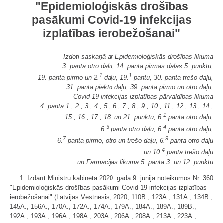
"Epidemioloģiskās drošības
pasākumi Covid-19 infekcijas
izplatības ierobežošanai"
Izdoti saskaņā ar Epidemioloģiskās drošības likuma
3. panta otro daļu, 14. panta pirmās daļas 5. punktu,
1
1
19. panta pirmo un 2.
daļu, 19.
pantu, 30. panta trešo daļu,
31. panta piekto daļu, 39. panta pirmo un otro daļu,
Covid-19 infekcijas izplatības pārvaldības likuma
4. panta 1., 2., 3., 4., 5., 6., 7., 8., 9., 10., 11., 12., 13., 14.,
1
15., 16., 17., 18. un 21. punktu, 6.
panta otro daļu,
3
4
6.
panta otro daļu, 6.
panta otro daļu,
7
9
6.
panta pirmo, otro un trešo daļu, 6.
panta otro daļu
4
un 10.
panta trešo daļu
un Farmācijas likuma 5. panta 3. un 12. punktu
1. Izdarīt Ministru kabineta 2020. gada 9. jūnija noteikumos Nr. 360
"Epidemioloģiskās drošības pasākumi Covid-19 infekcijas izplatības
ierobežošanai" (Latvijas Vēstnesis, 2020, 110B., 123A., 131A., 134B.,
145A., 156A., 170A., 172A., 174A., 179A., 184A., 189A., 189B.,
192A., 193A., 196A., 198A., 203A., 206A., 208A., 213A., 223A.,