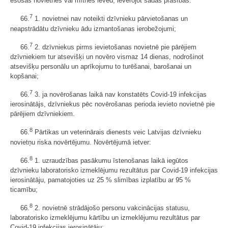
esošas novietnes vai mītnes ieved, ievērojot šādas prasības:
7
66.
1. novietnei nav noteikti dzīvnieku pārvietošanas un
neapstrādātu dzīvnieku ādu izmantošanas ierobežojumi;
7
66.
2. dzīvniekus pirms ievietošanas novietnē pie pārējiem
dzīvniekiem tur atsevišķi un novēro vismaz 14 dienas, nodrošinot
atsevišķu personālu un aprīkojumu to turēšanai, barošanai un
kopšanai;
7
66.
3. ja novērošanas laikā nav konstatēts Covid-19 infekcijas
ierosinātājs, dzīvniekus pēc novērošanas perioda ievieto novietnē pie
pārējiem dzīvniekiem.
8
66.
Pārtikas un veterinārais dienests veic Latvijas dzīvnieku
novietņu riska novērtējumu. Novērtējumā ietver:
8
66.
1. uzraudzības pasākumu īstenošanas laikā iegūtos
dzīvnieku laboratorisko izmeklējumu rezultātus par Covid-19 infekcijas
ierosinātāju, pamatojoties uz 25 % slimības izplatību ar 95 %
ticamību;
8
66.
2. novietnē strādājošo personu vakcinācijas statusu,
laboratorisko izmeklējumu kārtību un izmeklējumu rezultātus par
Covid-19 infekcijas ierosinātāju;