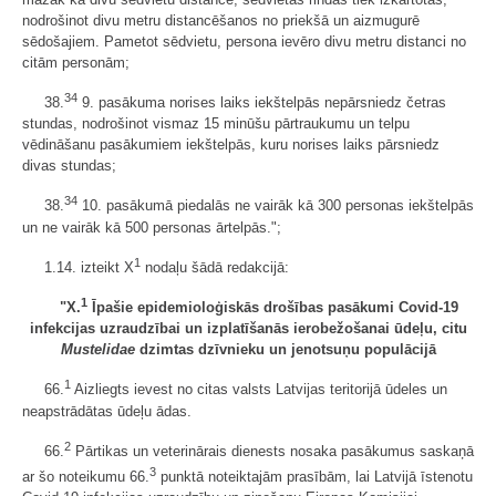
nodrošinot divu metru distancēšanos no priekšā un aizmugurē
sēdošajiem. Pametot sēdvietu, persona ievēro divu metru distanci no
citām personām;
34
38.
9. pasākuma norises laiks iekštelpās nepārsniedz četras
stundas, nodrošinot vismaz 15 minūšu pārtraukumu un telpu
vēdināšanu pasākumiem iekštelpās, kuru norises laiks pārsniedz
divas stundas;
34
38.
10. pasākumā piedalās ne vairāk kā 300 personas iekštelpās
un ne vairāk kā 500 personas ārtelpās.";
1
1.14. izteikt X
nodaļu šādā redakcijā:
1
"X.
Īpašie epidemioloģiskās drošības pasākumi Covid-19
infekcijas uzraudzībai un izplatīšanās ierobežošanai ūdeļu, citu
Mustelidae
dzimtas dzīvnieku un jenotsuņu populācijā
1
66.
Aizliegts ievest no citas valsts Latvijas teritorijā ūdeles un
neapstrādātas ūdeļu ādas.
2
66.
Pārtikas un veterinārais dienests nosaka pasākumus saskaņā
3
ar šo noteikumu 66.
punktā noteiktajām prasībām, lai Latvijā īstenotu