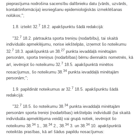
pieprasījuma nodrošina sacensību dalībnieku datu (vārds, uzvārds,
kontaktinformācija) iesniegšanu epidemioloģiskās izmeklēšanas
nolūkos;";
7
1.8. izteikt 32.
18.2. apakšpunktu šādā redakcijā:
7
"32.
18.2. pārtraukta sporta treniņu (nodarbību), tai skaitā
individuālo apmeklējumu, norise iekštelpās, izņemot šo noteikumu
7
27
32.
18.3. apakšpunktā un 38.
punkta ievaddaļā minētajām
personām, sporta treniņus (nodarbības) bērnu diennakts nometnēs, kā
7
arī, ievērojot šo noteikumu 32.
18.5. apakšpunktā minētos
34
nosacījumus, šo noteikumu 38.
punkta ievaddaļā minētajām
personām;";
7
1.9. papildināt noteikumus ar 32.
18.5. apakšpunktu šādā
redakcijā:
7
34
"32.
18.5. šo noteikumu 38.
punkta ievaddaļā minētajām
personām sporta treniņi (nodarbības) iekštelpās individuāli (tai skaitā
individuāla apmeklējuma veidā) vai grupā notiek, ievērojot šo
34
34
34
34
noteikumu 38.
1., 38.
2., 38.
3. un 38.
10. apakšpunktā
noteiktās prasības, kā arī šādus papildu nosacījumus: