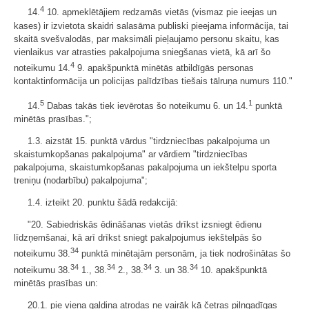
4
14.
10. apmeklētājiem redzamās vietās (vismaz pie ieejas un
kases) ir izvietota skaidri salasāma publiski pieejama informācija, tai
skaitā svešvalodās, par maksimāli pieļaujamo personu skaitu, kas
vienlaikus var atrasties pakalpojuma sniegšanas vietā, kā arī šo
4
noteikumu 14.
9. apakšpunktā minētās atbildīgās personas
kontaktinformācija un policijas palīdzības tiešais tālruņa numurs 110."
5
1
14.
Dabas takās tiek ievērotas šo noteikumu 6. un 14.
punktā
minētās prasības.";
1.3. aizstāt 15. punktā vārdus "tirdzniecības pakalpojuma un
skaistumkopšanas pakalpojuma" ar vārdiem "tirdzniecības
pakalpojuma, skaistumkopšanas pakalpojuma un iekštelpu sporta
treniņu (nodarbību) pakalpojuma";
1.4. izteikt 20. punktu šādā redakcijā:
"20. Sabiedriskās ēdināšanas vietās drīkst izsniegt ēdienu
līdzņemšanai, kā arī drīkst sniegt pakalpojumus iekštelpās šo
34
noteikumu 38.
punktā minētajām personām, ja tiek nodrošinātas šo
34
34
34
34
noteikumu 38.
1., 38.
2., 38.
3. un 38.
10. apakšpunktā
minētās prasības un:
20.1. pie viena galdiņa atrodas ne vairāk kā četras pilngadīgas