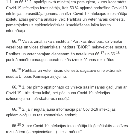
17
1.1. un 66.
2. apakšpunktā minētajiem paraugiem, kuros konstatēts
Covid-19 infekcijas ierosinātājs, līdz 50 % apjomā nodrošina Covid-19
infekcijas ierosinātāja genoma analīzi. Covid-19 infekcijas ierosinātāja
izolētu atlasi genoma analīzei veic Pārtikas un veterinārais dienests,
pamatojoties uz epidemioloģiskās izmeklēšanas laikā iegūto
informāciju.
19
66.
Valsts zinātniskais institūts "Pārtikas drošības, dzīvnieku
veselības un vides zinātniskais institūts "BIOR"" nekavējoties nosūta
17
18
Pārtikas un veterinārajam dienestam šo noteikumu 66.
un 66.
punktā minēto paraugu laboratoriskās izmeklēšanas rezultātus.
20
66.
Pārtikas un veterinārais dienests sagatavo un elektroniski
nosūta Eiropas Komisijai ziņojumu:
20
66.
1. par pirmo apstiprināto dzīvnieka saslimšanas gadījumu ar
Covid-19 - trīs dienu laikā, bet pēc jauna Covid-19 infekcijas
uzliesmojuma - pārskatu reizi nedēļā;
20
66.
2. ja ir iegūta jauna informācija par Covid-19 infekcijas
epidemioloģiju un tās zoonotisko ietekmi;
20
66.
3. par Covid-19 infekcijas ierosinātāja filoģenētiskās analīzes
rezultātiem (ja nepieciešams) - reizi mēnesī.