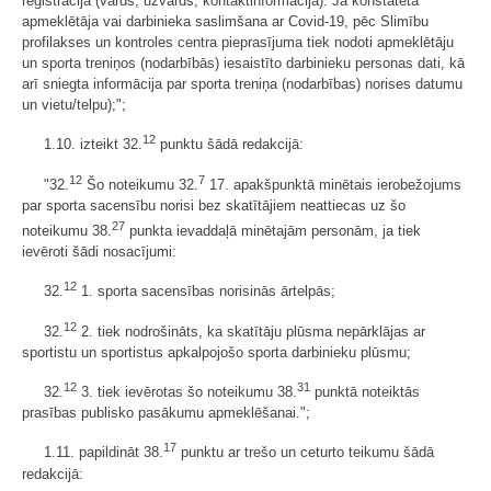
reģistrācija (vārds, uzvārds, kontaktinformācija). Ja konstatēta
apmeklētāja vai darbinieka saslimšana ar Covid-19, pēc Slimību
profilakses un kontroles centra pieprasījuma tiek nodoti apmeklētāju
un sporta treniņos (nodarbībās) iesaistīto darbinieku personas dati, kā
arī sniegta informācija par sporta treniņa (nodarbības) norises datumu
un vietu/telpu);";
12
1.10. izteikt 32.
punktu šādā redakcijā:
12
7
"32.
Šo noteikumu 32.
17. apakšpunktā minētais ierobežojums
par sporta sacensību norisi bez skatītājiem neattiecas uz šo
27
noteikumu 38.
punkta ievaddaļā minētajām personām, ja tiek
ievēroti šādi nosacījumi:
12
32.
1. sporta sacensības norisinās ārtelpās;
12
32.
2. tiek nodrošināts, ka skatītāju plūsma nepārklājas ar
sportistu un sportistus apkalpojošo sporta darbinieku plūsmu;
12
31
32.
3. tiek ievērotas šo noteikumu 38.
punktā noteiktās
prasības publisko pasākumu apmeklēšanai.";
17
1.11. papildināt 38.
punktu ar trešo un ceturto teikumu šādā
redakcijā: