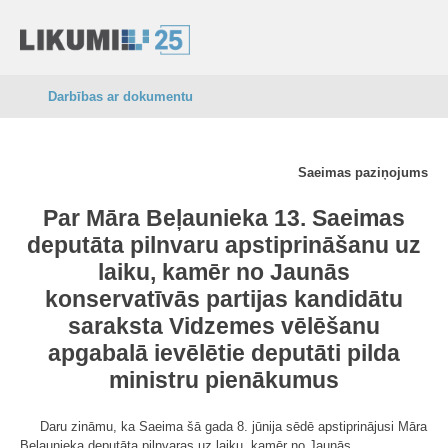
Darbības ar dokumentu
Saeimas paziņojums
Par Māra Beļaunieka 13. Saeimas
deputāta pilnvaru apstiprināšanu uz
laiku, kamēr no Jaunās
konservatīvās partijas kandidātu
saraksta Vidzemes vēlēšanu
apgabalā ievēlētie deputāti pilda
ministru pienākumus
Daru zināmu, ka Saeima šā gada 8. jūnija sēdē apstiprinājusi Māra
Beļaunieka deputāta pilnvaras uz laiku, kamēr no Jaunās