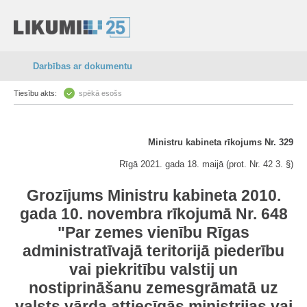
Darbības ar dokumentu
Tiesību akts:
spēkā esošs
Ministru kabineta rīkojums Nr. 329
Rīgā 2021. gada 18. maijā (prot. Nr. 42 3. §)
Grozījums Ministru kabineta 2010.
gada 10. novembra rīkojumā Nr. 648
"Par zemes vienību Rīgas
administratīvajā teritorijā piederību
vai piekritību valstij un
nostiprināšanu zemesgrāmatā uz
valsts vārda attiecīgās ministrijas vai