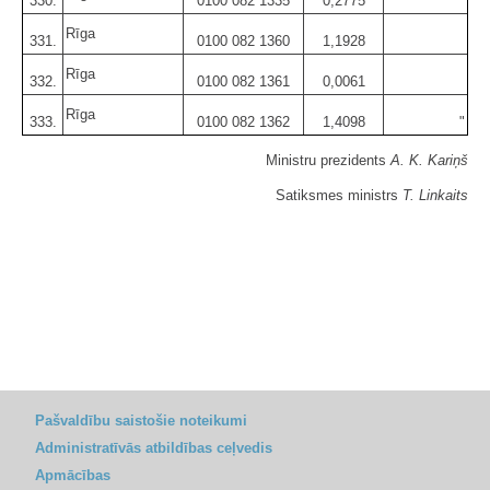
330.
0100 082 1335
0,2775
Rīga
331.
0100 082 1360
1,1928
Rīga
332.
0100 082 1361
0,0061
Rīga
333.
0100 082 1362
1,4098
"
Ministru prezidents
A. K. Kariņš
Satiksmes ministrs
T. Linkaits
Pašvaldību saistošie noteikumi
Administratīvās atbildības ceļvedis
Apmācības