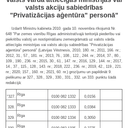
valsts akciju sabiedrības
"Privatizācijas aģentūra" personā"
Izdarīt Ministru kabineta 2010. gada 10. novembra rīkojumā Nr.
648 "Par zemes vienību Rīgas administratīvajā teritorijā piederību vai
piekritību valstij un nostiprināšanu zemesgrāmatā uz valsts vārda
attiecīgās ministrijas vai valsts akciju sabiedrības "Privatizācijas
aģentūra" personā" (Latvijas Vēstnesis, 2010, 180. nr.; 2011, 166. nr.;
2012, 31., 57., 181. nr.; 2013, 76., 108., 122., 244. nr.; 2014, 37., 80.,
109., 190., 236. nr.; 2015, 30., 61., 147. nr.; 2016, 129., 144. nr.; 2017,
14., 37., 115., 128., 143. nr.; 2018, 222., 236. nr.; 2019, 42., 119., 221.
nr.; 2020, 157., 160. nr.; 2021, 60. nr.) grozījumu un papildināt 9.
pielikumu ar 327., 328., 329., 330., 331., 332. un 333. punktu šādā
redakcijā:
Rīga
"327.
0100 082 1332
0,0156
Rīga
328.
0100 082 1333
0,0384
Rīga
329.
0100 082 1334
0,3050
Rīga