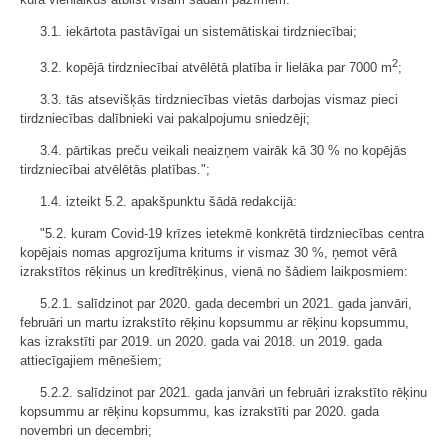
3.1. iekārtota pastāvīgai un sistemātiskai tirdzniecībai;
2
3.2. kopējā tirdzniecībai atvēlētā platība ir lielāka par 7000 m
;
3.3. tās atsevišķās tirdzniecības vietās darbojas vismaz pieci
tirdzniecības dalībnieki vai pakalpojumu sniedzēji;
3.4. pārtikas preču veikali neaizņem vairāk kā 30 % no kopējās
tirdzniecībai atvēlētās platības.";
1.4. izteikt 5.2. apakšpunktu šādā redakcijā:
"5.2. kuram Covid-19 krīzes ietekmē konkrētā tirdzniecības centra
kopējais nomas apgrozījuma kritums ir vismaz 30 %, ņemot vērā
izrakstītos rēķinus un kredītrēķinus, vienā no šādiem laikposmiem:
5.2.1. salīdzinot par 2020. gada decembri un 2021. gada janvāri,
februāri un martu izrakstīto rēķinu kopsummu ar rēķinu kopsummu,
kas izrakstīti par 2019. un 2020. gada vai 2018. un 2019. gada
attiecīgajiem mēnešiem;
5.2.2. salīdzinot par 2021. gada janvāri un februāri izrakstīto rēķinu
kopsummu ar rēķinu kopsummu, kas izrakstīti par 2020. gada
novembri un decembri;