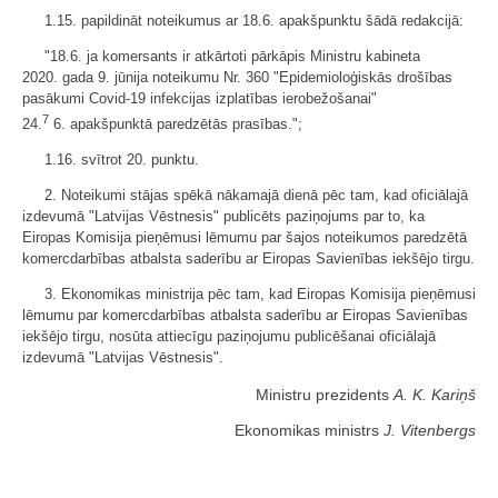
1.15. papildināt noteikumus ar 18.6. apakšpunktu šādā redakcijā:
"18.6. ja komersants ir atkārtoti pārkāpis Ministru kabineta
2020. gada 9. jūnija noteikumu Nr. 360 "Epidemioloģiskās drošības
pasākumi Covid-19 infekcijas izplatības ierobežošanai"
7
24.
6. apakšpunktā paredzētās prasības.";
1.16. svītrot 20. punktu.
2. Noteikumi stājas spēkā nākamajā dienā pēc tam, kad oficiālajā
izdevumā "Latvijas Vēstnesis" publicēts paziņojums par to, ka
Eiropas Komisija pieņēmusi lēmumu par šajos noteikumos paredzētā
komercdarbības atbalsta saderību ar Eiropas Savienības iekšējo tirgu.
3. Ekonomikas ministrija pēc tam, kad Eiropas Komisija pieņēmusi
lēmumu par komercdarbības atbalsta saderību ar Eiropas Savienības
iekšējo tirgu, nosūta attiecīgu paziņojumu publicēšanai oficiālajā
izdevumā "Latvijas Vēstnesis".
Ministru prezidents
A. K. Kariņš
Ekonomikas ministrs
J. Vitenbergs