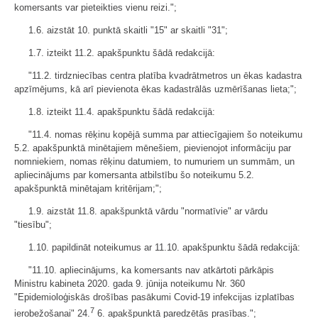
komersants var pieteikties vienu reizi.";
1.6. aizstāt 10. punktā skaitli "15" ar skaitli "31";
1.7. izteikt 11.2. apakšpunktu šādā redakcijā:
"11.2. tirdzniecības centra platība kvadrātmetros un ēkas kadastra
apzīmējums, kā arī pievienota ēkas kadastrālās uzmērīšanas lieta;";
1.8. izteikt 11.4. apakšpunktu šādā redakcijā:
"11.4. nomas rēķinu kopējā summa par attiecīgajiem šo noteikumu
5.2. apakšpunktā minētajiem mēnešiem, pievienojot informāciju par
nomniekiem, nomas rēķinu datumiem, to numuriem un summām, un
apliecinājums par komersanta atbilstību šo noteikumu 5.2.
apakšpunktā minētajam kritērijam;";
1.9. aizstāt 11.8. apakšpunktā vārdu "normatīvie" ar vārdu
"tiesību";
1.10. papildināt noteikumus ar 11.10. apakšpunktu šādā redakcijā:
"11.10. apliecinājums, ka komersants nav atkārtoti pārkāpis
Ministru kabineta 2020. gada 9. jūnija noteikumu Nr. 360
"Epidemioloģiskās drošības pasākumi Covid-19 infekcijas izplatības
7
ierobežošanai" 24.
6. apakšpunktā paredzētās prasības.";