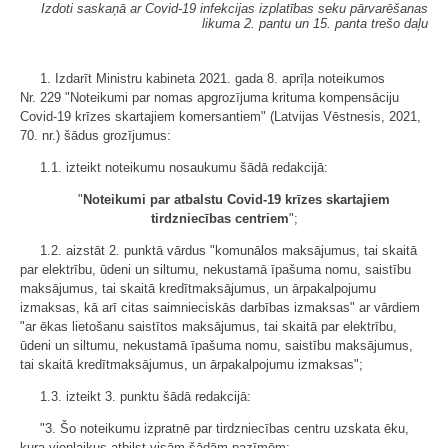
Izdoti saskaņā ar Covid-19 infekcijas izplatības seku pārvarēšanas
likuma 2. pantu un 15. panta trešo daļu
1. Izdarīt Ministru kabineta 2021. gada 8. aprīļa noteikumos
Nr. 229 "Noteikumi par nomas apgrozījuma krituma kompensāciju
Covid-19 krīzes skartajiem komersantiem" (Latvijas Vēstnesis, 2021,
70. nr.) šādus grozījumus:
1.1. izteikt noteikumu nosaukumu šādā redakcijā:
"
Noteikumi par atbalstu Covid-19 krīzes skartajiem
tirdzniecības centriem
";
1.2. aizstāt 2. punktā vārdus "komunālos maksājumus, tai skaitā
par elektrību, ūdeni un siltumu, nekustamā īpašuma nomu, saistību
maksājumus, tai skaitā kredītmaksājumus, un ārpakalpojumu
izmaksas, kā arī citas saimnieciskās darbības izmaksas" ar vārdiem
"ar ēkas lietošanu saistītos maksājumus, tai skaitā par elektrību,
ūdeni un siltumu, nekustamā īpašuma nomu, saistību maksājumus,
tai skaitā kredītmaksājumus, un ārpakalpojumu izmaksas";
1.3. izteikt 3. punktu šādā redakcijā:
"3. Šo noteikumu izpratnē par tirdzniecības centru uzskata ēku,
kura vienlaikus atbilst visām šādām pazīmēm: