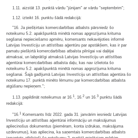
1.11. aizstāt 13. punktā vārdu "jūnijam" ar vārdu "septembrim";
1.12. izteikt 16. punktu šādā redakcijā:
"16. Ja piešķirtais komercdarbības atbalsts pārsniedz šo
noteikumu 5.2. apakšpunktā minētā nomas apgrozījuma krituma
segšanai nepieciešamo apmēru, komersants nekavējoties informē
Latvijas Investīciju un attīstības aģentūru par apstākļiem, kas ir par
pamatu piešķirtā komercdarbības atbalsta pilnīgai vai daļējai
atmaksai, un labprātīgi atmaksā Latvijas Investīciju un attīstības
aģentūrai komercdarbības atbalsta daļu, kas nav izlietota šo
noteikumu 5.2. apakšpunktā minētā nomas apgrozījuma krituma
segšanai. Šajā gadījumā Latvijas Investīciju un attīstības aģentūra šo
noteikumu 17. punktā minēto lēmumu par komercdarbības atbalsta
atgūšanu nepieņem.";
1
2
3
1.13. papildināt noteikumus ar 16.
, 16.
un 16.
punktu šādā
redakcijā:
1
"16.
Komersants līdz 2022. gada 31. janvārim iesniedz Latvijas
Investīciju un attīstības aģentūrai informāciju un maksājumus
apliecinošus dokumentus (piemēram, konta izdrukas, maksājuma
uzdevumus), kas apliecina, ka saņemtais komercdarbības atbalsts
izmantots atbilstoši šo noteikumu 2. punktā minētajam mērķim.