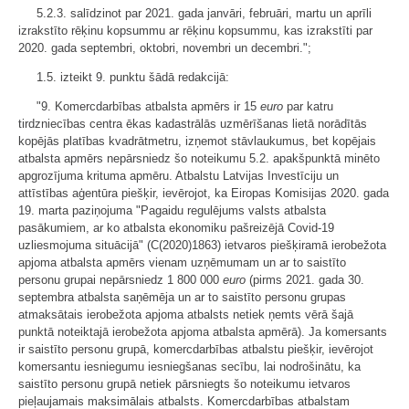
5.2.3. salīdzinot par 2021. gada janvāri, februāri, martu un aprīli
izrakstīto rēķinu kopsummu ar rēķinu kopsummu, kas izrakstīti par
2020. gada septembri, oktobri, novembri un decembri.";
1.5. izteikt 9. punktu šādā redakcijā:
"9. Komercdarbības atbalsta apmērs ir 15
euro
par katru
tirdzniecības centra ēkas kadastrālās uzmērīšanas lietā norādītās
kopējās platības kvadrātmetru, izņemot stāvlaukumus, bet kopējais
atbalsta apmērs nepārsniedz šo noteikumu 5.2. apakšpunktā minēto
apgrozījuma krituma apmēru. Atbalstu Latvijas Investīciju un
attīstības aģentūra piešķir, ievērojot, ka Eiropas Komisijas 2020. gada
19. marta paziņojuma "Pagaidu regulējums valsts atbalsta
pasākumiem, ar ko atbalsta ekonomiku pašreizējā Covid-19
uzliesmojuma situācijā" (C(2020)1863) ietvaros piešķiramā ierobežota
apjoma atbalsta apmērs vienam uzņēmumam un ar to saistīto
personu grupai nepārsniedz 1 800 000
euro
(pirms 2021. gada 30.
septembra atbalsta saņēmēja un ar to saistīto personu grupas
atmaksātais ierobežota apjoma atbalsts netiek ņemts vērā šajā
punktā noteiktajā ierobežota apjoma atbalsta apmērā). Ja komersants
ir saistīto personu grupā, komercdarbības atbalstu piešķir, ievērojot
komersantu iesniegumu iesniegšanas secību, lai nodrošinātu, ka
saistīto personu grupā netiek pārsniegts šo noteikumu ietvaros
pieļaujamais maksimālais atbalsts. Komercdarbības atbalstam