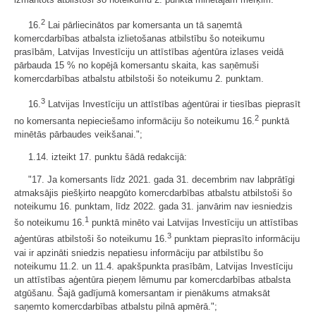
2
16.
Lai pārliecinātos par komersanta un tā saņemtā
komercdarbības atbalsta izlietošanas atbilstību šo noteikumu
prasībām, Latvijas Investīciju un attīstības aģentūra izlases veidā
pārbauda 15 % no kopējā komersantu skaita, kas saņēmuši
komercdarbības atbalstu atbilstoši šo noteikumu 2. punktam.
3
16.
Latvijas Investīciju un attīstības aģentūrai ir tiesības pieprasīt
2
no komersanta nepieciešamo informāciju šo noteikumu 16.
punktā
minētās pārbaudes veikšanai.";
1.14. izteikt 17. punktu šādā redakcijā:
"17. Ja komersants līdz 2021. gada 31. decembrim nav labprātīgi
atmaksājis piešķirto neapgūto komercdarbības atbalstu atbilstoši šo
noteikumu 16. punktam, līdz 2022. gada 31. janvārim nav iesniedzis
1
šo noteikumu 16.
punktā minēto vai Latvijas Investīciju un attīstības
3
aģentūras atbilstoši šo noteikumu 16.
punktam pieprasīto informāciju
vai ir apzināti sniedzis nepatiesu informāciju par atbilstību šo
noteikumu 11.2. un 11.4. apakšpunkta prasībām, Latvijas Investīciju
un attīstības aģentūra pieņem lēmumu par komercdarbības atbalsta
atgūšanu. Šajā gadījumā komersantam ir pienākums atmaksāt
saņemto komercdarbības atbalstu pilnā apmērā.";