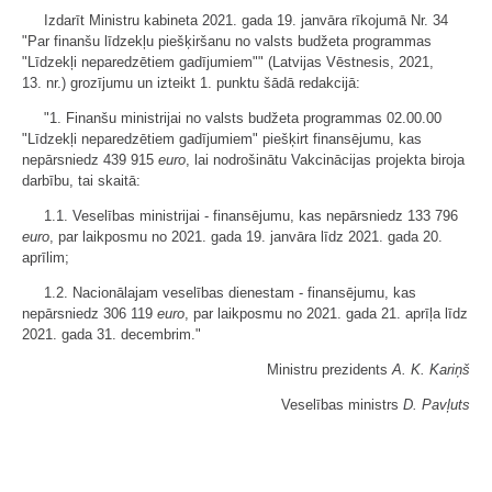
Izdarīt Ministru kabineta 2021. gada 19. janvāra rīkojumā Nr. 34
"Par finanšu līdzekļu piešķiršanu no valsts budžeta programmas
"Līdzekļi neparedzētiem gadījumiem"" (Latvijas Vēstnesis, 2021,
13. nr.) grozījumu un izteikt 1. punktu šādā redakcijā:
"1. Finanšu ministrijai no valsts budžeta programmas 02.00.00
"Līdzekļi neparedzētiem gadījumiem" piešķirt finansējumu, kas
nepārsniedz 439 915
euro
, lai nodrošinātu Vakcinācijas projekta biroja
darbību, tai skaitā:
1.1. Veselības ministrijai - finansējumu, kas nepārsniedz 133 796
euro
, par laikposmu no 2021. gada 19. janvāra līdz 2021. gada 20.
aprīlim;
1.2. Nacionālajam veselības dienestam - finansējumu, kas
nepārsniedz 306 119
euro
, par laikposmu no 2021. gada 21. aprīļa līdz
2021. gada 31. decembrim."
Ministru prezidents
A. K. Kariņš
Veselības ministrs
D. Pavļuts