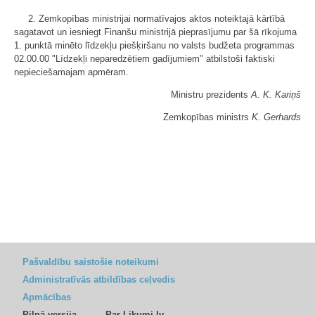
2. Zemkopības ministrijai normatīvajos aktos noteiktajā kārtībā
sagatavot un iesniegt Finanšu ministrijā pieprasījumu par šā rīkojuma
1. punktā minēto līdzekļu piešķiršanu no valsts budžeta programmas
02.00.00 "Līdzekļi neparedzētiem gadījumiem" atbilstoši faktiski
nepieciešamajam apmēram.
Ministru prezidents
A. K. Kariņš
Zemkopības ministrs
K. Gerhards
Pašvaldību saistošie noteikumi
Administratīvās atbildības ceļvedis
Apmācības
Pilnā versija
Par Likumi.lv