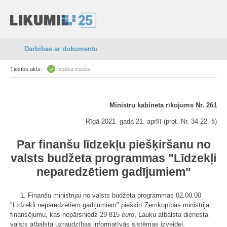
Darbības ar dokumentu
Tiesību akts:
spēkā esošs
Ministru kabineta rīkojums Nr. 261
Rīgā 2021. gada 21. aprīlī (prot. Nr. 34 22. §)
Par finanšu līdzekļu piešķiršanu no
valsts budžeta programmas "Līdzekļi
neparedzētiem gadījumiem"
1. Finanšu ministrijai no valsts budžeta programmas 02.00.00
"Līdzekļi neparedzētiem gadījumiem" piešķirt Zemkopības ministrijai
finansējumu, kas nepārsniedz 29 815
euro
, Lauku atbalsta dienesta
valsts atbalsta uzraudzības informatīvās sistēmas izveidei.