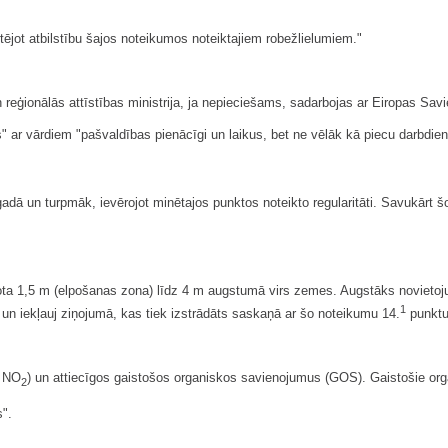
ējot atbilstību šajos noteikumos noteiktajiem robežlielumiem."
 reģionālās attīstības ministrija, ja nepieciešams, sadarbojas ar Eiropas Sav
 ar vārdiem "pašvaldības pienācīgi un laikus, bet ne vēlāk kā piecu darbdienu
dā un turpmāk, ievērojot minētajos punktos noteikto regularitāti. Savukārt š
ta 1,5 m (elpošanas zona) līdz 4 m augstumā virs zemes. Augstāks novietoju
1
un iekļauj ziņojumā, kas tiek izstrādāts saskaņā ar šo noteikumu 14.
punktu
n NO
) un attiecīgos gaistošos organiskos savienojumus (GOS). Gaistošie organ
2
s".