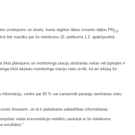
etu izvietojums un skaits, kuros iegūtos datus izmanto daļiņu PM
2,5
drīkst būt mazāks par šo noteikumu 10. pielikuma 1.2. apakšpunktā
a tīkla plānojums un monitoringa staciju atrašanās vietas vēl joprojām ir
a tīklā iekļauto monitoringa staciju vietu izvēli, kā arī iekļauj šo
u informāciju, centrs par 50 % var samazināt paraugu ņemšanas vietu
auksmes līmeņiem, un tā ir pietiekama sabiedrības informēšanai;
ārņojošas vielas koncentrāciju noteiktu saskaņā ar šo noteikumu
a rezultātus."