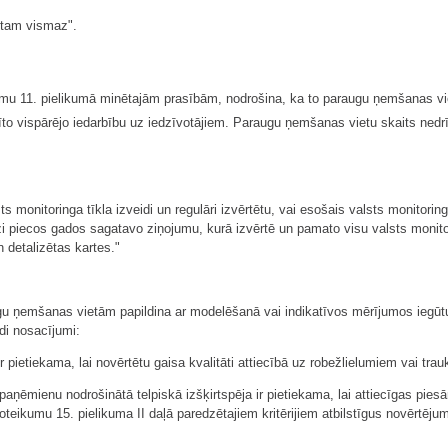
 tam vismaz".
ikumu 11. pielikumā minētajām prasībām, nodrošina, ka to paraugu ņemšanas vi
radīto vispārējo iedarbību uz iedzīvotājiem. Paraugu ņemšanas vietu skaits ne
monitoringa tīkla izveidi un regulāri izvērtētu, vai esošais valsts monitoring
piecos gados sagatavo ziņojumu, kurā izvērtē un pamato visu valsts monitoring
 detalizētas kartes."
gu ņemšanas vietām papildina ar modelēšanā vai indikatīvos mērījumos iegūt
ādi nosacījumi:
r pietiekama, lai novērtētu gaisa kvalitāti attiecībā uz robežlielumiem vai tr
aņēmienu nodrošinātā telpiskā izšķirtspēja ir pietiekama, lai attiecīgas pies
teikumu 15. pielikuma II daļā paredzētajiem kritērijiem atbilstīgus novērtējum