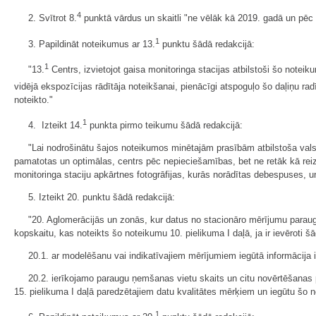
4
2. Svītrot 8.
punktā vārdus un skaitli "ne vēlāk kā 2019. gadā un pēc
1
3. Papildināt noteikumus ar 13.
punktu šādā redakcijā:
1
"13.
Centrs, izvietojot gaisa monitoringa stacijas atbilstoši šo note
vidējā ekspozīcijas rādītāja noteikšanai, pienācīgi atspoguļo šo daļiņu 
noteikto."
1
4. Izteikt 14.
punkta pirmo teikumu šādā redakcijā:
"Lai nodrošinātu šajos noteikumos minētajām prasībām atbilstoša valsts 
pamatotas un optimālas, centrs pēc nepieciešamības, bet ne retāk kā reizi 
monitoringa staciju apkārtnes fotogrāfijas, kurās norādītas debespuses, un
5. Izteikt 20. punktu šādā redakcijā:
"20. Aglomerācijās un zonās, kur datus no stacionāro mērījumu parau
kopskaitu, kas noteikts šo noteikumu 10. pielikuma I daļā, ja ir ievēroti š
20.1. ar modelēšanu vai indikatīvajiem mērījumiem iegūtā informācija i
20.2. ierīkojamo paraugu ņemšanas vietu skaits un citu novērtēšanas p
15. pielikuma I daļā paredzētajiem datu kvalitātes mērķiem un iegūtu šo no
1