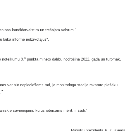
ienības kandidātvalstīm un trešajām valstīm."
 laikā informē iedzīvotājus".
4
o noteikumu 8.
punktā minēto dalību nodrošina 2022. gadā un turpmāk,
ms var būt nepieciešams tad, ja monitoringa stacija raksturo plašāku
;".
iskie savienojumi, kurus ieteicams mērīt, ir šādi:".
Ministru prezidents
A. K. Kariņš