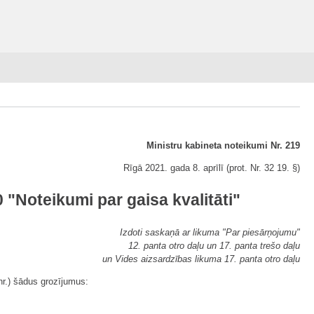
Ministru kabineta noteikumi Nr. 219
Rīgā 2021. gada 8. aprīlī (prot. Nr. 32 19. §)
"Noteikumi par gaisa kvalitāti"
Izdoti saskaņā ar likuma "Par piesārņojumu"
12. panta otro daļu un 17. panta trešo daļu
un Vides aizsardzības likuma 17. panta otro daļu
nr.) šādus grozījumus: