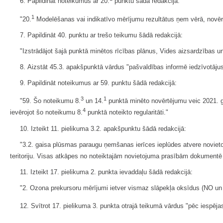
6. Papildināt noteikumus ar 20.
punktu šādā redakcijā:
1
"20.
Modelēšanas vai indikatīvo mērījumu rezultātus ņem vērā, novērt
7. Papildināt 40. punktu ar trešo teikumu šādā redakcijā:
"Izstrādājot šajā punktā minētos rīcības plānus, Vides aizsardzības un
8. Aizstāt 45.3. apakšpunktā vārdus "pašvaldības informē iedzīvotājus"
9. Papildināt noteikumus ar 59. punktu šādā redakcijā:
3
1
"59. Šo noteikumu 8.
un 14.
punktā minēto novērtējumu veic 2021. ga
4
ievērojot šo noteikumu 8.
punktā noteikto regularitāti."
10. Izteikt 11. pielikuma 3.2. apakšpunktu šādā redakcijā:
"3.2. gaisa plūsmas paraugu ņemšanas ierīces ieplūdes atvere novieto
teritoriju. Visas atkāpes no noteiktajām novietojuma prasībām dokumentē 
11. Izteikt 17. pielikuma 2. punkta ievaddaļu šādā redakcijā:
"2. Ozona prekursoru mērījumi ietver vismaz slāpekļa oksīdus (NO u
12. Svītrot 17. pielikuma 3. punkta otrajā teikumā vārdus "pēc iespēja