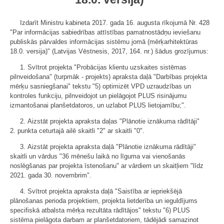
Izdarīt Ministru kabineta 2017. gada 16. augusta rīkojumā Nr. 428
"Par informācijas sabiedrības attīstības pamatnostādņu ieviešanu
publiskās pārvaldes informācijas sistēmu jomā (mērķarhitektūras
18.0. versija)" (Latvijas Vēstnesis, 2017, 164. nr.) šādus grozījumus:
1. Svītrot projekta "Probācijas klientu uzskaites sistēmas
pilnveidošana" (turpmāk - projekts) apraksta daļā "Darbības projekta
mērķu sasniegšanai" tekstu "5) optimizēt VPD uzraudzības un
kontroles funkciju, pilnveidojot un pielāgojot PLUS risinājumu
izmantošanai planšetdatoros, un uzlabot PLUS lietojamību;".
2. Aizstāt projekta apraksta daļas "Plānotie iznākuma rādītāji"
2. punkta ceturtajā ailē skaitli "2" ar skaitli "0".
3. Aizstāt projekta apraksta daļā "Plānotie iznākuma rādītāji"
skaitli un vārdus "36 mēnešu laikā no līguma vai vienošanās
noslēgšanas par projekta īstenošanu" ar vārdiem un skaitļiem "līdz
2021. gada 30. novembrim".
4. Svītrot projekta apraksta daļā "Saistība ar iepriekšējā
plānošanas perioda projektiem, projekta lietderība un ieguldījums
specifiskā atbalsta mērķa rezultāta rādītājos" tekstu "6) PLUS
sistēma pielāgota darbam ar planšetdatoriem, tādējādi samazinot