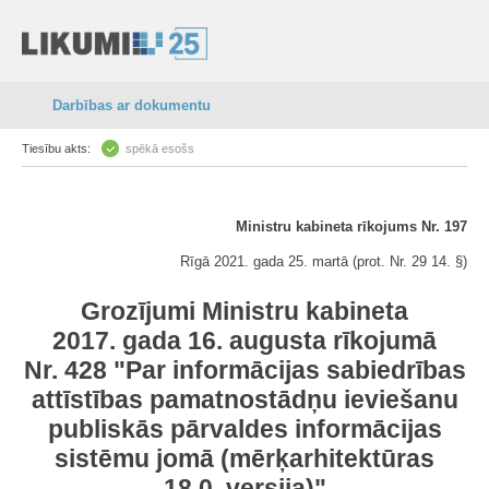
Darbības ar dokumentu
Tiesību akts:
spēkā esošs
Ministru kabineta rīkojums Nr. 197
Rīgā 2021. gada 25. martā (prot. Nr. 29 14. §)
Grozījumi Ministru kabineta
2017. gada 16. augusta rīkojumā
Nr. 428 "Par informācijas sabiedrības
attīstības pamatnostādņu ieviešanu
publiskās pārvaldes informācijas
sistēmu jomā (mērķarhitektūras
18.0. versija)"