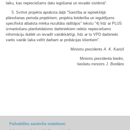
laiku, kas nepieciešams datu iegūšanai un ievadei sistēmā".
5. Svītrot projekta apraksta daļā "Saistība ar iepriekšējā
plānošanas perioda projektiem, projekta lietderība un ieguldījums
specifiskā atbalsta mērķa rezultāta rādītājos" tekstu "4) līdz ar PLUS
izmantošanu planšetdatoros darbiniekiem nebūs nepieciešams
informāciju dublēt un ievadīt vairākkārtīgi, līdz ar to VPD darbinieki
varēs vairāk laika veltīt darbam ar probācijas klientiem".
Ministru prezidents
A. K. Kariņš
Ministru prezidenta biedrs,
tieslietu ministrs
J. Bordāns
Pašvaldību saistošie noteikumi