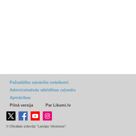
Pašvaldību saistošie noteikumi
Administratīvās atbildības ceļvedis
Apmācības
Pilnā versija
Par Likumi.lv
© Oficiālais izdevējs "Latvijas Vēstnesis"