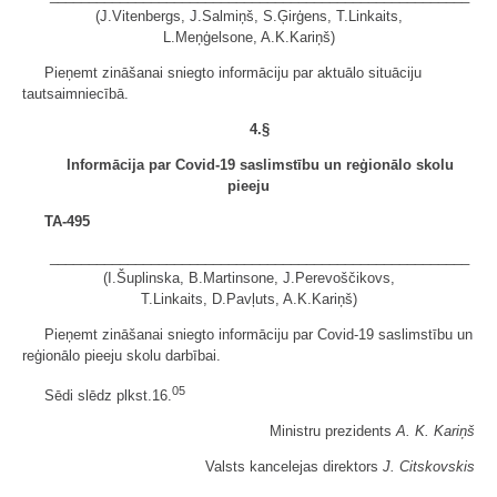
(J.Vitenbergs, J.Salmiņš, S.Ģirģens, T.Linkaits,
L.Meņģelsone, A.K.Kariņš)
Pieņemt zināšanai sniegto informāciju par aktuālo situāciju
tautsaimniecībā.
4
.§
Informācija par Covid-19 saslimstību un reģionālo skolu
pieeju
TA-495
______________________________________________________
(I.Šuplinska, B.Martinsone, J.Perevoščikovs,
T.Linkaits, D.Pavļuts, A.K.Kariņš)
Pieņemt zināšanai sniegto informāciju par Covid-19 saslimstību un
reģionālo pieeju skolu darbībai.
05
Sēdi slēdz plkst.16.
Ministru prezidents
A. K. Kariņš
Valsts kancelejas direktors
J. Citskovskis