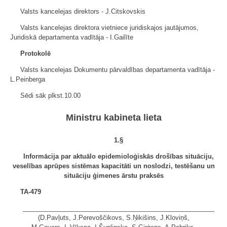
Valsts kancelejas direktors - J.Citskovskis
Valsts kancelejas direktora vietniece juridiskajos jautājumos,
Juridiskā departamenta vadītāja - I.Gailīte
Protokolē
Valsts kancelejas Dokumentu pārvaldības departamenta vadītāja -
L.Peinberga
Sēdi sāk plkst.10.00
Ministru kabineta lieta
1
.§
Informācija par aktuālo epidemioloģiskās drošības situāciju,
veselības aprūpes sistēmas kapacitāti un noslodzi, testēšanu un
situāciju ģimenes ārstu praksēs
TA-479
______________________________________________________
(D.Pavļuts, J.Perevoščikovs, S.Ņikišins, J.Kloviņš,