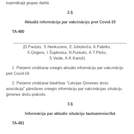
turpmākajā grupas darbā.
2
.§
Aktuālā informācija par vakcināciju pret Covid-19
TA-480
______________________________________________________
(D.Pavļuts, S.Henkuzens, E.Juhņēviča, A.Pabriks,
S.Ģirģens, I.Šuplinska, N.Puntulis, A.T.Plešs,
S.Veide, A.K.Kariņš)
1. Pieņemt zināšanai sniegto aktuālo informāciju par vakcināciju
pret Covid-19.
2. Pieņemt zināšanai biedrības "Latvijas Ģimenes ārstu
asociācija" pārstāves sniegto informāciju par vakcinācijas situāciju
ģimenes ārstu praksēs.
3
.§
Informācija par aktuālo situāciju tautsaimniecībā
TA-481
______________________________________________________