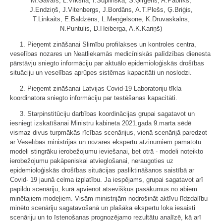
M.Gavars, L.Vīksna, I.Šuplinska, S.Ģirģens, A.Pabriks,
J.Endziņš, J.Vitenbergs, J.Bordāns, A.T.Plešs, Ģ.Briģis,
T.Linkaits, E.Baldzēns, L.Meņģelsone, K.Druvaskalns,
N.Puntulis, D.Heiberga, A.K.Kariņš)
1. Pieņemt zināšanai Slimību profilakses un kontroles centra,
veselības nozares un Neatliekamās medicīniskās palīdzības dienesta
pārstāvju sniegto informāciju par aktuālo epidemioloģiskās drošības
situāciju un veselības aprūpes sistēmas kapacitāti un noslodzi.
2. Pieņemt zināšanai Latvijas Covid-19 Laboratoriju tīkla
koordinatora sniegto informāciju par testēšanas kapacitāti.
3. Starpinstitūciju darbības koordinācijas grupai sagatavot un
iesniegt izskatīšanai Ministru kabineta 2021.gada 9.marta sēdē
vismaz divus turpmākās rīcības scenārijus, vienā scenārijā paredzot
ar Veselības ministrijas un nozares ekspertu atzinumiem pamatotu
modeli stingrāku ierobežojumu ieviešanai, bet otrā - modeli noteikto
ierobežojumu pakāpeniskai atvieglošanai, neraugoties uz
epidemioloģiskās drošības situācijas pasliktināšanos saistībā ar
Covid- 19 jaunā celma izplatību. Ja iespējams, grupai sagatavot arī
papildu scenāriju, kurā apvienot atsevišķus pasākumus no abiem
minētajiem modeļiem. Visām ministrijām nodrošināt aktīvu līdzdalību
minēto scenāriju sagatavošanā un plašāka ekspertu loka iesaisti
scenāriju un to īstenošanas prognozējamo rezultātu analīzē, kā arī