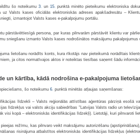
zpildītu šo noteikumu
3.
un
15.
punktā minēto pieteikumu elektroniska doku
a uz Valsts kases oficiālās elektroniskās adreses apakšadresātu – Klient
esniegti, izmantojot Valsts kases e-pakalpojumu portālu.
 pārstāvēttiesīgā persona, par kuras pilnvarām pārstāvēt klientu var pārliec
mu sniegšanu izmanto Valsts kases nodrošinātos maksājumu pakalpojumus un i
uma lietošanu norādīts konts, kura rīkotājs nav pieteikumā norādītais klient
umiem, ja citos normatīvajos aktos ir noteiktas tiesības saņemt šādu informāciju
ilde un kārtība, kādā nodrošina e-pakalpojuma lietoš
nepieciešams, šo noteikumu
6.
punktā minētās atļaujas saņemšanas:
ifikācijas līdzekli – Valsts reģionālās attīstības aģentūras pārziņā esošā va
jas līdzekļus vai valsts akciju sabiedrības "Latvijas Valsts radio un televīzij
 visi kopā – elektroniskās identifikācijas līdzekļi). Lietotāji, kuri pilnvaroti lie
ieejas režīmu, kas pilnvaro veikt maksājumu autorizēšanu (apstiprināšanu), pa
cināšanas risinājuma atbalstītos elektroniskās identifikācijas līdzekļus (elekt