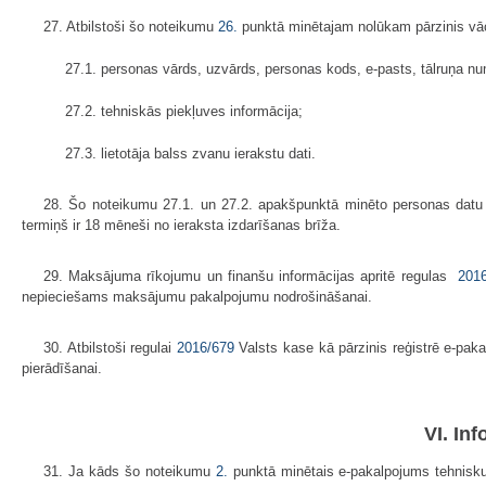
27. Atbilstoši šo noteikumu
26.
punktā minētajam nolūkam pārzinis vā
27.1. personas vārds, uzvārds, personas kods, e-pasts, tālruņa n
27.2. tehniskās piekļuves informācija;
27.3. lietotāja balss zvanu ierakstu dati.
28. Šo noteikumu 27.1. un 27.2. apakšpunktā minēto personas datu g
termiņš ir 18 mēneši no ieraksta izdarīšanas brīža.
29. Maksājuma rīkojumu un finanšu informācijas apritē regulas
201
nepieciešams maksājumu pakalpojumu nodrošināšanai.
30. Atbilstoši regulai
2016/679
Valsts kase kā pārzinis reģistrē e-paka
pierādīšanai.
VI. In
31. Ja kāds šo noteikumu
2.
punktā minētais e-pakalpojums tehnisku i