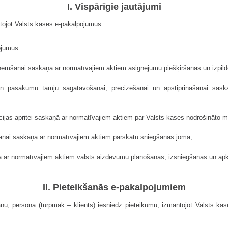
I. Vispārīgie jautājumi
ntojot Valsts kases e-pakalpojumus.
ojumus:
ņemšanai saskaņā ar normatīvajiem aktiem asignējumu piešķiršanas un izpil
pasākumu tāmju sagatavošanai, precizēšanai un apstiprināšanai saska
cijas apritei saskaņā ar normatīvajiem aktiem par Valsts kases nodrošināto
šanai saskaņā ar normatīvajiem aktiem pārskatu sniegšanas jomā;
ā ar normatīvajiem aktiem valsts aizdevumu plānošanas, izsniegšanas un ap
II. Pieteikšanās e-pakalpojumiem
u, persona (turpmāk – klients) iesniedz pieteikumu, izmantojot Valsts kases