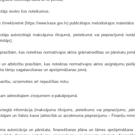
etotājs ievēro šos noteikumus;
s tīmekļvietnē (https://www.kase.gov.lv) publicētajos metodiskajos materiālos
etotāja autorizētajā maksājuma rīkojumā, pieteikumā vai pieprasījumā norādī
totājs);
ību prasībām, kas noteiktas normatīvajos aktos grāmatvedības un pārskatu jomā
bu un atbilstību prasībām, kas noteiktas normatīvajos aktos asignējumu piešķ
žeta tāmju sagatavošanas un apstiprināšanas jomā;
manību, uzņemoties arī nejaušības risku.
ientam adresētajiem ziņojumiem e-pakalpojumā.
esniegtā informācija (maksājuma rīkojums, pieteikums vai pieprasījums, pā
lietotājam un Valsts kasei (attiecībā uz aizņēmuma pieprasījumu – Finanšu minist
juma autorizācija un pārskata, finansēšanas plāna un tāmes apstiprināšana 