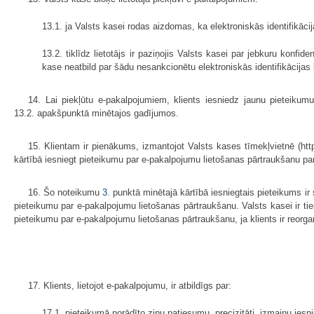
13.1. ja Valsts kasei rodas aizdomas, ka elektroniskās identifikācija
13.2. tiklīdz lietotājs ir paziņojis Valsts kasei par jebkuru konf
kase neatbild par šādu nesankcionētu elektroniskās identifikācijas
14. Lai piekļūtu e-pakalpojumiem, klients iesniedz jaunu pieteiku
13.2. apakšpunktā minētajos gadījumos.
15. Klientam ir pienākums, izmantojot Valsts kases tīmekļvietnē (htt
kārtībā iesniegt pieteikumu par e-pakalpojumu lietošanas pārtraukšanu par k
16. Šo noteikumu
3.
punktā minētajā kārtībā iesniegtais pieteikums ir
pieteikumu par e-pakalpojumu lietošanas pārtraukšanu. Valsts kasei ir t
pieteikumu par e-pakalpojumu lietošanas pārtraukšanu, ja klients ir reorga
17. Klients, lietojot e-pakalpojumu, ir atbildīgs par:
17.1. pieteikumā norādīto ziņu patiesumu, precizitāti, izmaiņu iesni