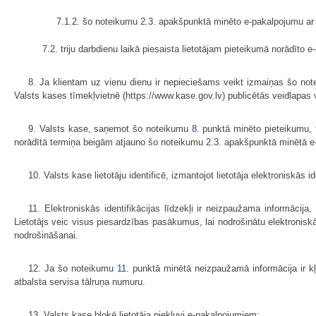
7.1.2. šo noteikumu 2.3. apakšpunktā minēto e-pakalpojumu ar pie
7.2. triju darbdienu laikā piesaista lietotājam pieteikumā norādīto 
8. Ja klientam uz vienu dienu ir nepieciešams veikt izmaiņas šo no
Valsts kases tīmekļvietnē (https://www.kase.gov.lv) publicētās veidlapas 
9. Valsts kase, saņemot šo noteikumu
8.
punktā minēto pieteikumu, t
norādītā termiņa beigām atjauno šo noteikumu 2.3. apakšpunktā minētā 
10. Valsts kase lietotāju identificē, izmantojot lietotāja elektroniskās id
11. Elektroniskās identifikācijas līdzekļi ir neizpaužama informācij
Lietotājs veic visus piesardzības pasākumus, lai nodrošinātu elektroniskās
nodrošināšanai.
12. Ja šo noteikumu
11.
punktā minētā neizpaužamā informācija ir kļuv
atbalsta servisa tālruņa numuru.
13. Valsts kase bloķē lietotāja piekļuvi e-pakalpojumiem: