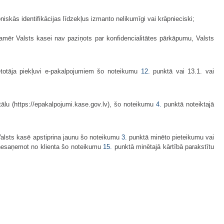
oniskās identifikācijas līdzekļus izmanto nelikumīgi vai krāpnieciski;
. Kamēr Valsts kasei nav paziņots par konfidencialitātes pārkāpumu, Valsts
ietotāja piekļuvi e-pakalpojumiem šo noteikumu
12.
punktā vai 13.1. vai
tālu (https://epakalpojumi.kase.gov.lv), šo noteikumu
4.
punktā noteiktajā
 Valsts kasē apstiprina jaunu šo noteikumu
3.
punktā minēto pieteikumu vai
 nesaņemot no klienta šo noteikumu
15.
punktā minētajā kārtībā parakstītu