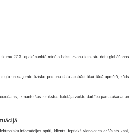
oteikumu 27.3. apakšpunktā minēto balss zvanu ierakstu datu glabāšanas
esniegto un saņemto fizisko personu datu apstrādi tikai tādā apmērā, kāds
pieciešams, izmanto šos ierakstus lietotāja veikto darbību pamatošanai un
tuācijā
ronisku informācijas apriti, klients, iepriekš vienojoties ar Valsts kasi,