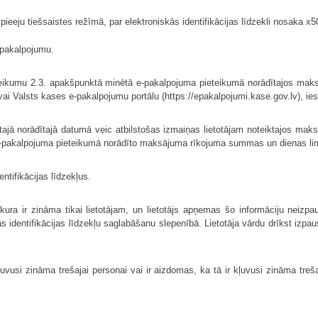
eju tiešsaistes režīmā, par elektroniskās identifikācijas līdzekli nosaka x509
e-pakalpojumu.
teikumu 2.3. apakšpunktā minētā e-pakalpojuma pieteikumā norādītajos maksā
vai Valsts kases e-pakalpojumu portālu (https://epakalpojumi.kase.gov.lv), i
ajā norādītajā datumā veic atbilstošas izmaiņas lietotājam noteiktajos mak
e-pakalpojuma pieteikumā norādīto maksājuma rīkojuma summas un dienas lim
entifikācijas līdzekļus.
a, kura ir zināma tikai lietotājam, un lietotājs apņemas šo informāciju neiz
 identifikācijas līdzekļu saglabāšanu slepenībā. Lietotāja vārdu drīkst izpaust
usi zināma trešajai personai vai ir aizdomas, ka tā ir kļuvusi zināma trešaj