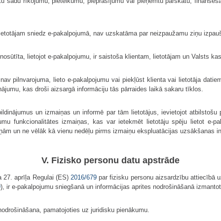
ldītu šādu rīkojumu, pieteikumu, pieprasījumu vai pieņemtu pārskatu, finansēš
 lietotājam sniedz e-pakalpojumā, nav uzskatāma par neizpaužamu ziņu izpau
osūtīta, lietojot e-pakalpojumu, ir saistoša klientam, lietotājam un Valsts kas
v pilnvarojuma, lieto e-pakalpojumu vai piekļūst klienta vai lietotāja datie
nājumu, kas droši aizsargā informāciju tās pārraides laikā sakaru tīklos.
ldinājumus un izmaiņas un informē par tām lietotājus, ievietojot atbilstošu 
umu funkcionalitātes izmaiņas, kas var ietekmēt lietotāju spēju lietot e-
ņām un ne vēlāk kā vienu nedēļu pirms izmaiņu ekspluatācijas uzsākšanas inf
V. Fizisko personu datu apstrāde
 27. aprīļa Regulai (ES)
2016/679
par fizisku personu aizsardzību attiecībā u
9
), ir e-pakalpojumu sniegšanā un informācijas aprites nodrošināšanā izmantot
nodrošināšana, pamatojoties uz juridisku pienākumu.