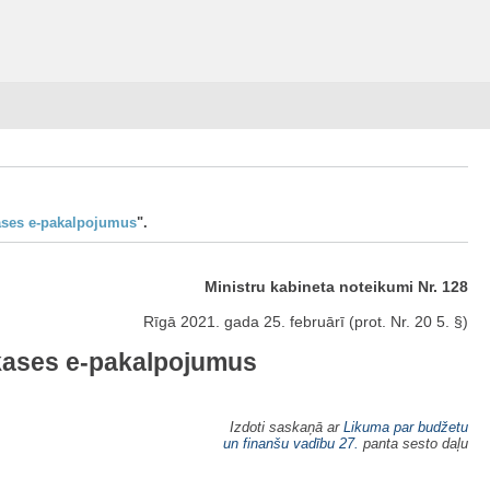
kases e-pakalpojumus
".
Ministru kabineta noteikumi Nr. 128
Rīgā 2021. gada 25. februārī (prot. Nr. 20 5. §)
s kases e-pakalpojumus
Izdoti saskaņā ar
Likuma par budžetu
un finanšu vadību
27.
panta sesto daļu