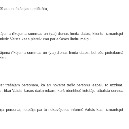
 autentifikācijas sertifikātu;
juma rīkojuma summas un (vai) dienas limita datos, klients, izmantojot
esniedz Valsts kasē pieteikumu par eKases limitu maiņu.
sājuma rīkojuma summas un (vai) dienas limita datos, bet pēc pieteikumā
itu.
paust trešajām personām, kā arī novērst trešo personu iespēju to uzzināt.
 tikai Valsts kases darbiniekam, kurš identificē lietotāju atbalsta servisa
ai personai, lietotājs par to nekavējoties informē Valsts kasi, izmantojot