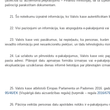
(attiecībā uz aizņēmuma pieprasījumu – Finanšu ministrijai), lai tā izpi
pašrocīgi parakstītam dokumentam.
21. Šo noteikumu izpratnē informācija, ko Valsts kase autentificētam
22. Visi paziņojumi un informācija, kas atspoguļota e-pakalpojumā vai n
23. Valsts kase veic pasākumus, lai nepieļautu, ka personas, kurām na
ievadīto informāciju pret nesankcionētu piekļuvi, un tādu tehnoloģisku risi
24. Lai uzlabotu un pilnveidotu e-pakalpojumus, Valsts kase veic papi
pasta adresi. Plānojot datu apmaiņas formāta izmaiņas vai e-pakalpoj
ekspluatācijas uzsākšanas dienas informē lietotājus par plānotajām izmai
25. Valsts kase atbilstoši Eiropas Parlamenta un Padomes 2016. gada
95/46/EK
(Vispārīgā datu aizsardzības regula) (turpmāk – regula
2016/67
26. Pārziņa veiktās personas datu apstrādes nolūks ir e-pakalpojumu 