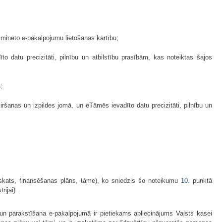
 minēto e-pakalpojumu lietošanas kārtību;
to datu precizitāti, pilnību un atbilstību prasībām, kas noteiktas šajos
;
iršanas un izpildes jomā, un eTāmēs ievadīto datu precizitāti, pilnību un
rskats, finansēšanas plāns, tāme), ko sniedzis šo noteikumu
10.
punktā
rijai).
un parakstīšana e-pakalpojumā ir pietiekams apliecinājums Valsts kasei