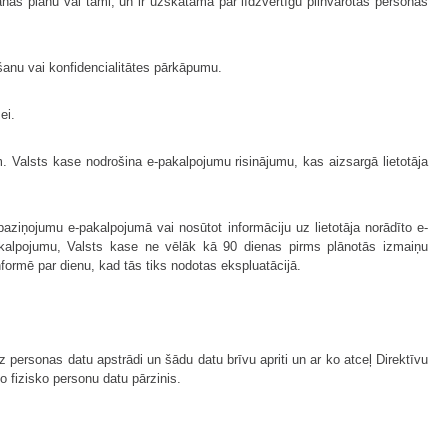
anas plānu vai tāmi, un ir uzskatāma par līdzvērtīgu pilnvarotās personas
šanu vai konfidencialitātes pārkāpumu.
ei.
m. Valsts kase nodrošina e-pakalpojumu risinājumu, kas aizsargā lietotāja
paziņojumu e-pakalpojumā vai nosūtot informāciju uz lietotāja norādīto e-
pakalpojumu, Valsts kase ne vēlāk kā 90 dienas pirms plānotās izmaiņu
ormē par dienu, kad tās tiks nodotas ekspluatācijā.
z personas datu apstrādi un šādu datu brīvu apriti un ar ko atceļ Direktīvu
o fizisko personu datu pārzinis.