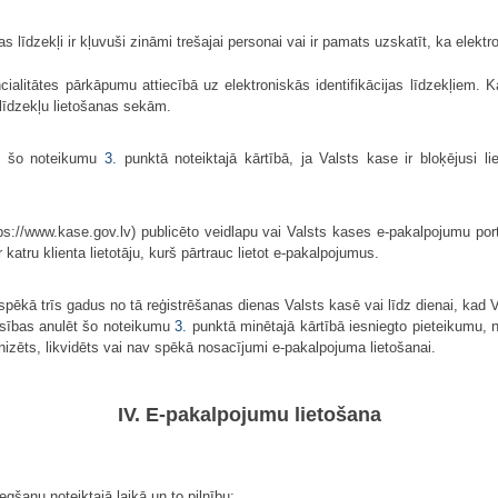
s līdzekļi ir kļuvuši zināmi trešajai personai vai ir pamats uzskatīt, ka elektr
idencialitātes pārkāpumu attiecībā uz elektroniskās identifikācijas līdzekļiem
 līdzekļu lietošanas sekām.
mu šo noteikumu
3.
punktā noteiktajā kārtībā, ja Valsts kase ir bloķējusi l
ps://www.kase.gov.lv) publicēto veidlapu vai Valsts kases e-pakalpojumu por
atru klienta lietotāju, kurš pārtrauc lietot e-pakalpojumus.
 spēkā trīs gadus no tā reģistrēšanas dienas Valsts kasē vai līdz dienai, kad
iesības anulēt šo noteikumu
3.
punktā minētajā kārtībā iesniegto pieteikumu,
nizēts, likvidēts vai nav spēkā nosacījumi e-pakalpojuma lietošanai.
IV. E-pakalpojumu lietošana
egšanu noteiktajā laikā un to pilnību;