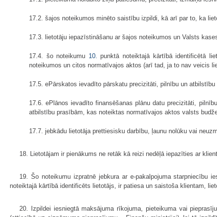
17.2. šajos noteikumos minēto saistību izpildi, kā arī par to, ka li
17.3. lietotāju iepazīstināšanu ar šajos noteikumos un Valsts kase
17.4. šo noteikumu
10.
punktā noteiktajā kārtībā identificētā li
noteikumos un citos normatīvajos aktos (arī tad, ja to nav veicis lie
17.5. ePārskatos ievadīto pārskatu precizitāti, pilnību un atbilst
17.6. ePlānos ievadīto finansēšanas plānu datu precizitāti, pilnī
atbilstību prasībām, kas noteiktas normatīvajos aktos valsts bud
17.7. jebkādu lietotāja prettiesisku darbību, ļaunu nolūku vai neuz
18. Lietotājam ir pienākums ne retāk kā reizi nedēļā iepazīties ar kl
19. Šo noteikumu izpratnē jebkura ar e-pakalpojuma starpniecību i
noteiktajā kārtībā identificēts lietotājs, ir patiesa un saistoša klientam, 
20. Izpildei iesniegtā maksājuma rīkojuma, pieteikuma vai pieprasī