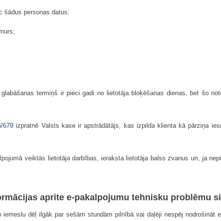
c šādus personas datus:
umurs;
labāšanas termiņš ir pieci gadi no lietotāja bloķēšanas dienas, bet šo n
6/679
izpratnē Valsts kase ir apstrādātājs, kas izpilda klienta kā pārziņa i
lpojumā veiktās lietotāja darbības, ieraksta lietotāja balss zvanus un, ja ne
formācijas aprite e-pakalpojumu tehnisku problēmu si
emeslu dēļ ilgāk par sešām stundām pilnībā vai daļēji nespēj nodrošināt elekt