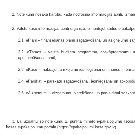
1. Noteikumi nosaka kārtību, kādā nodrošina informācijas apriti, izma
2. Valsts kase informācijas apriti organizē, izmantojot šādus e-pakalp
2.1. ePlāni – finansēšanas plānu sagatavošanai un asignējumu sa
2.2. eTāmes – valsts budžeta programmu, apakšprogrammu un 
apstiprināšanas jomā;
2.3. eKase – maksājuma rīkojumu iesniegšanai un finanšu informā
2.4. ePārskati – pārskatu sagatavošanai, iesniegšanai un apkopo
2.5. eAizņēmumi – aizņēmumu pieteikšanai un pārvaldībai saskaņ
3. Lai uzsāktu šo noteikumu
2.
punktā minēto e-pakalpojumu lietošan
kases e-pakalpojumu portālu (https://epakalpojumi.kase.gov.lv).