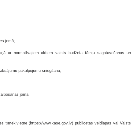
des jomā;
ņā ar normatīvajiem aktiem valsts budžeta tāmju sagatavošanas un
 maksājumu pakalpojumu sniegšanu;
kalpošanas jomā.
 tīmekļvietnē (https://www.kase.gov.lv) publicētās veidlapas vai Valsts