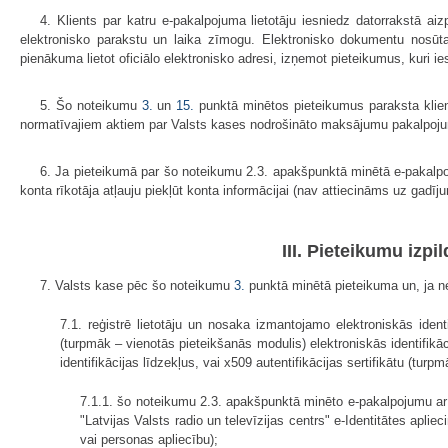
4. Klients par katru e-pakalpojuma lietotāju iesniedz datorrakstā ai
elektronisko parakstu un laika zīmogu. Elektronisko dokumentu nosūt
pienākuma lietot oficiālo elektronisko adresi, izņemot pieteikumus, kuri i
5. Šo noteikumu
3.
un
15.
punktā minētos pieteikumus paraksta klientu
normatīvajiem aktiem par Valsts kases nodrošināto maksājumu pakalpoju
6. Ja pieteikumā par šo noteikumu 2.3. apakšpunktā minētā e-pakalpoj
konta rīkotāja atļauju piekļūt konta informācijai (nav attiecināms uz gadīj
III. Pieteikumu izp
7. Valsts kase pēc šo noteikumu
3.
punktā minētā pieteikuma un, ja 
7.1. reģistrē lietotāju un nosaka izmantojamo elektroniskās ident
(turpmāk – vienotās pieteikšanās modulis) elektroniskās identifikāci
identifikācijas līdzekļus, vai x509 autentifikācijas sertifikātu (turpmāk
7.1.1. šo noteikumu 2.3. apakšpunktā minēto e-pakalpojumu ar p
"Latvijas Valsts radio un televīzijas centrs" e-Identitātes aplie
vai personas apliecību);