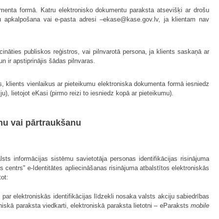
menta formā. Katru elektronisko dokumentu paraksta atsevišķi ar drošu
u apkalpošana vai e-pasta adresi –ekase@kase.gov.lv, ja klientam nav
ināties publiskos reģistros, vai pilnvarotā persona, ja klients saskaņā ar
r apstiprinājis šādas pilnvaras.
s, klients vienlaikus ar pieteikumu elektroniska dokumenta formā iesniedz
), lietojot eKasi (pirmo reizi to iesniedz kopā ar pieteikumu).
anu vai pārtraukšanu
lsts informācijas sistēmu savietotāja personas identifikācijas risinājuma
as centrs" e-Identitātes apliecināšanas risinājuma atbalstītos elektroniskās
tot:
r elektroniskās identifikācijas līdzekli nosaka valsts akciju sabiedrības
roniskā paraksta viedkarti, elektroniskā paraksta lietotni – eParaksts
mobile