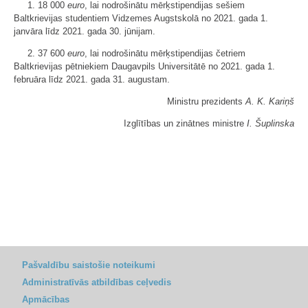
1. 18 000
euro
, lai nodrošinātu mērķstipendijas sešiem
Baltkrievijas studentiem Vidzemes Augstskolā no 2021. gada 1.
janvāra līdz 2021. gada 30. jūnijam.
2. 37 600
euro
, lai nodrošinātu mērķstipendijas četriem
Baltkrievijas pētniekiem Daugavpils Universitātē no 2021. gada 1.
februāra līdz 2021. gada 31. augustam.
Ministru prezidents
A. K. Kariņš
Izglītības un zinātnes ministre
I. Šuplinska
Pašvaldību saistošie noteikumi
Administratīvās atbildības ceļvedis
Apmācības