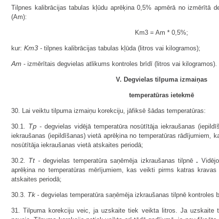
Tilpnes kalibrācijas tabulas kļūdu aprēķina 0,5% apmērā no izmērītā de
(Am):
Km3 = Am * 0,5%;
Km3
kur:
- tilpnes kalibrācijas tabulas kļūda (litros vai kilogramos);
Am
- izmērītais degvielas atlikums kontroles brīdī (litros vai kilogramos).
V. Degvielas tilpuma izmaiņas
temperatūras ietekmē
30. Lai veiktu tilpuma izmaiņu korekciju, jāfiksē šādas temperatūras:
Tp
30.1.
- degvielas vidējā temperatūra nosūtītāja iekraušanas (iepildī
iekraušanas (iepildīšanas) vietā aprēķina no temperatūras rādījumiem, kas 
nosūtītāja iekraušanas vietā atskaites periodā;
Tt
.
30.2.
- degvielas temperatūra saņēmēja izkraušanas tilpnē
Vidējo
aprēķina no temperatūras mērījumiem, kas veikti pirms katras kravas
atskaites periodā;
Tk
30.3.
- degvielas temperatūra saņēmēja izkraušanas tilpnē kontroles b
31. Tilpuma korekciju veic, ja uzskaite tiek veikta litros. Ja uzskaite 