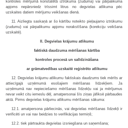
kontroles mērījumā konstatētā iztrūkuma (zuduma) vai pārpalikuma
apjoms nepārsniedz trīssimt litrus no degvielas atlikuma pēc
uzskaites datiem mērījumu veikšanas dienā.
11. Aizliegta saskaņā ar šo kārtību noteikto pieļaujamo iztrūkumu
(zudumu) vai pārpalikumu apjomu norakstīšana (korekciju veikšana
uzskaitē).
II. Degvielas krājumu atlikumu
faktiskā daudzuma mērīšanas kārtība
kontroles procesā un salīdzināšana
ar grāmatvedības uzskaitē reģistrēto atlikumu
12. Degvielas krājumu atlikumu faktiskais daudzums tiek mērīts ar
attiecīgajā uzņēmumā esošajiem mērīšanas līdzekļiem. Ja
uzņēmumā nav nepieciešamo mērīšanas līdzekļu vai ja mērījumus
nevar veikt citu iemeslu dēļ, amatpersonai šīs ziņas jāfiksē pārbaudes
aktā. Pirms degvielas krājumu atlikumu mērīšanas sākuma:
12.1. amatpersona pārliecinās, vai degvielas mērīšanas līdzekļi ir
verificēti un vai nav beidzies to verifikācijas termiņš;
12.2. tiek pārtraukta degvielas izsniegšana un saņemšana;