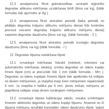
12.3. amatpersona fiksē grāmatvedības uzskaitē reģistrēto
degvielas atlikumu mērīšanas uzsākšanas brīdī (litros vai kg), (tālāk
formulās tiek apzīmēts ar
Ag
);
12.4. amatpersona fiksē atskaites periodā (laika periodā no
pēdējās degvielas krājumu atlikumu mērījumu dienas līdz kontroles
procesā veicamo degvielas krājumu atlikumu mērījumu dienai)
saņemto degvielas daudzumu (litros vai kg), (tālāk formulās -
S
);
12.5. amatpersona fiksē atskaites periodā izsniegto degvielas
daudzumu (litros vai kg) (tālāk formulās -
I
).
13. Degvielas tilpuma noteikšana tilpnē:
13.1. izmantojot mērīšanas līdzekli (mērlenti, mērstieni vai
automatizētu mērīšanas iekārtu), izmēra degvielas un ūdens kopējo
līmeni tilpnē (cm) ar precizitāti līdz 1 mm (tālāk formulās -
Mm
).
Degvielas un ūdens kopējais līmenis tilpnē tiek aprēķināts kā vidējais
no diviem mērījumiem, ja starpība starp šiem mērījumiem nepārsniedz
6 mm. Ja starpība ir lielāka par 6 mm, jāveic trešais mērījums un
jāaprēķina vidējais starp diviem tuvākajiem mērījumiem;
13.2. izmantojot tilpnes kalibrācijas tabulu, nosaka izmērītajam
līmenim atbilstošo degvielas un ūdens kopējo tilpumu. Atņemot no šī
tilpuma mērījumu rezultātā konstatēto ūdens daudzumu tilpnē, iegūst