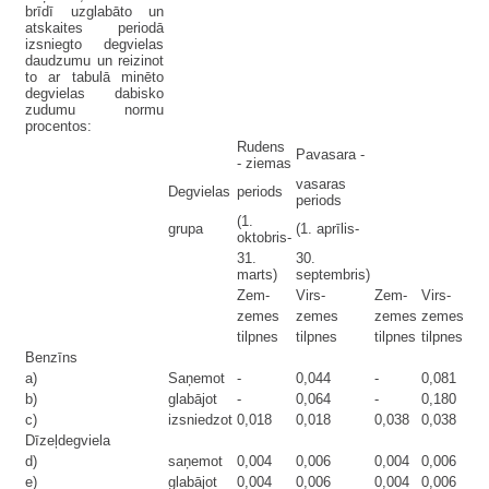
brīdī uzglabāto un
atskaites periodā
izsniegto degvielas
daudzumu un reizinot
to ar tabulā minēto
degvielas dabisko
zudumu normu
procentos:
Rudens
Pavasara -
- ziemas
vasaras
Degvielas
periods
periods
(1.
grupa
(1. aprīlis-
oktobris-
31.
30.
marts)
septembris)
Zem-
Virs-
Zem-
Virs-
zemes
zemes
zemes
zemes
tilpnes
tilpnes
tilpnes
tilpnes
Benzīns
a)
Saņemot
-
0,044
-
0,081
b)
glabājot
-
0,064
-
0,180
c)
izsniedzot
0,018
0,018
0,038
0,038
Dīzeļdegviela
d)
saņemot
0,004
0,006
0,004
0,006
e)
glabājot
0,004
0,006
0,004
0,006