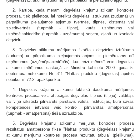
(degvielas) iztrūkuma (zuduma) un pārpalikuma pieļaujamo apjomu.
2. Kārtība, kādā mērāmi degvielas krājumu atlikumi kontroles
procesā, tiek pielietota, lai noteiktu degvielas iztrūkuma (zuduma) un
pārpalikuma pieļaujamos apjomus tvertnēs, tilpnēs, cisternās vai
spiedtvertnēs (turpmāk - tilpne), kurās uzņēmums vai
uzņēmējsabiedrība (turpmāk - uzņēmums) saņem, glabā un izsniedz
degvielu.
3. Degvielas atlikumu mērījumos fiksētais degvielas iztrūkuma
(zuduma) un pārpalikuma pieļaujamais apjoms ir piemērojams arī
uzņēmumos (uzņēmējsabiedrībās), kuri reizi mēnesī veic degvielas
atlikumu mērījumus saskaņā ar Ministru kabineta 2000. gada 5.
septembra noteikumu Nr. 311 "Naftas produktu (degvielas) aprites
noteikumi" 72.2. apakšpunktu.
4. Degvielas krājumu atlikumu faktiskā daudzuma mērījumus
kontroles procesā veic attiecīgās degvielas tilpnes (tilpņu) valdītājs
vai viņa rakstiski pilnvarots pārstāvis valsts institūcijas, kura savas
kompetences ietvaros veic kontroli, pilnvarotas amatpersonas
(turpmāk - amatpersona) tiešā uzraudzībā.
5. Degvielas krājumu atlikumu mērījumu kontroles procesā
rezultātus amatpersona fiksē "Naftas produktu (degvielas) krājumu
atlikumu mērījumu kontroles procesā rezultātu tabulā" (pielikumā),