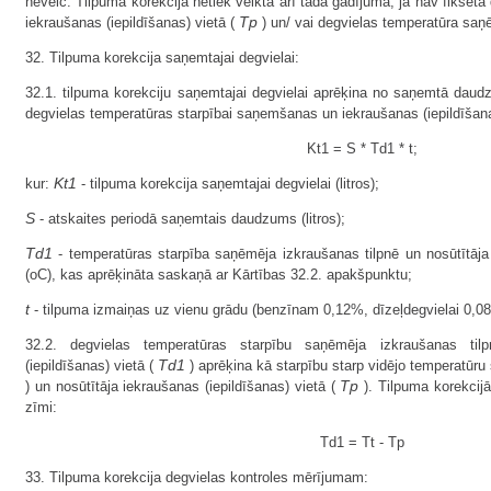
neveic. Tilpuma korekcija netiek veikta arī tādā gadījumā, ja nav fiksēta
Tp
iekraušanas (iepildīšanas) vietā (
) un/ vai degvielas temperatūra saņ
32. Tilpuma korekcija saņemtajai degvielai:
32.1. tilpuma korekciju saņemtajai degvielai aprēķina no saņemtā daudz
degvielas temperatūras starpībai saņemšanas un iekraušanas (iepildīšana
Kt1 = S * Td1 * t;
Kt1
kur:
- tilpuma korekcija saņemtajai degvielai (litros);
S
- atskaites periodā saņemtais daudzums (litros);
Td1
- temperatūras starpība saņēmēja izkraušanas tilpnē un nosūtītāja 
(oC), kas aprēķināta saskaņā ar Kārtības 32.2. apakšpunktu;
t
- tilpuma izmaiņas uz vienu grādu (benzīnam 0,12%, dīzeļdegvielai 0,0
32.2. degvielas temperatūras starpību saņēmēja izkraušanas til
Td1
(iepildīšanas) vietā (
) aprēķina kā starpību starp vidējo temperatūru
Tp
) un nosūtītāja iekraušanas (iepildīšanas) vietā (
). Tilpuma korekcij
zīmi:
Td1 = Tt - Tp
33. Tilpuma korekcija degvielas kontroles mērījumam: