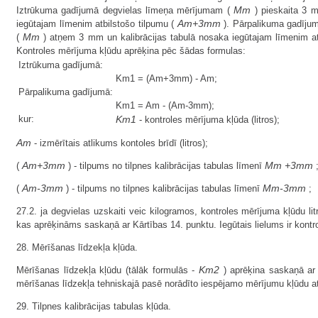
Mm
Iztrūkuma gadījumā degvielas līmeņa mērījumam (
) pieskaita 3 m
Am+3mm
iegūtajam līmenim atbilstošo tilpumu (
). Pārpalikuma gadīju
Mm
(
) atņem 3 mm un kalibrācijas tabulā nosaka iegūtajam līmenim at
Kontroles mērījuma kļūdu aprēķina pēc šādas formulas:
Iztrūkuma gadījumā:
Km1 = (Am+3mm) - Am;
Pārpalikuma gadījumā:
Km1 = Am - (Am-3mm);
kur:
Km1
- kontroles mērījuma kļūda (litros);
Am
- izmērītais atlikums kontoles brīdī (litros);
Am+3mm
Mm +3mm
(
) - tilpums no tilpnes kalibrācijas tabulas līmenī
Am-3mm
Mm-3mm
(
) - tilpums no tilpnes kalibrācijas tabulas līmenī
;
27.2. ja degvielas uzskaiti veic kilogramos, kontroles mērījuma kļūdu lit
kas aprēķināms saskaņā ar Kārtības 14. punktu. Iegūtais lielums ir kont
28. Mērīšanas līdzekļa kļūda.
Km2
Mērīšanas līdzekļa kļūdu (tālāk formulās -
) aprēķina saskaņā ar 
mērīšanas līdzekļa tehniskajā pasē norādīto iespējamo mērījumu kļūdu atb
29. Tilpnes kalibrācijas tabulas kļūda.