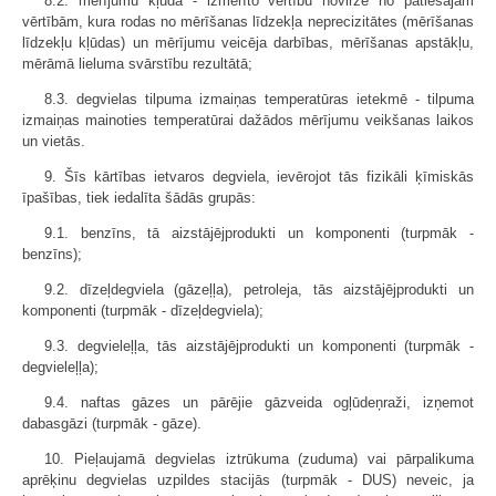
8.2. mērījumu kļūda - izmērīto vērtību novirze no patiesajām
vērtībām, kura rodas no mērīšanas līdzekļa neprecizitātes (mērīšanas
līdzekļu kļūdas) un mērījumu veicēja darbības, mērīšanas apstākļu,
mērāmā lieluma svārstību rezultātā;
8.3. degvielas tilpuma izmaiņas temperatūras ietekmē - tilpuma
izmaiņas mainoties temperatūrai dažādos mērījumu veikšanas laikos
un vietās.
9. Šīs kārtības ietvaros degviela, ievērojot tās fizikāli ķīmiskās
īpašības, tiek iedalīta šādās grupās:
9.1. benzīns, tā aizstājējprodukti un komponenti (turpmāk -
benzīns);
9.2. dīzeļdegviela (gāzeļļa), petroleja, tās aizstājējprodukti un
komponenti (turpmāk - dīzeļdegviela);
9.3. degvieleļļa, tās aizstājējprodukti un komponenti (turpmāk -
degvieleļļa);
9.4. naftas gāzes un pārējie gāzveida ogļūdeņraži, izņemot
dabasgāzi (turpmāk - gāze).
10. Pieļaujamā degvielas iztrūkuma (zuduma) vai pārpalikuma
aprēķinu degvielas uzpildes stacijās (turpmāk - DUS) neveic, ja