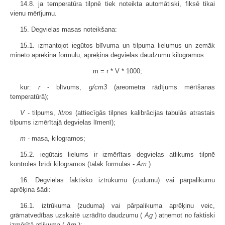
14.8. ja temperatūra tilpnē tiek noteikta automātiski, fiksē tikai
vienu mērījumu.
15. Degvielas masas noteikšana:
15.1. izmantojot iegūtos blīvuma un tilpuma lielumus un zemāk
minēto aprēķina formulu, aprēķina degvielas daudzumu kilogramos:
m = r * V * 1000;
kur:
r
- blīvums,
g/cm3
(areometra rādījums mērīšanas
temperatūrā);
V
- tilpums,
litros
(attiecīgās tilpnes kalibrācijas tabulās atrastais
tilpums izmērītajā degvielas līmenī);
m
- masa, kilogramos;
15.2. iegūtais lielums ir izmērītais degvielas atlikums tilpnē
kontroles brīdī kilogramos (tālāk formulās -
Am
).
16. Degvielas faktisko iztrūkumu (zudumu) vai pārpalikumu
aprēķina šādi:
16.1. iztrūkuma (zuduma) vai pārpalikuma aprēķinu veic,
grāmatvedības uzskaitē uzrādīto daudzumu (
Ag
) atņemot no faktiski
izmērītā atlikuma (
Am
):