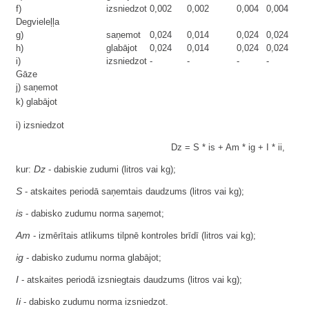
f)
izsniedzot
0,002
0,002
0,004
0,004
Degvieleļļa
g)
saņemot
0,024
0,014
0,024
0,024
h)
glabājot
0,024
0,014
0,024
0,024
i)
izsniedzot
-
-
-
-
Gāze
j) saņemot
k) glabājot
i) izsniedzot
Dz = S * is + Am * ig + I * ii,
Dz
kur:
- dabiskie zudumi (litros vai kg);
S
- atskaites periodā saņemtais daudzums (litros vai kg);
is
- dabisko zudumu norma saņemot;
Am
- izmērītais atlikums tilpnē kontroles brīdī (litros vai kg);
ig
- dabisko zudumu norma glabājot;
I
- atskaites periodā izsniegtais daudzums (litros vai kg);
Ii
- dabisko zudumu norma izsniedzot.