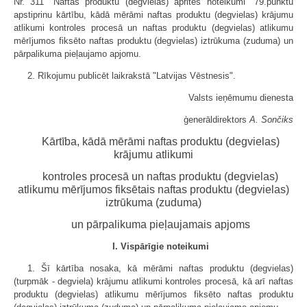
Nr. 311 "Naftas produktu (degvielas) aprites noteikumi" 79.punktu
apstiprinu kārtību, kādā mērāmi naftas produktu (degvielas) krājumu
atlikumi kontroles procesā un naftas produktu (degvielas) atlikumu
mērījumos fiksēto naftas produktu (degvielas) iztrūkuma (zuduma) un
pārpalikuma pieļaujamo apjomu.
2. Rīkojumu publicēt laikrakstā "Latvijas Vēstnesis".
Valsts ieņēmumu dienesta
ģenerāldirektors
A. Sončiks
Kārtība, kādā mērāmi naftas produktu (degvielas)
krājumu atlikumi
kontroles procesā un naftas produktu (degvielas)
atlikumu mērījumos fiksētais naftas produktu (degvielas)
iztrūkuma (zuduma)
un pārpalikuma pieļaujamais apjoms
I. Vispārīgie noteikumi
1. Šī kārtība nosaka, kā mērāmi naftas produktu (degvielas)
(turpmāk - degviela) krājumu atlikumi kontroles procesā, kā arī naftas
produktu (degvielas) atlikumu mērījumos fiksēto naftas produktu