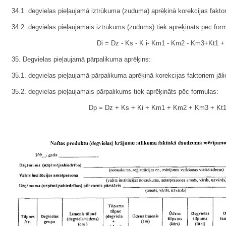
34.1. degvielas pieļaujamā iztrūkuma (zuduma) aprēķinā korekcijas faktori
34.2. degvielas pieļaujamais iztrūkums (zudums) tiek aprēķināts pēc for
Di = Dz - Ks - K i- Km1 - Km2 - Km3+Kt1 +
35. Degvielas pieļaujamā pārpalikuma aprēķins:
35.1. degvielas pieļaujamā pārpalikuma aprēķinā korekcijas faktoriem jāli
35.2. degvielas pieļaujamais pārpalikums tiek aprēķināts pēc formulas:
Dp = Dz + Ks + Ki + Km1 + Km2 + Km3 + Kt1