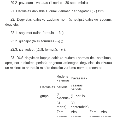
20.2. pavasara - vasaras (1.aprīlis - 30.septembris).
21. Degvielas dabiskie zudumi vienmēr ir ar negatīvu ( - ) zīmi.
22. Degvielas dabisko zudumu normās ietilpst dabiskie zudumi,
degvielu:
22.1. saņemot (tālāk formulās -
is
);
22.2. glabājot (tālāk formulās -
ig
);
22.3. izsniedzot (tālāk formulās -
ii
).
23. DUS degvielas kopējo dabisko zudumu normas tiek noteiktas,
aprēķinot atskaites periodā saņemto attiecīgās degvielas daudzumu
un reizinot to ar tabulā minēto dabisko zudumu normu procentos:
Rudens
Pavasara -
- ziemas
vasaras
Degvielas
periods
periods
(1.
grupa
(1. aprīlis-
oktobris-
31.
30.
marts)
septembris)
Zem-
Virs-
Zem-
Virs-
zemes
zemes
zemes
zemes