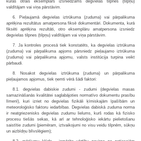
kuras otrais eksemplārs izsniedzams degvielas tilpnes (tilpņu)
valdītājam vai viņa pārstāvim.
6. Pieļaujamā degvielas iztrūkuma (zuduma) vai pārpalikuma
aprēķina rezultātus amatpersona fiksē dokumentāri. Dokumenta, kurā
fiksēti aprēķina rezultāti, otro eksemplāru amatpersona izsniedz
degvielas tilpnes (tilpņu) valdītājam vai viņa pārstāvim.
7. Ja kontroles procesā tiek konstatēts, ka degvielas iztrūkuma
(zuduma) vai pārpalikuma apjoms pārsniedz pieļaujamo iztrūkuma
(zuduma) vai pārpalikuma apjomu, valsts institūcija turpina veikt
pārbaudi.
8. Nosakot degvielas iztrūkuma (zuduma) un pārpalikuma
pieļaujamos apjomus, tiek ņemti vērā šādi faktori:
8.1. degvielas dabiskie zudumi - zudumi (degvielas masas
samazināšanās kvalitātei saglabājoties normatīvo dokumentu prasību
līmenī), kuri izriet no degvielas fizikāli ķīmiskajām īpašībām un
meteoroloģisko faktoru iedarbības. Degvielas dabiskā zuduma norma
ir neatgriezenisks degvielas zudumu lielums, kurš rodas kā fizisko
procesu tiešās sekas, kā arī ar tehnoloģisko iekārtu pielietošanu
saistītie zudumi (piemēram, iztvaikojumi no visu veidu tilpnēm, sūkņu
un aizbīdņu blīvslēgiem);