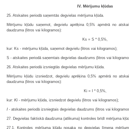
IV. Mērījumu kļūdas
25. Atskaites periodā saņemtās degvielas mērījuma kļūda.
Mērījumu kļūdu saņemot, degvielu aprēķina 0,5% apmērā no atskai
daudzuma (litros vai kilogramos):
Ks = S * 0,5%,
kur: Ks - mērījumu kļūda, saņemot degvielu (litros vai kilogramos);
S - atskaites periodā saņemtais degvielas daudzums (litros vai kilogramo
26. Atskaites periodā izsniegtās degvielas mērījumu kļūda.
Mērījumu kļūdu izsniedzot, degvielu aprēķina 0,5% apmērā no atskait
daudzuma (litros vai kilogramos):
Ki = I * 0,5%,
Ki
kur:
- mērījumu kļūda, izsniedzot degvielu (litros vai kilogramos);
I
- atskaites periodā izsniegtais degvielas daudzums (litros vai kilogramos
27. Degvielas faktiskā daudzuma (atlikuma) kontroles brīdī mērījuma kļū
27.1. Kontroles mērījuma kļūdu nosaka no degvielas līmeņa mērīju