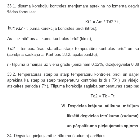
33.1. tilpuma korekciju kontroles mērījumam aprēķina no izmērītā degvie
šādas formulas:
Kt2 = Am * Td2 * t,
kur:
Kt2
- tilpuma korekcija kontroles brīdī (litros);
Am
- izmērītais atlikums kontroles brīdī (litros);
Td2
- temperatūras starpība starp temperatūru kontroles brīdī un sa
(aprēķina saskaņā ar Kārtības 33.2. apakšpunktu);
t
- tilpuma izmaiņas uz vienu grādu (benzīnam 0,12%, dīzeļdegvielai 0,0
33.2. temperatūras starpību starp temperatūru kontroles brīdī un saņē
Tk
aprēķina kā starpību starp temperatūru kontroles brīdī (
) un vidējo
Tt
atskaites periodā (
). Tilpuma korekcijā saglabā temperatūras starpība
Td2 = Tk - Tt
VI. Degvielas krājumu atlikumu mērīju
fiksētā degvielas iztrūkuma (zuduma)
un pārpalikuma pieļaujamais apjoms
34. Degvielas pieļaujamā iztrūkuma (zuduma) aprēķins: