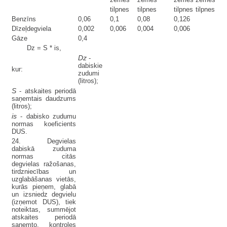
tilpnes
tilpnes
tilpnes
tilpnes
Benzīns
0,06
0,1
0,08
0,126
Dīzeļdegviela
0,002
0,006
0,004
0,006
Gāze
0,4
Dz = S * is,
Dz
-
dabiskie
kur:
zudumi
(litros);
S
- atskaites periodā
saņemtais daudzums
(litros);
is
- dabisko zudumu
normas koeficients
DUS.
24. Degvielas
dabiskā zuduma
normas citās
degvielas ražošanas,
tirdzniecības un
uzglabāšanas vietās,
kurās pieņem, glabā
un izsniedz degvielu
(izņemot DUS), tiek
noteiktas, summējot
atskaites periodā
saņemto, kontroles