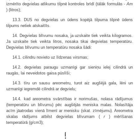
izmērīto degvielas atlikumu tilpnē kontroles brīdī (tālāk formulās -
Am
) (litros);
13.3. DUS no degvielas un ūdens kopējā tilpuma tilpnē ūdens
tilpums netiek atskaitīts.
14. Degvielas blīvumu nosaka, ja uzskaite tiek veikta kilogramos.
Ja uzskaite tiek veikta litros, nosaka tikai degvielas temperatūru.
Degvielas blīvumu un temperatūru nosaka šādi:
14.1. cilindru novieto uz līdzenas virsmas;
14.2. degvielas paraugu uzmanīgi gar sieniņu ielej cilindrā un
raugās, lai neveidotos gaisa pūslīši;
14.3. tīru un sausu areometru, turot aiz augšējā gala, lēni un
uzmanīgi iegremdē cilindrā ar degvielu;
14.4. kad areometra svārstības ir norimušas, nolasa rādījumus
(temperatūru un blīvumu) pēc augšējās meniska malas. Nolasītāja
acīm jāatrodas vienā līmenī ar menisku (skat. zīmējumu). Areometra
skalas rādījums atbilst degvielas blīvumam (
r
) mērīšanas
temperatūrā (g/cm3);