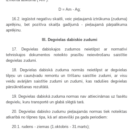
D = Am - Ag;
16.2. iegūstot negatīvu skaitli, veic pieļaujamā iztrūkuma (zuduma)
aprēķinu, bet pozitīva skaitļa gadījumā - pieļaujamā pārpalikuma
aprēķinu.
III. Degvielas dabiskie zudumi
17. Degvielas dabiskajos zudumos neietilpst ar normatīvi
tehniskajos dokumentos noteikto prasību neievērošanu saistītie
degvielas zudumi.
18. Degvielas dabiskā zuduma normās neietilpst ar degvielas
tilpņu un cauruļvadu remontu un tīrīšanu saistītie zudumi, ar visu
veidu avārijām saistītie zudumi un zudumi, kas radušies degvielas
pārsūknēšanas rezultātā.
19. Degvielas dabiskā zuduma normas nav attiecināmas uz fasētu
degvielu, kuru transportē un glabā slēgtā tarā.
20. Degvielas dabisko zudumu pieļaujamās normas tiek noteiktas
atkarībā no tilpnes tipa, kā arī atsevišķi pa gada periodiem:
20.1. rudens - ziemas (1.oktobris - 31.marts);