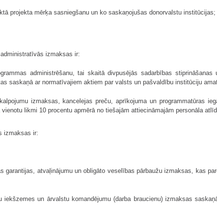
iktā projekta mērķa sasniegšanu un ko saskaņojušas donorvalstu institūcijas;
administratīvās izmaksas ir:
programmas administrēšanu, tai skaitā divpusējās sadarbības stiprināšanas
as saskaņā ar normatīvajiem aktiem par valsts un pašvaldību institūciju amat
kalpojumu izmaksas, kancelejas preču, aprīkojuma un programmatūras ieg
 vienotu likmi 10 procentu apmērā no tiešajām attiecināmajām personāla atl
s izmaksas ir:
s garantijas, atvaļinājumu un obligāto veselības pārbaužu izmaksas, kas par
rsonu iekšzemes un ārvalstu komandējumu (darba braucienu) izmaksas saskaņ