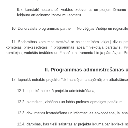
9.7. konstatē neatbilstoši veiktos izdevumus un pieņem lēmumu 
iekļauto attiecināmo izdevumu apmēru.
10. Donorvalsts programmas partneri ir Norvēģijas Vietējo un reģionā
11. Sadarbības komitejas sastāvā ar balsstiesībām iekļauj divus pr
komitejas priekšsēdētājs ir programmas apsaimniekotāja pārstāvis. 
komitejas, vadošās iestādes un Finanšu instrumenta biroja pārstāvjus. 
II. Programmas administrēšanas u
12. Iepriekš noteikto projektu līdzfinansējuma saņēmējiem atbalstāmas
12.1. iepriekš noteiktā projekta administrēšana;
12.2. pieredzes, zināšanu un labās prakses apmaiņas pasākumi;
12.3. dokumentu izstrādāšana un informācijas apkopošana, lai anal
12.4. darbības, kas tieši saistītas ar projekta līgumā par iepriekš n