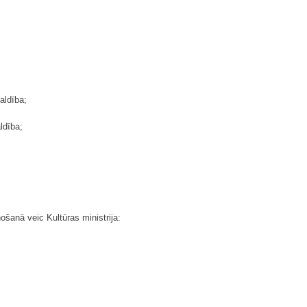
aldība;
ldība;
anā veic Kultūras ministrija: