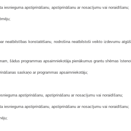
kta iesnieguma apstiprināšanu, apstiprināšanu ar nosacījumu vai noraidīšanu;
ņēmēju;
ar neatbilstības konstatēšanu, nodrošina neatbilstoši veikto izdevumu atgū
gumam, šādus programmas apsaimniekotāja pienākumus grantu shēmas īstenoš
iprināšanas saskaņo ar programmas apsaimniekotāju;
iesnieguma apstiprināšanu, apstiprināšanu ar nosacījumu vai noraidīšanu;
kta iesnieguma apstiprināšanu, apstiprināšanu ar nosacījumu vai noraidīšanu;
mēju;