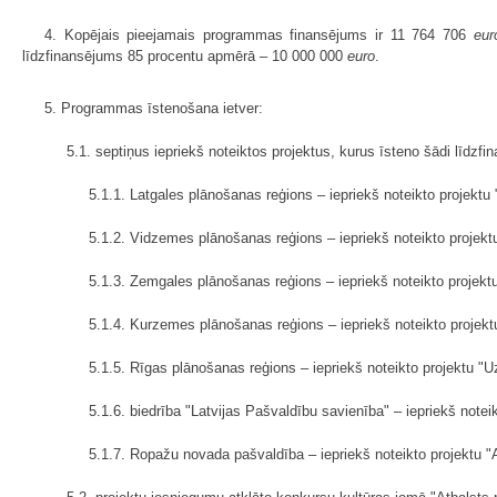
4. Kopējais pieejamais programmas finansējums ir 11 764 706
eur
līdzfinansējums 85 procentu apmērā – 10 000 000
euro
.
5. Programmas īstenošana ietver:
5.1. septiņus iepriekš noteiktos projektus, kurus īsteno šādi līdzf
5.1.1. Latgales plānošanas reģions – iepriekš noteikto projek
5.1.2. Vidzemes plānošanas reģions – iepriekš noteikto proje
5.1.3. Zemgales plānošanas reģions – iepriekš noteikto proje
5.1.4. Kurzemes plānošanas reģions – iepriekš noteikto proje
5.1.5. Rīgas plānošanas reģions – iepriekš noteikto projektu 
5.1.6. biedrība "Latvijas Pašvaldību savienība" – iepriekš note
5.1.7. Ropažu novada pašvaldība – iepriekš noteikto projektu "A