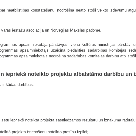
par neatbilstības konstatēšanu, nodrošina neatbilstoši veikto izdevumu at
lo varas iestāžu asociācija un Norvēģijas Mākslas padome.
ogrammas apsaimniekotāja pārstāvjus, vienu Kultūras ministrijas pārstāvi 
Programmas apsaimniekotājs uzaicina piedalīties sadarbības komitejas sē
Programmas apsaimniekotājs nodrošina sadarbības komitejas darbību atbilstoš
n iepriekš noteikto projektu atbalstāmo darbību un 
 ir šādas darbības:
izētu iepriekš noteiktā projekta sasniedzamos rezultātu un iznākuma rādītāju
oteiktā projekta īstenošanu noteikto prasību izpildi;