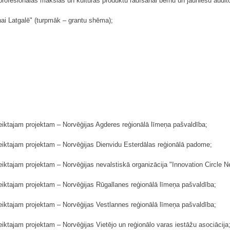
rofesionālās mākslas un kultūras produktu radīšanai bērnu un jauniešu auditor
nai Latgalē" (turpmāk – grantu shēma);
eiktajam projektam – Norvēģijas Agderes reģionālā līmeņa pašvaldība;
eiktajam projektam – Norvēģijas Dienvidu Esterdālas reģionālā padome;
iktajam projektam – Norvēģijas nevalstiskā organizācija "Innovation Circle N
eiktajam projektam – Norvēģijas Rūgallanes reģionālā līmeņa pašvaldība;
eiktajam projektam – Norvēģijas Vestlannes reģionālā līmeņa pašvaldība;
iktajam projektam – Norvēģijas Vietējo un reģionālo varas iestāžu asociācija