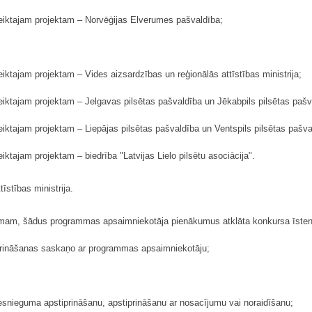
teiktajam projektam – Norvēģijas Elverumes pašvaldība;
iktajam projektam – Vides aizsardzības un reģionālās attīstības ministrija;
eiktajam projektam – Jelgavas pilsētas pašvaldība un Jēkabpils pilsētas pašv
iktajam projektam – Liepājas pilsētas pašvaldība un Ventspils pilsētas pašva
ktajam projektam – biedrība "Latvijas Lielo pilsētu asociācija".
īstības ministrija.
umam, šādus programmas apsaimniekotāja pienākumus atklāta konkursa īstenoš
iprināšanas saskaņo ar programmas apsaimniekotāju;
iesnieguma apstiprināšanu, apstiprināšanu ar nosacījumu vai noraidīšanu;