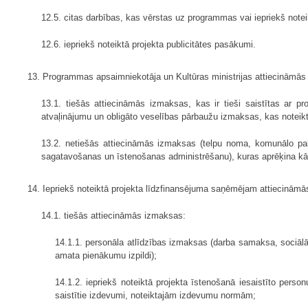
12.5. citas darbības, kas vērstas uz programmas vai iepriekš note
12.6. iepriekš noteiktā projekta publicitātes pasākumi.
13. Programmas apsaimniekotāja un Kultūras ministrijas attiecināmās 
13.1. tiešās attiecināmās izmaksas, kas ir tieši saistītas ar 
atvaļinājumu un obligāto veselības pārbaužu izmaksas, kas noteikt
13.2. netiešās attiecināmās izmaksas (telpu noma, komunālo pa
sagatavošanas un īstenošanas administrēšanu), kuras aprēķina kā
14. Iepriekš noteiktā projekta līdzfinansējuma saņēmējam attiecināmā
14.1. tiešās attiecināmās izmaksas:
14.1.1. personāla atlīdzības izmaksas (darba samaksa, sociālā
amata pienākumu izpildi);
14.1.2. iepriekš noteiktā projekta īstenošanā iesaistīto pe
saistītie izdevumi, noteiktajām izdevumu normām;