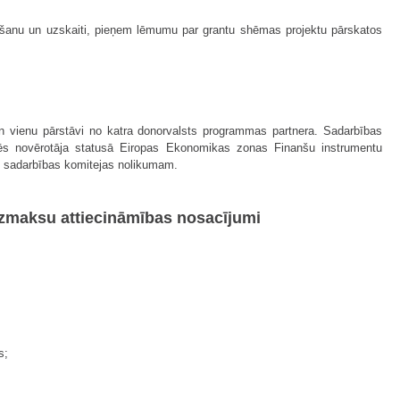
gūšanu un uzskaiti, pieņem lēmumu par grantu shēmas projektu pārskatos
un vienu pārstāvi no katra donorvalsts programmas partnera. Sadarbības
dēs novērotāja statusā Eiropas Ekonomikas zonas Finanšu instrumentu
i sadarbības komitejas nolikumam.
izmaksu attiecināmības nosacījumi
s;