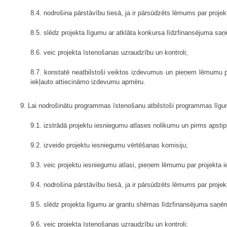
8.4. nodrošina pārstāvību tiesā, ja ir pārsūdzēts lēmums par proje
8.5. slēdz projekta līgumu ar atklāta konkursa līdzfinansējuma sa
8.6. veic projekta īstenošanas uzraudzību un kontroli;
8.7. konstatē neatbilstoši veiktos izdevumus un pieņem lēmumu p
iekļauto attiecināmo izdevumu apmēru.
9. Lai nodrošinātu programmas īstenošanu atbilstoši programmas lī
9.1. izstrādā projektu iesniegumu atlases nolikumu un pirms apst
9.2. izveido projektu iesniegumu vērtēšanas komisiju;
9.3. veic projektu iesniegumu atlasi, pieņem lēmumu par projekta 
9.4. nodrošina pārstāvību tiesā, ja ir pārsūdzēts lēmums par proje
9.5. slēdz projekta līgumu ar grantu shēmas līdzfinansējuma saņē
9.6. veic projekta īstenošanas uzraudzību un kontroli;