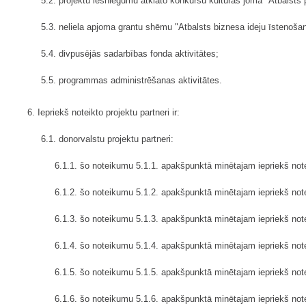
5.2. projektu iesniegumu atklāto konkursu kultūras jomā "Atbalsts p
5.3. neliela apjoma grantu shēmu "Atbalsts biznesa ideju īstenoša
5.4. divpusējās sadarbības fonda aktivitātes;
5.5. programmas administrēšanas aktivitātes.
6. Iepriekš noteikto projektu partneri ir:
6.1. donorvalstu projektu partneri:
6.1.1. šo noteikumu 5.1.1. apakšpunktā minētajam iepriekš not
6.1.2. šo noteikumu 5.1.2. apakšpunktā minētajam iepriekš not
6.1.3. šo noteikumu 5.1.3. apakšpunktā minētajam iepriekš note
6.1.4. šo noteikumu 5.1.4. apakšpunktā minētajam iepriekš not
6.1.5. šo noteikumu 5.1.5. apakšpunktā minētajam iepriekš not
6.1.6. šo noteikumu 5.1.6. apakšpunktā minētajam iepriekš note