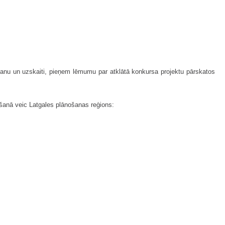
šanu un uzskaiti, pieņem lēmumu par atklātā konkursa projektu pārskatos
anā veic Latgales plānošanas reģions: