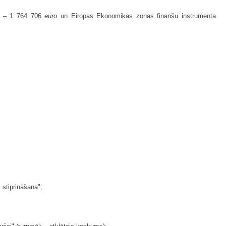
rā – 1 764 706
euro
un Eiropas Ekonomikas zonas finanšu instrumenta
 stiprināšana";