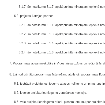
6.1.7. šo noteikumu 5.1.7. apakšpunktā minētajam iepriekš no
6.2. projektu Latvijas partneri:
6.2.1. šo noteikumu 5.1.1. apakšpunktā minētajam iepriekš note
6.2.2. šo noteikumu 5.1.3. apakšpunktā minētajam iepriekš not
6.2.3. šo noteikumu 5.1.4. apakšpunktā minētajam iepriekš note
6.2.4. šo noteikumu 5.1.6. apakšpunktā minētajam iepriekš notei
7. Programmas apsaimniekotājs ir Vides aizsardzības un reģionālās att
8. Lai nodrošinātu programmas īstenošanu atbilstoši programmas līg
8.1. izstrādā projektu iesniegumu atlases nolikumu un pirms apst
8.2. izveido projektu iesniegumu vērtēšanas komisiju;
8.3. veic projektu iesniegumu atlasi, pieņem lēmumu par projekta 