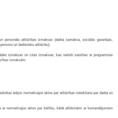
 un personāla atlīdzības izmaksas (darba samaksa, sociālās garantijas,
personu un darbinieku atlīdzību);
ādes izmaksas un citas izmaksas, kas netieši saistītas ar programmas
īdzības izmaksām.
edzētas ārējos normatīvajos aktos par atlīdzības noteikšanu par darba un
ā ar normatīvajos aktos par kārtību, kādā atlīdzināmi ar komandējumiem