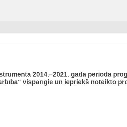
trumenta 2014.–2021. gada perioda prog
rbība" vispārīgie un iepriekš noteikto pr