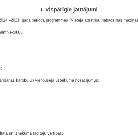
I. Vispārīgie jautājumi
014.–2021. gada perioda programmas "Vietējā attīstība, nabadzības mazināš
aimniekotāju;
s;
zdarīšanas kārtību un vienpusēja uzteikuma nosacījumus;
ltāta un iznākuma rādītāju vērtības.