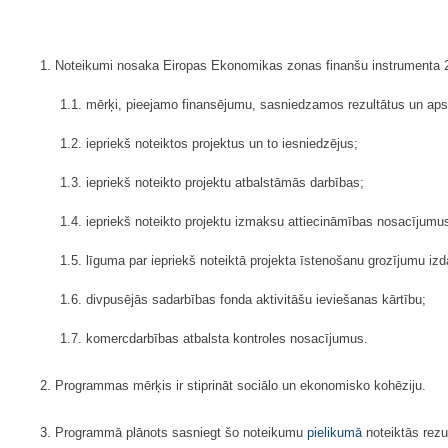
1. Noteikumi nosaka Eiropas Ekonomikas zonas finanšu instrumenta 2
1.1. mērķi, pieejamo finansējumu, sasniedzamos rezultātus un aps
1.2. iepriekš noteiktos projektus un to iesniedzējus;
1.3. iepriekš noteikto projektu atbalstāmās darbības;
1.4. iepriekš noteikto projektu izmaksu attiecināmības nosacījumu
1.5. līguma par iepriekš noteiktā projekta īstenošanu grozījumu i
1.6. divpusējās sadarbības fonda aktivitāšu ieviešanas kārtību;
1.7. komercdarbības atbalsta kontroles nosacījumus.
2. Programmas mērķis ir stiprināt sociālo un ekonomisko kohēziju.
3. Programmā plānots sasniegt šo noteikumu
pielikumā
noteiktās rezu