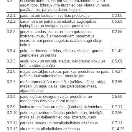
3.2.
Nodevas likme dienā par vienu tirdzniecības vietu
gadatirgos, izbraukuma tirdzniecības vietās un masu
pasākumos, pa vienu dienu, tirgojot:
3.2.1.
pašu ražoto lauksaimniecības produkciju
€ 2.85
3.2.2.
izmantošanai pārtikā paredzētos augkopības,
€ 5.69
lopkopības un svaigus zvejas produktus
3.2.3.
grieztos ziedus, zarus, no tiem gatavotus
€ 2.85
izstrādājumus, Ziemassvētkiem paredzētus
nocirstus vai podos augošus dažādu sugu skuju
kokus
3.2.4.
puķu un dārzeņu stādus, dēstus, sīpolus, gumus,
€ 1.42
ziemcietes un sēklas
3.2.5.
augļu koku un ogulāju stādus, dekoratīvo koku un
€ 5.69
krūmu stādmateriālu
3.2.6.
mājas apstākļos ražotus pārtikas produktus no pašu
€ 4.27
ražotās lauksaimniecības produkcijas
3.2.7.
mežu reproduktīvo materiālu (sēklas, sējeņi, stādi,
€ 2.85
mežeņi un augu daļas, kas paredzētās meža
atjaunošanai)
3.2.8.
pašu iegūtus svaigus zvejas produktus un
€ 5.69
medījamos dzīvniekus vai to gaļu
3.2.9.
lauksaimniecības un mājas (istabas) dzīvniekus
€ 7.11
3.2.10.
pašu izgatavotus mākslas priekšmetus, lietišķās
€ 2.85
mākslas un daiļamatniecības izstrādājumus
3.2.11.
pārtikas preces un bezalkoholiskos dzērienus
€ 7.11
3.2.12.
alu un citus alkoholiskos dzērienus
€ 14.23