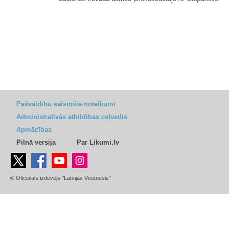
Pašvaldību saistošie noteikumi
Administratīvās atbildības ceļvedis
Apmācības
Pilnā versija
Par Likumi.lv
© Oficiālais izdevējs "Latvijas Vēstnesis"