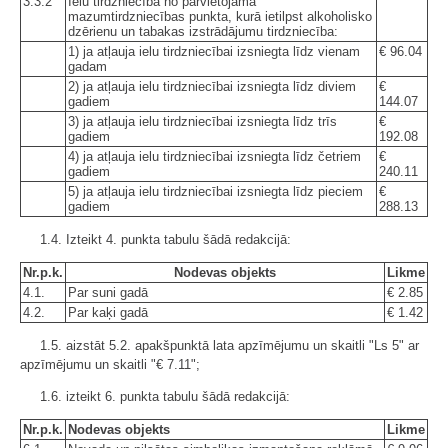
3.3.2
Ielu tirdzniecība no pārvietojamā
mazumtirdzniecības punkta, kurā ietilpst alkoholisko
dzērienu un tabakas izstrādājumu tirdzniecība:
1) ja atļauja ielu tirdzniecībai izsniegta līdz vienam
€ 96.04
gadam
2) ja atļauja ielu tirdzniecībai izsniegta līdz diviem
€
gadiem
144.07
3) ja atļauja ielu tirdzniecībai izsniegta līdz trīs
€
gadiem
192.08
4) ja atļauja ielu tirdzniecībai izsniegta līdz četriem
€
gadiem
240.11
5) ja atļauja ielu tirdzniecībai izsniegta līdz pieciem
€
gadiem
288.13
1.4. Izteikt 4. punkta tabulu šādā redakcijā:
Nr.p.k.
Nodevas objekts
Likme
4.1.
Par suni gadā
€ 2.85
4.2.
Par kaķi gadā
€ 1.42
1.5. aizstāt 5.2. apakšpunktā lata apzīmējumu un skaitli "Ls 5" ar
apzīmējumu un skaitli "€ 7.11";
1.6. izteikt 6. punkta tabulu šādā redakcijā:
Nr.p.k.
Nodevas objekts
Likme