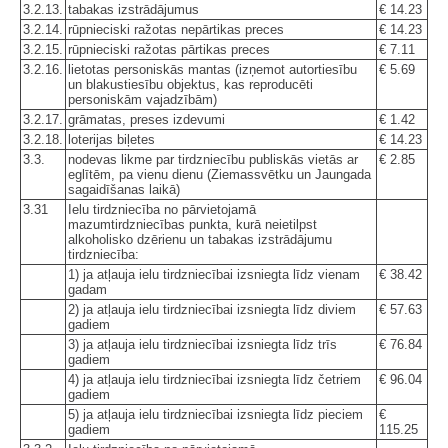
3.2.13.
tabakas izstrādājumus
€ 14.23
3.2.14.
rūpnieciski ražotas nepārtikas preces
€ 14.23
3.2.15.
rūpnieciski ražotas pārtikas preces
€ 7.11
3.2.16.
lietotas personiskās mantas (izņemot autortiesību
€ 5.69
un blakustiesību objektus, kas reproducēti
personiskām vajadzībām)
3.2.17.
grāmatas, preses izdevumi
€ 1.42
3.2.18.
loterijas biļetes
€ 14.23
3.3.
nodevas likme par tirdzniecību publiskās vietās ar
€ 2.85
eglītēm, pa vienu dienu (Ziemassvētku un Jaungada
sagaidīšanas laikā)
3.31
Ielu tirdzniecība no pārvietojamā
mazumtirdzniecības punkta, kurā neietilpst
alkoholisko dzērienu un tabakas izstrādājumu
tirdzniecība:
1) ja atļauja ielu tirdzniecībai izsniegta līdz vienam
€ 38.42
gadam
2) ja atļauja ielu tirdzniecībai izsniegta līdz diviem
€ 57.63
gadiem
3) ja atļauja ielu tirdzniecībai izsniegta līdz trīs
€ 76.84
gadiem
4) ja atļauja ielu tirdzniecībai izsniegta līdz četriem
€ 96.04
gadiem
5) ja atļauja ielu tirdzniecībai izsniegta līdz pieciem
€
gadiem
115.25