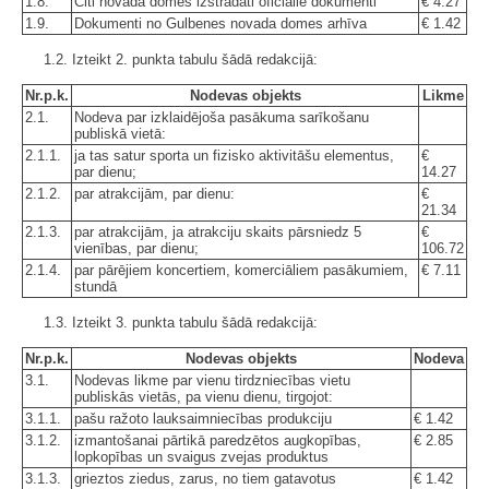
1.8.
Citi novada domes izstrādāti oficiālie dokumenti
€ 4.27
1.9.
Dokumenti no Gulbenes novada domes arhīva
€ 1.42
1.2. Izteikt 2. punkta tabulu šādā redakcijā:
Nr.p.k.
Nodevas objekts
Likme
2.1.
Nodeva par izklaidējoša pasākuma sarīkošanu
publiskā vietā:
2.1.1.
ja tas satur sporta un fizisko aktivitāšu elementus,
€
par dienu;
14.27
2.1.2.
par atrakcijām, par dienu:
€
21.34
2.1.3.
par atrakcijām, ja atrakciju skaits pārsniedz 5
€
vienības, par dienu;
106.72
2.1.4.
par pārējiem koncertiem, komerciāliem pasākumiem,
€ 7.11
stundā
1.3. Izteikt 3. punkta tabulu šādā redakcijā:
Nr.p.k.
Nodevas objekts
Nodeva
3.1.
Nodevas likme par vienu tirdzniecības vietu
publiskās vietās, pa vienu dienu, tirgojot:
3.1.1.
pašu ražoto lauksaimniecības produkciju
€ 1.42
3.1.2.
izmantošanai pārtikā paredzētos augkopības,
€ 2.85
lopkopības un svaigus zvejas produktus
3.1.3.
grieztos ziedus, zarus, no tiem gatavotus
€ 1.42