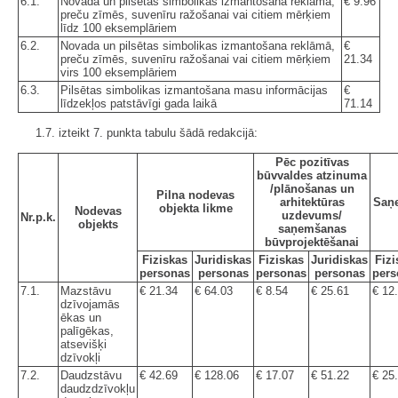
6.1.
Novada un pilsētas simbolikas izmantošana reklāmā,
€ 9.96
preču zīmēs, suvenīru ražošanai vai citiem mērķiem
līdz 100 eksemplāriem
6.2.
Novada un pilsētas simbolikas izmantošana reklāmā,
€
preču zīmēs, suvenīru ražošanai vai citiem mērķiem
21.34
virs 100 eksemplāriem
6.3.
Pilsētas simbolikas izmantošana masu informācijas
€
līdzekļos patstāvīgi gada laikā
71.14
1.7. izteikt 7. punkta tabulu šādā redakcijā:
Pēc pozitīvas
būvvaldes atzinuma
/plānošanas un
Pilna nodevas
arhitektūras
Saņe
objekta likme
Nodevas
uzdevums/
Nr.p.k.
objekts
saņemšanas
būvprojektēšanai
Fiziskas
Juridiskas
Fiziskas
Juridiskas
Fizi
personas
personas
personas
personas
pers
7.1.
Mazstāvu
€ 21.34
€ 64.03
€ 8.54
€ 25.61
€ 12
dzīvojamās
ēkas un
palīgēkas,
atsevišķi
dzīvokļi
7.2.
Daudzstāvu
€ 42.69
€ 128.06
€ 17.07
€ 51.22
€ 25
daudzdzīvokļu