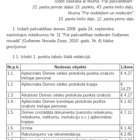
Izdoti saskaņā ar likuma "Par pašvaldībām"
21. panta pirmās daļas 15. punktu, 43. panta trešo daļu,
likuma "Par nodokļiem un nodevām"
10. panta trešo daļu, 12. panta pirmo daļu
1. Izdarīt pašvaldības domes 2009. gada 24. septembra
saistošajos noteikumos Nr. 11 "Par pašvaldības nodevām Gulbenes
novadā" (Gulbenes Novada Ziņas, 2010. gads, Nr. 4) šādus
grozījumus:
1.1. Izteikt 1. punkta tabulu šādā redakcijā:
Nr.p.k.
Nodevas objekts
Likme
1.1.
Apliecināts Domes sēdes protokola punkta izraksts
€ 4,27
trešajai personai
1.2.
Apliecināta Domes sēdes protokola kopija
€
14,23
1.3.
Atkārtots Domes sēdes protokola punkta izraksts
€ 4.27
1.4.
Apliecināts Domes komitejas protokola punkta
€ 1.42
izraksts trešajai personai
1.5.
Domes izstrādāta dokumenta (saistošo noteikumu,
€ 7.11
noteikumu, nolikumu, instrukciju u.c.) apliecinātas
kopijas
1.6.
Izziņa
€ 1.42
1.7.
Raksturojums vai rekomendācija
€ 2.85