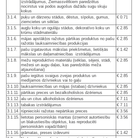
izstrādājumus, Ziemassvētkiem paredzētus
nocirstus vai podos augošus dažādu sugu skuju
kokus
3.1.4.
puķu un dārzeņu stādus, dēstus, sīpolus, gumus,
€ 0.71
ziemcietes un sēklas
3.1.5.
augļu koku un ogulāju stādus, dekoratīvo koku un
€ 2.85
krūmu stādmateriālu
3.1.6.
mājas apstākļos ražotus pārtikas produktus no pašu
€ 2.85
ražotās lauksaimniecības produkcijas
3.1.7.
pašu izgatavotus mākslas priekšmetus, lietišķās
€ 1.42
mākslas un daiļamatniecības izstrādājumus
3.1.8.
mežu reproduktīvo materiālu (sēklas, sējeņi, stādi,
€ 2.85
mežeņi un augu daļas, kas paredzētās meža
atjaunošanai)
3.1.9.
pašu iegūtus svaigus zvejas produktus un
€ 2.85
medījamos dzīvniekus vai to gaļu
3.1.10.
lauksaimniecības un mājas (istabas) dzīvniekus
€ 2.85
3.1.11.
pārtikas preces un bezalkoholiskos dzērienus
€ 2.85
3.1.12.
alu un citus alkoholiskos dzērienus
€ 7.11
3.1.13.
tabakas izstrādājumus
€ 7.11
3.1.14.
rūpnieciski ražotas nepārtikas preces
€ 3.56
3.1.15.
lietotas personiskās mantas (izņemot autortiesību
€ 3.56
un blakustiesību objektus, kas reproducēti
personiskām vajadzībām)
3.1.16.
grāmatas, preses izdevumi
€ 1.42