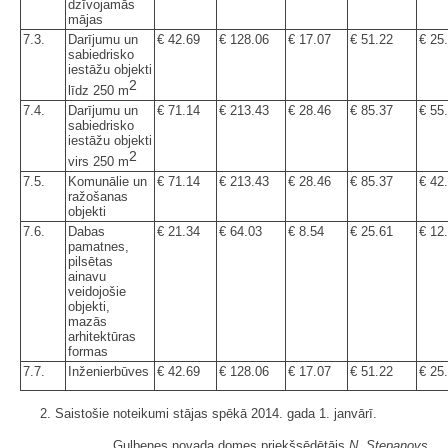
dzīvojamās
mājas
7.3.
Darījumu un
€ 42.69
€ 128.06
€ 17.07
€ 51.22
€ 25
sabiedrisko
iestāžu objekti
2
līdz 250 m
7.4.
Darījumu un
€ 71.14
€ 213.43
€ 28.46
€ 85.37
€ 55
sabiedrisko
iestāžu objekti
2
virs 250 m
7.5.
Komunālie un
€ 71.14
€ 213.43
€ 28.46
€ 85.37
€ 42
ražošanas
objekti
7.6.
Dabas
€ 21.34
€ 64.03
€ 8.54
€ 25.61
€ 12
pamatnes,
pilsētas
ainavu
veidojošie
objekti,
mazās
arhitektūras
formas
7.7.
Inženierbūves
€ 42.69
€ 128.06
€ 17.07
€ 51.22
€ 25
2. Saistošie noteikumi stājas spēkā 2014. gada 1. janvārī.
Gulbenes novada domes priekšsēdētājs
N. Stepanovs