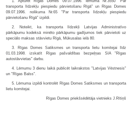
1. Apturēt Rīgas Domes 09.07.1996. lēmuma Nr.3550 "Par
transporta līdzekļu piespiedu pārvietošanu Rīgā" un Rīgas Domes
09.07.1996. nolikuma Nr.65 "Par transporta līdzekļu piespiedu
pārvietošanu Rīgā" izpildi.
2. Noteikt, ka transporta līdzekļi Latvijas Administratīvo
pārkāpumu kodeksā minēto pārkāpumu gadījumos tiek pārvietoti uz
speciālo maksas stāvvietu Rīgā, Mūkusalas ielā 80.
3. Rīgas Domes Satiksmes un transporta lietu komitejai līdz
01.03.1998. izskatīt Rīgas pašvaldības bezpeļņas SIA "Rīgas
autostāvvietas" darbu.
4. Lēmumu 3 dienu laikā publicēt laikrakstos "Latvijas Vēstnesis"
un "Rīgas Balss".
5. Lēmuma izpildi kontrolēt Rīgas Domes Satiksmes un transporta
lietu komitejai.
Rīgas Domes priekšsēdētāja vietnieks J.Rītiņš