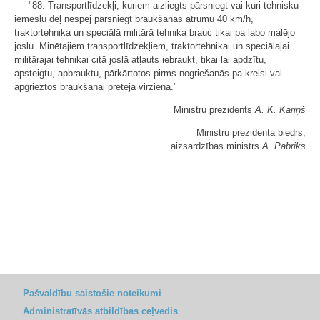
"88. Transportlīdzekļi, kuriem aizliegts pārsniegt vai kuri tehnisku
iemeslu dēļ nespēj pārsniegt braukšanas ātrumu 40 km/h,
traktortehnika un speciālā militārā tehnika brauc tikai pa labo malējo
joslu. Minētajiem transportlīdzekļiem, traktortehnikai un speciālajai
militārajai tehnikai citā joslā atļauts iebraukt, tikai lai apdzītu,
apsteigtu, apbrauktu, pārkārtotos pirms nogriešanās pa kreisi vai
apgrieztos braukšanai pretējā virzienā."
Ministru prezidents
A. K. Kariņš
Ministru prezidenta biedrs,
aizsardzības ministrs
A. Pabriks
Pašvaldību saistošie noteikumi
Administratīvās atbildības ceļvedis