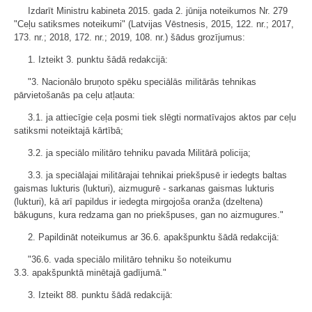
Izdarīt Ministru kabineta 2015. gada 2. jūnija noteikumos Nr. 279
"Ceļu satiksmes noteikumi" (Latvijas Vēstnesis, 2015, 122. nr.; 2017,
173. nr.; 2018, 172. nr.; 2019, 108. nr.) šādus grozījumus:
1. Izteikt 3. punktu šādā redakcijā:
"3. Nacionālo bruņoto spēku speciālās militārās tehnikas
pārvietošanās pa ceļu atļauta:
3.1. ja attiecīgie ceļa posmi tiek slēgti normatīvajos aktos par ceļu
satiksmi noteiktajā kārtībā;
3.2. ja speciālo militāro tehniku pavada Militārā policija;
3.3. ja speciālajai militārajai tehnikai priekšpusē ir iedegts baltas
gaismas lukturis (lukturi), aizmugurē - sarkanas gaismas lukturis
(lukturi), kā arī papildus ir iedegta mirgojoša oranža (dzeltena)
bākuguns, kura redzama gan no priekšpuses, gan no aizmugures."
2. Papildināt noteikumus ar 36.6. apakšpunktu šādā redakcijā:
"36.6. vada speciālo militāro tehniku šo noteikumu
3.3. apakšpunktā minētajā gadījumā."
3. Izteikt 88. punktu šādā redakcijā: