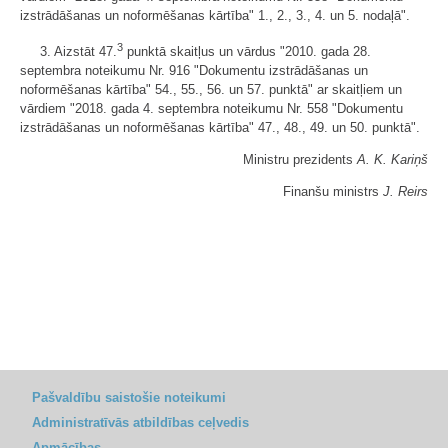
izstrādāšanas un noformēšanas kārtība" 1., 2., 3., 4. un 5. nodaļā".
3
3. Aizstāt 47.
punktā skaitļus un vārdus "2010. gada 28.
septembra noteikumu Nr. 916 "Dokumentu izstrādāšanas un
noformēšanas kārtība" 54., 55., 56. un 57. punktā" ar skaitļiem un
vārdiem "2018. gada 4. septembra noteikumu Nr. 558 "Dokumentu
izstrādāšanas un noformēšanas kārtība" 47., 48., 49. un 50. punktā".
Ministru prezidents
A. K. Kariņš
Finanšu ministrs
J. Reirs
Pašvaldību saistošie noteikumi
Administratīvās atbildības ceļvedis
Apmācības