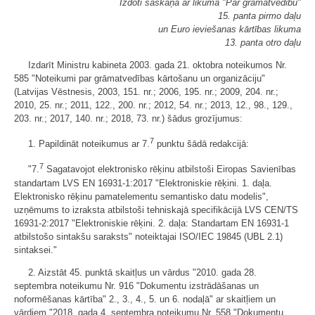
Izdoti saskaņā ar likuma "Par grāmatvedību"
15. panta pirmo daļu
un Euro ieviešanas kārtības likuma
13. panta otro daļu
Izdarīt Ministru kabineta 2003. gada 21. oktobra noteikumos Nr.
585 "Noteikumi par grāmatvedības kārtošanu un organizāciju"
(Latvijas Vēstnesis, 2003, 151. nr.; 2006, 195. nr.; 2009, 204. nr.;
2010, 25. nr.; 2011, 122., 200. nr.; 2012, 54. nr.; 2013, 12., 98., 129.,
203. nr.; 2017, 140. nr.; 2018, 73. nr.) šādus grozījumus:
7
1. Papildināt noteikumus ar 7.
punktu šādā redakcijā:
7
"7.
Sagatavojot elektronisko rēķinu atbilstoši Eiropas Savienības
standartam LVS EN 16931-1:2017 "Elektroniskie rēķini. 1. daļa.
Elektronisko rēķinu pamatelementu semantisko datu modelis",
uzņēmums to izraksta atbilstoši tehniskajā specifikācijā LVS CEN/TS
16931-2:2017 "Elektroniskie rēķini. 2. daļa: Standartam EN 16931-1
atbilstošo sintakšu saraksts" noteiktajai ISO/IEC 19845 (UBL 2.1)
sintaksei."
2. Aizstāt 45. punktā skaitļus un vārdus "2010. gada 28.
septembra noteikumu Nr. 916 "Dokumentu izstrādāšanas un
noformēšanas kārtība" 2., 3., 4., 5. un 6. nodaļā" ar skaitļiem un
vārdiem "2018. gada 4. septembra noteikumu Nr. 558 "Dokumentu