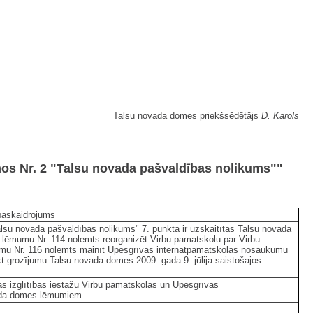
Talsu novada domes priekšsēdētājs
D. Karols
mos Nr. 2 "Talsu novada pašvaldības nolikums""
paskaidrojums
alsu novada pašvaldības nolikums" 7. punktā ir uzskaitītas Talsu novada
 lēmumu Nr. 114 nolemts reorganizēt Virbu pamatskolu par Virbu
mu Nr. 116 nolemts mainīt Upesgrīvas internātpamatskolas nosaukumu
t grozījumu Talsu novada domes 2009. gada 9. jūlija saistošajos
as izglītības iestāžu Virbu pamatskolas un Upesgrīvas
vada domes lēmumiem.