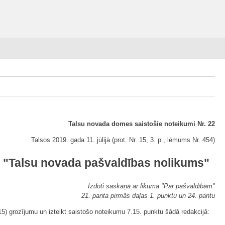
Talsu novada domes saistošie noteikumi Nr. 22
Talsos 2019. gada 11. jūlijā (prot. Nr. 15, 3. p., lēmums Nr. 454)
 2 "Talsu novada pašvaldības nolikums"
Izdoti saskaņā ar likuma "Par pašvaldībām"
21. panta pirmās daļas 1. punktu un 24. pantu
15) grozījumu un izteikt saistošo noteikumu 7.15. punktu šādā redakcijā: