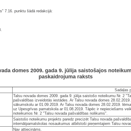
s" 7.16. punktu šādā redakcijā:
ī.
vada domes 2009. gada 9. jūlija saistošajos noteiku
paskaidrojuma raksts
Sadaļas 
Talsu novada domes 2009. gada 9. jūlija saistošo noteikumu Nr. 2 "T
pašvaldības izveidotās iestādes. Ar Talsu novada domes 28.02.2019.
sākumskolu ar 01.09.2019. Ar Talsu novada domes 28.02.2019. lēmu
uz Upesgrīvas pamatskola ar 01.08.2019. Tāpēc ir nepieciešams veik
noteikumos Nr. 2 "Talsu novada pašvaldības nolikums".
Saistošo noteikumu projekts paredz precizēt Talsu novada pašvaldīb
internātpamatskolas nosaukumus atbilstoši pieņemtajiem Talsu no
Nav attiecināms.