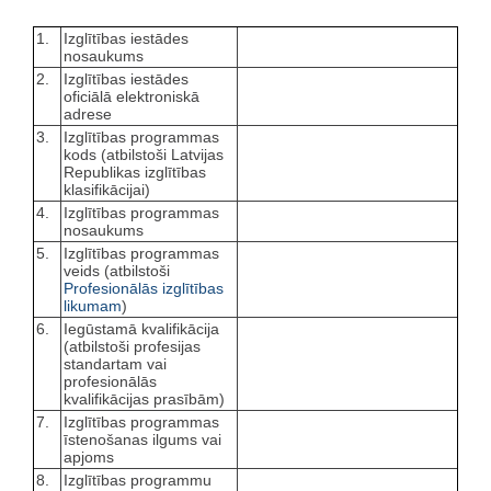
1.
Izglītības iestādes
nosaukums
2.
Izglītības iestādes
oficiālā elektroniskā
adrese
3.
Izglītības programmas
kods (atbilstoši Latvijas
Republikas izglītības
klasifikācijai)
4.
Izglītības programmas
nosaukums
5.
Izglītības programmas
veids (atbilstoši
Profesionālās izglītības
likumam
)
6.
Iegūstamā kvalifikācija
(atbilstoši profesijas
standartam vai
profesionālās
kvalifikācijas prasībām)
7.
Izglītības programmas
īstenošanas ilgums vai
apjoms
8.
Izglītības programmu