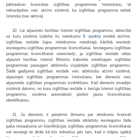
pārtraukusi licencētas izglītības programmas īstenošanu, tā
nekavējoties veic atzīmi sistēmā, ka izglītības programma netiek
īstenota (nav aktīva).
10. Lai atjaunotu tiesības īstenot izglītības programmu, attiecībā
uz kuru sistēmā izdarīta šo noteikumu
9. punktā
minētā atzīme,
izglītības iestāde šajos noteikumos noteiktajā kārtībā iesniedz
iesniegumu izglītības programmas licencēšanai. Iesniegumu izglītības
programmas licencēšanai neiesniedz, ja izglītības iestāde vēlas
atjaunot tiesības īstenot Ministru kabineta noteiktajam izglītības
programmas paraugam atbilstošu vispārējās izglītības programmu.
Šādā gadījumā izglītības iestāde veic atbilstošu atzīmi sistēmā,
atjaunojot izglītības programmas īstenošanu, bet dienests veic
atjaunotās izglītības programmas izvērtēšanu. Kad dienests ievadījis
sistēmā datumu, no kura izglītības iestāde ir tiesīga īstenot izglītības
programmu, sistēma automātiski piešķir jaunu licencēšanas
identifikatoru.
11. Ja dienests ir pieņēmis lēmumu par atteikumu licencēt
izglītības programmu, izglītības iestāde atkārtotu iesniegumu tāda
paša nosaukuma un klasifikācijas izglītības programmas licencēšanai
var iesniegt ne ātrāk kā trīs mēnešus pēc tam, kad ir stājies spēkā