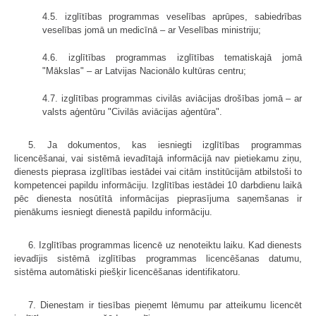
4.5. izglītības programmas veselības aprūpes, sabiedrības
veselības jomā un medicīnā – ar Veselības ministriju;
4.6. izglītības programmas izglītības tematiskajā jomā
"Mākslas" – ar Latvijas Nacionālo kultūras centru;
4.7. izglītības programmas civilās aviācijas drošības jomā – ar
valsts aģentūru "Civilās aviācijas aģentūra".
5. Ja dokumentos, kas iesniegti izglītības programmas
licencēšanai, vai sistēmā ievadītajā informācijā nav pietiekamu ziņu,
dienests pieprasa izglītības iestādei vai citām institūcijām atbilstoši to
kompetencei papildu informāciju. Izglītības iestādei 10 darbdienu laikā
pēc dienesta nosūtītā informācijas pieprasījuma saņemšanas ir
pienākums iesniegt dienestā papildu informāciju.
6. Izglītības programmas licencē uz nenoteiktu laiku. Kad dienests
ievadījis sistēmā izglītības programmas licencēšanas datumu,
sistēma automātiski piešķir licencēšanas identifikatoru.
7. Dienestam ir tiesības pieņemt lēmumu par atteikumu licencēt