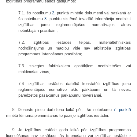
izglītības programmu šādos gadījumos:
7.1. šo noteikumu
2.
punktā minētie dokumenti vai saskaņā ar
šo noteikumu
3.
punktu sistēmā ievadītā informācija neatbilst
izglītības jomu reglamentējošos normatīvajos aktos
noteiktajām prasībām;
7.2. izglītības iestādes telpas, materiāltehniskais
nodrošinājums un mācību vide nav atbilstoša izglītības
programmas īstenošanas prasībām;
7.3. sniegtas faktiskajiem apstākļiem neatbilstošas vai
maldinošas ziņas;
7.4. izglītības iestādes darbībā konstatēti izglītības jomu
reglamentējošo normatīvo aktu pārkāpumi un tā neveic
paredzētos pasākumus pārkāpumu novēršanai.
8. Dienests piecu darbdienu laikā pēc šo noteikumu
7. punktā
minētā lēmuma pieņemšanas to paziņo izglītības iestādei.
9. Ja izglītības iestāde gada laikā pēc izglītības programmas
licencēšanas nav uzsākusi tās īstenošanu vai izglītības iestāde ir