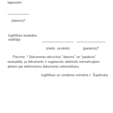
lappusēm.
(datums)*
Izglītības iestādes
vadītājs
(vārds, uzvārds)
(paraksts)*
Piezīme. * Dokumenta rekvizītus "datums" un "paraksts"
neaizpilda, ja dokuments ir sagatavots atbilstoši normatīvajiem
aktiem par elektronisko dokumentu noformēšanu.
Izglītības un zinātnes ministre
I. Šuplinska