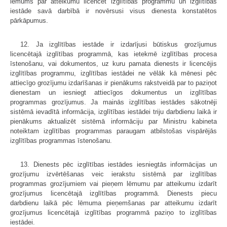
lēmums par atteikumu licencēt izglītības programmu un izglītības
iestāde savā darbībā ir novērsusi visus dienesta konstatētos
pārkāpumus.
12. Ja izglītības iestāde ir izdarījusi būtiskus grozījumus
licencētajā izglītības programmā, kas ietekmē izglītības procesa
īstenošanu, vai dokumentos, uz kuru pamata dienests ir licencējis
izglītības programmu, izglītības iestādei ne vēlāk kā mēnesi pēc
attiecīgo grozījumu izdarīšanas ir pienākums rakstveidā par to paziņot
dienestam un iesniegt attiecīgos dokumentus un izglītības
programmas grozījumus. Ja mainās izglītības iestādes sākotnēji
sistēmā ievadītā informācija, izglītības iestādei triju darbdienu laikā ir
pienākums aktualizēt sistēmā informāciju par Ministru kabineta
noteiktam izglītības programmas paraugam atbilstošas vispārējās
izglītības programmas īstenošanu.
13. Dienests pēc izglītības iestādes iesniegtās informācijas un
grozījumu izvērtēšanas veic ierakstu sistēmā par izglītības
programmas grozījumiem vai pieņem lēmumu par atteikumu izdarīt
grozījumus licencētajā izglītības programmā. Dienests piecu
darbdienu laikā pēc lēmuma pieņemšanas par atteikumu izdarīt
grozījumus licencētajā izglītības programmā paziņo to izglītības
iestādei.