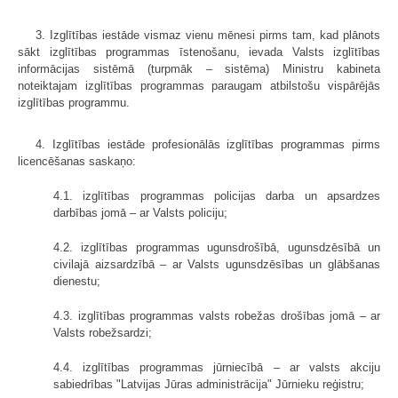
3. Izglītības iestāde vismaz vienu mēnesi pirms tam, kad plānots
sākt izglītības programmas īstenošanu, ievada Valsts izglītības
informācijas sistēmā (turpmāk – sistēma) Ministru kabineta
noteiktajam izglītības programmas paraugam atbilstošu vispārējās
izglītības programmu.
4. Izglītības iestāde profesionālās izglītības programmas pirms
licencēšanas saskaņo:
4.1. izglītības programmas policijas darba un apsardzes
darbības jomā – ar Valsts policiju;
4.2. izglītības programmas ugunsdrošībā, ugunsdzēsībā un
civilajā aizsardzībā – ar Valsts ugunsdzēsības un glābšanas
dienestu;
4.3. izglītības programmas valsts robežas drošības jomā – ar
Valsts robežsardzi;
4.4. izglītības programmas jūrniecībā – ar valsts akciju
sabiedrības "Latvijas Jūras administrācija" Jūrnieku reģistru;