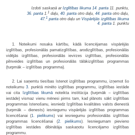
Izdoti saskaņā ar
Izglītības likuma
14. panta
11. punktu,
1
36. panta
1.
daļu,
40. panta
otro daļu,
44. panta
otro daļu,
1
47.
panta
otro daļu un
Vispārējās izglītības likuma
4. panta
1. punktu
1. Noteikumi nosaka kārtību, kādā licencējamas vispārējās
izglītības, profesionālās pamatizglītības, arodizglītības, profesionālās
vidējās izglītības, profesionālās ievirzes izglītības, profesionālās
pilnveides izglītības un profesionālās tālākizglītības programmas
(turpmāk – izglītības programma).
2. Lai saņemtu tiesības īstenot izglītības programmu, izņemot šo
noteikumu
3.
punktā minēto izglītības programmu, izglītības iestāde
vai cita
Izglītības likumā
noteikta institūcija (turpmāk – izglītības
iestāde) vismaz vienu mēnesi pirms tam, kad plānots sākt izglītības
programmas īstenošanu, iesniedz Izglītības kvalitātes valsts dienestā
(turpmāk – dienests) iesniegumu vispārējās izglītības programmas
licencēšanai (
1. pielikums
) vai iesniegumu profesionālās izglītības
programmas licencēšanai (
2. pielikums
). Iesniegumam pievieno
izglītības iestādes dibinātāja saskaņotu licencējamo izglītības
programmu.