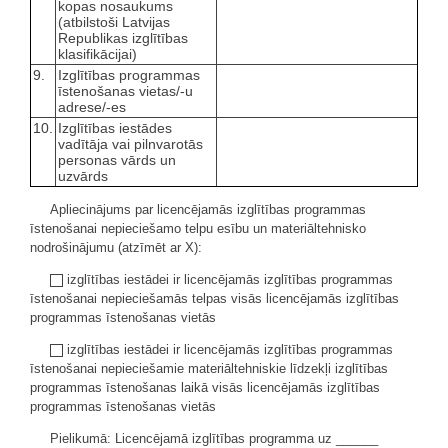
kopas nosaukums
(atbilstoši Latvijas
Republikas izglītības
klasifikācijai)
9.
Izglītības programmas
īstenošanas vietas/-u
adrese/-es
10.
Izglītības iestādes
vadītāja vai pilnvarotās
personas vārds un
uzvārds
Apliecinājums par licencējamās izglītības programmas
īstenošanai nepieciešamo telpu esību un materiāltehnisko
nodrošinājumu (atzīmēt ar X):
izglītības iestādei ir licencējamās izglītības programmas
īstenošanai nepieciešamās telpas visās licencējamās izglītības
programmas īstenošanas vietās
izglītības iestādei ir licencējamās izglītības programmas
īstenošanai nepieciešamie materiāltehniskie līdzekļi izglītības
programmas īstenošanas laikā visās licencējamās izglītības
programmas īstenošanas vietās
Pielikumā: Licencējamā izglītības programma uz ______