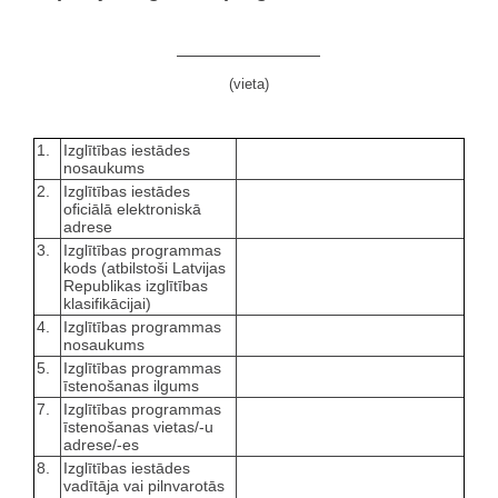
(vieta)
1.
Izglītības iestādes
nosaukums
2.
Izglītības iestādes
oficiālā elektroniskā
adrese
3.
Izglītības programmas
kods (atbilstoši Latvijas
Republikas izglītības
klasifikācijai)
4.
Izglītības programmas
nosaukums
5.
Izglītības programmas
īstenošanas ilgums
7.
Izglītības programmas
īstenošanas vietas/-u
adrese/-es
8.
Izglītības iestādes
vadītāja vai pilnvarotās