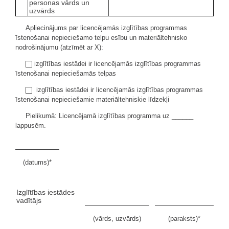
personas vārds un
uzvārds
Apliecinājums par licencējamās izglītības programmas
īstenošanai nepieciešamo telpu esību un materiāltehnisko
nodrošinājumu (atzīmēt ar X):
izglītības iestādei ir licencējamās izglītības programmas
īstenošanai nepieciešamās telpas
izglītības iestādei ir licencējamās izglītības programmas
īstenošanai nepieciešamie materiāltehniskie līdzekļi
Pielikumā: Licencējamā izglītības programma uz ______
lappusēm.
(datums)*
Izglītības iestādes
vadītājs
(vārds, uzvārds)
(paraksts)*