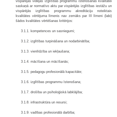
vispārējās vidējās izglītības programmu īstenošanas kvalitātei
saskaņā ar normatīvo aktu par vispārējās izglītības iestāžu un
vispārējās izglītības programmu akreditāciju noteiktais
kvalitātes vērtējuma līmenis nav zemāks par III līmeni (labi)
šādos kvalitātes vērtēšanas kritērijos:
3.1.1. kompetences un sasniegumi;
3.1.2. izglītības turpināšana un nodarbinātība;
3.1.3. vienlīdzība un iekļaušana;
3.1.4. mācīšana un mācīšanās;
3.1.5. pedagogu profesionālā kapacitāte;
3.1.6. izglītības programmu īstenošana;
3.1.7. drošība un psiholoģiskā labklājība;
3.1.8. infrastruktūra un resursi;
3.1.9. vadības profesionālā darbība;