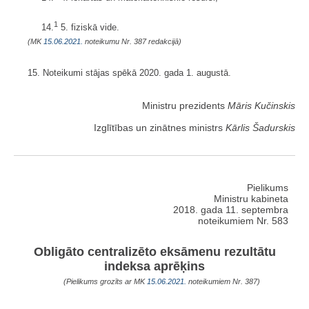
1
14.
5. fiziskā vide.
(MK
15.06.2021.
noteikumu Nr. 387 redakcijā)
15. Noteikumi stājas spēkā 2020. gada 1. augustā.
Ministru prezidents
Māris Kučinskis
Izglītības un zinātnes ministrs
Kārlis Šadurskis
Pielikums
Ministru kabineta
2018. gada 11. septembra
noteikumiem Nr. 583
Obligāto centralizēto eksāmenu rezultātu
indeksa aprēķins
(Pielikums grozīts ar MK
15.06.2021.
noteikumiem Nr. 387)