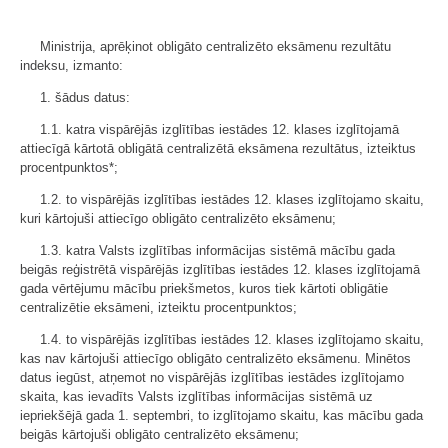
Ministrija, aprēķinot obligāto centralizēto eksāmenu rezultātu
indeksu, izmanto:
1. šādus datus:
1.1. katra vispārējās izglītības iestādes 12. klases izglītojamā
attiecīgā kārtotā obligātā centralizētā eksāmena rezultātus, izteiktus
procentpunktos*;
1.2. to vispārējās izglītības iestādes 12. klases izglītojamo skaitu,
kuri kārtojuši attiecīgo obligāto centralizēto eksāmenu;
1.3. katra Valsts izglītības informācijas sistēmā mācību gada
beigās reģistrētā vispārējās izglītības iestādes 12. klases izglītojamā
gada vērtējumu mācību priekšmetos, kuros tiek kārtoti obligātie
centralizētie eksāmeni, izteiktu procentpunktos;
1.4. to vispārējās izglītības iestādes 12. klases izglītojamo skaitu,
kas nav kārtojuši attiecīgo obligāto centralizēto eksāmenu. Minētos
datus iegūst, atņemot no vispārējās izglītības iestādes izglītojamo
skaita, kas ievadīts Valsts izglītības informācijas sistēmā uz
iepriekšējā gada 1. septembri, to izglītojamo skaitu, kas mācību gada
beigās kārtojuši obligāto centralizēto eksāmenu;