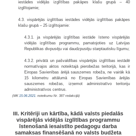
iestādes vidējās izglītības pakāpes klašu grupā – 40
izglītojamie;
4.3. vispārējās izglītības iestādes vidējās izglītības pakāpes
klašu grupā – 25 izglītojamie:
4.3.1. ja vispārējās izglītības iestāde īsteno vispārējās
vidējās izglītības programmu, pamatojoties uz Latvijas
Republikas divpusēju vai daudzpusēju starptautisku līgumu;
4.3.2. privātā un pašvaldības vispārējās izglītības iestādē
normatīvajos aktos noteiktajā pierobežas teritorijā, kas ir
Eiropas Savienības ārējā sauszemes robeža, ne vairāk kā
15 kilometru attālumā no Eiropas Savienības ārējās
sauszemes robežas, izņemot administratīvo teritoriju
administratīvos centrus.
(MK
15.06.2021.
noteikumu Nr. 387 redakcijā)
III. Kritēriji un kārtība, kādā valsts piedalās
vispārējās vidējās izglītības programmu
īstenošanā iesaistīto pedagogu darba
samaksas finansēšanā no valsts budžeta