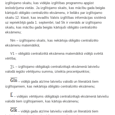
izglītojamo skaitu, kas vidējās izglītības programmu apgūst
ieslodzījuma vietās. Ja izglītojamo skaits, kas mācību gada beigās
kārtojuši obligāto centralizēto eksāmenu, ir lielāks par izglītojamo
skaitu 12. klasē, kas ievadīts Valsts izglītības informācijas sistēmā
uz iepriekšējā gada 1. septembri, tad Sk ir vienāds ar izglītojamo
skaitu, kas mācību gada beigās kārtojuši obligāto centralizēto
eksāmenu;
Nm – izglītojamo skaits, kas nekārtoja obligāto centralizēto
eksāmenu matemātikā;
V1 – obligātā centralizētā eksāmena matemātikā vidējā svērtā
vērtība;
∑L – izglītojamo obligātajā centralizētajā eksāmenā latviešu
valodā iegūto vērtējumu summa, izteikta procentpunktos;
– vidējā gada atzīme latviešu valodā un literatūrā tiem
izglītojamiem, kas nekārtoja obligāto centralizēto eksāmenu;
– vidējais vērtējums obligātajā centralizētajā eksāmenā latviešu
valodā tiem izglītojamiem, kas kārtoja eksāmenu;
– vidējā gada atzīme latviešu valodā un literatūrā tiem