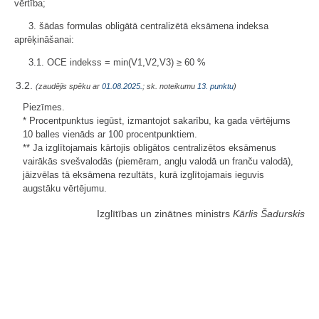
vērtība;
3. šādas formulas obligātā centralizētā eksāmena indeksa
aprēķināšanai:
3.1. OCE indekss = min(V1,V2,V3) ≥ 60 %
3.2.
(zaudējis spēku ar
01.08.2025.
; sk. noteikumu
13. punktu
)
Piezīmes.
* Procentpunktus iegūst, izmantojot sakarību, ka gada vērtējums
10 balles vienāds ar 100 procentpunktiem.
** Ja izglītojamais kārtojis obligātos centralizētos eksāmenus
vairākās svešvalodās (piemēram, angļu valodā un franču valodā),
jāizvēlas tā eksāmena rezultāts, kurā izglītojamais ieguvis
augstāku vērtējumu.
Izglītības un zinātnes ministrs
Kārlis Šadurskis