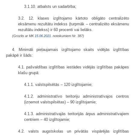
3.1.10. atbalsts un sadarbība;
3.2. 12. klases izglītojamo kārtoto obligāto centralizēto
eksāmenu rezultātu indekss (turpmāk – centralizēto eksāmenu
rezultātu indekss) ir 60 procenti vai lielāks.
(Grozīts ar MK
15.06.2021.
noteikumiem Nr. 387)
4. Minimāli pieļaujamais izglītojamo skaits vidējās izglītības
pakāpē ir šāds:
4.1. pašvaldības izglītības iestādes vidējās izglītības pakāpes
klašu grupā:
4.1.1. valstspilsētās – 120 izglītojamie;
4.1.2. administratīvo teritoriju administratīvajos centros
(izņemot valstspilsētas) – 90 izglītojamie;
4.1.3. administratīvajās teritorijās ārpus administratīvajiem
centriem – 40 izglītojamie;
4.2. valsts augstskolas un privātās vispārējās izglītības