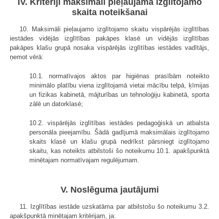
IV. Kritēriji maksimāli pieļaujamā izglītojamo
skaita noteikšanai
10. Maksimāli pieļaujamo izglītojamo skaitu vispārējās izglītības
iestādes vidējās izglītības pakāpes klasē un vidējās izglītības
pakāpes klašu grupā nosaka vispārējās izglītības iestādes vadītājs,
ņemot vērā:
10.1. normatīvajos aktos par higiēnas prasībām noteikto
minimālo platību viena izglītojamā vietai mācību telpā, ķīmijas
un fizikas kabinetā, mājturības un tehnoloģiju kabinetā, sporta
zālē un datorklasē;
10.2. vispārējās izglītības iestādes pedagoģiskā un atbalsta
personāla pieejamību. Šādā gadījumā maksimālais izglītojamo
skaits klasē un klašu grupā nedrīkst pārsniegt izglītojamo
skaitu, kas noteikts atbilstoši šo noteikumu 10.1. apakšpunktā
minētajam normatīvajam regulējumam.
V. Noslēguma jautājumi
11. Izglītības iestāde uzskatāma par atbilstošu šo noteikumu 3.2.
apakšpunktā minētajam kritērijam, ja: