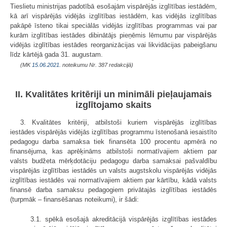
Tieslietu ministrijas padotībā esošajām vispārējās izglītības iestādēm,
kā arī vispārējās vidējās izglītības iestādēm, kas vidējās izglītības
pakāpē īsteno tikai speciālās vidējās izglītības programmas vai par
kurām izglītības iestādes dibinātājs pieņēmis lēmumu par vispārējās
vidējās izglītības iestādes reorganizācijas vai likvidācijas pabeigšanu
līdz kārtējā gada 31. augustam.
(MK
15.06.2021.
noteikumu Nr. 387 redakcijā)
II. Kvalitātes kritēriji un minimāli pieļaujamais
izglītojamo skaits
3. Kvalitātes kritēriji, atbilstoši kuriem vispārējās izglītības
iestādes vispārējās vidējās izglītības programmu īstenošanā iesaistīto
pedagogu darba samaksa tiek finansēta 100 procentu apmērā no
finansējuma, kas aprēķināms atbilstoši normatīvajiem aktiem par
valsts budžeta mērķdotāciju pedagogu darba samaksai pašvaldību
vispārējās izglītības iestādēs un valsts augstskolu vispārējās vidējās
izglītības iestādēs vai normatīvajiem aktiem par kārtību, kādā valsts
finansē darba samaksu pedagogiem privātajās izglītības iestādēs
(turpmāk – finansēšanas noteikumi), ir šādi:
3.1. spēkā esošajā akreditācijā vispārējās izglītības iestādes