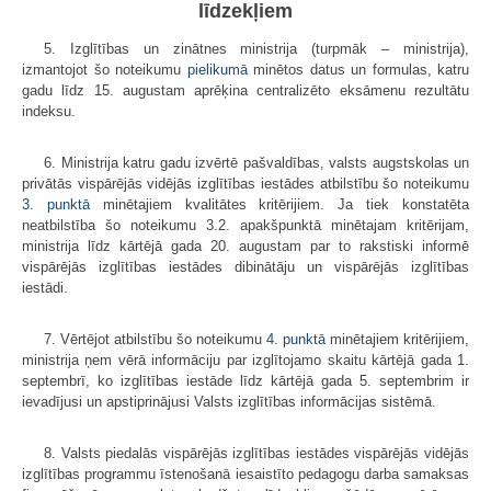
līdzekļiem
5. Izglītības un zinātnes ministrija (turpmāk – ministrija),
izmantojot šo noteikumu
pielikumā
minētos datus un formulas, katru
gadu līdz 15. augustam aprēķina centralizēto eksāmenu rezultātu
indeksu.
6. Ministrija katru gadu izvērtē pašvaldības, valsts augstskolas un
privātās vispārējās vidējās izglītības iestādes atbilstību šo noteikumu
3. punktā
minētajiem kvalitātes kritērijiem. Ja tiek konstatēta
neatbilstība šo noteikumu 3.2. apakšpunktā minētajam kritērijam,
ministrija līdz kārtējā gada 20. augustam par to rakstiski informē
vispārējās izglītības iestādes dibinātāju un vispārējās izglītības
iestādi.
7. Vērtējot atbilstību šo noteikumu
4. punktā
minētajiem kritērijiem,
ministrija ņem vērā informāciju par izglītojamo skaitu kārtējā gada 1.
septembrī, ko izglītības iestāde līdz kārtējā gada 5. septembrim ir
ievadījusi un apstiprinājusi Valsts izglītības informācijas sistēmā.
8. Valsts piedalās vispārējās izglītības iestādes vispārējās vidējās
izglītības programmu īstenošanā iesaistīto pedagogu darba samaksas