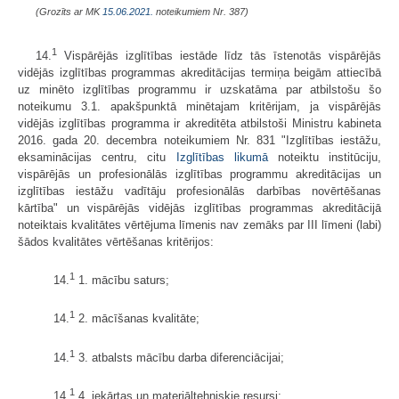
(Grozīts ar MK
15.06.2021.
noteikumiem Nr. 387)
1
14.
Vispārējās izglītības iestāde līdz tās īstenotās vispārējās
vidējās izglītības programmas akreditācijas termiņa beigām attiecībā
uz minēto izglītības programmu ir uzskatāma par atbilstošu šo
noteikumu 3.1. apakšpunktā minētajam kritērijam, ja vispārējās
vidējās izglītības programma ir akreditēta atbilstoši Ministru kabineta
2016. gada 20. decembra noteikumiem Nr. 831 "Izglītības iestāžu,
eksaminācijas centru, citu
Izglītības likumā
noteiktu institūciju,
vispārējās un profesionālās izglītības programmu akreditācijas un
izglītības iestāžu vadītāju profesionālās darbības novērtēšanas
kārtība" un vispārējās vidējās izglītības programmas akreditācijā
noteiktais kvalitātes vērtējuma līmenis nav zemāks par III līmeni (labi)
šādos kvalitātes vērtēšanas kritērijos:
1
14.
1. mācību saturs;
1
14.
2. mācīšanas kvalitāte;
1
14.
3. atbalsts mācību darba diferenciācijai;
1
14.
4. iekārtas un materiāltehniskie resursi;