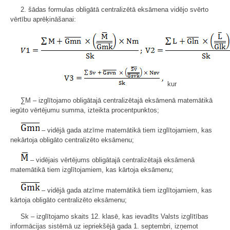
2. šādas formulas obligātā centralizētā eksāmena vidējo svērto
vērtību aprēķināšanai:
kur
∑M – izglītojamo obligātajā centralizētajā eksāmenā matemātikā
iegūto vērtējumu summa, izteikta procentpunktos;
– vidējā gada atzīme matemātikā tiem izglītojamiem, kas
nekārtoja obligāto centralizēto eksāmenu;
– vidējais vērtējums obligātajā centralizētajā eksāmenā
matemātikā tiem izglītojamiem, kas kārtoja eksāmenu;
– vidējā gada atzīme matemātikā tiem izglītojamiem, kas
kārtoja obligāto centralizēto eksāmenu;
Sk – izglītojamo skaits 12. klasē, kas ievadīts Valsts izglītības
informācijas sistēmā uz iepriekšējā gada 1. septembri, izņemot