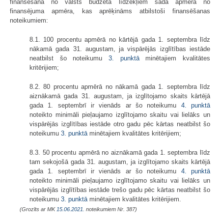
finansēšanā no valsts budžeta līdzekļiem šādā apmērā no
finansējuma apmēra, kas aprēķināms atbilstoši finansēšanas
noteikumiem:
8.1. 100 procentu apmērā no kārtējā gada 1. septembra līdz
nākamā gada 31. augustam, ja vispārējās izglītības iestāde
neatbilst šo noteikumu
3. punktā
minētajiem kvalitātes
kritērijiem;
8.2. 80 procentu apmērā no nākamā gada 1. septembra līdz
aiznākamā gada 31. augustam, ja izglītojamo skaits kārtējā
gada 1. septembrī ir vienāds ar šo noteikumu
4. punktā
noteikto minimāli pieļaujamo izglītojamo skaitu vai lielāks un
vispārējās izglītības iestāde otro gadu pēc kārtas neatbilst šo
noteikumu
3. punktā
minētajiem kvalitātes kritērijiem;
8.3. 50 procentu apmērā no aiznākamā gada 1. septembra līdz
tam sekojošā gada 31. augustam, ja izglītojamo skaits kārtējā
gada 1. septembrī ir vienāds ar šo noteikumu
4. punktā
noteikto minimāli pieļaujamo izglītojamo skaitu vai lielāks un
vispārējās izglītības iestāde trešo gadu pēc kārtas neatbilst šo
noteikumu
3. punktā
minētajiem kvalitātes kritērijiem.
(Grozīts ar MK
15.06.2021.
noteikumiem Nr. 387)