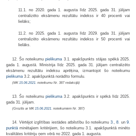
11.1. no 2020. gada 1. augusta līdz 2025. gada 31. jūlijam
centralizēto eksāmenu rezultātu indekss ir 40 procenti vai
lielāks;
11.2. no 2025. gada 1. augusta līdz 2029. gada 31. jūlijam
centralizēto eksāmenu rezultātu indekss ir 50 procenti vai
lielāks.
12. Šo noteikumu
pielikuma
3.1. apakšpunkts stājas spēkā 2025.
gada 1. augustā. Ministrija līdz 2025. gada 31. jūlijam centralizēto
eksāmenu rezultātu indeksu aprēķina, izmantojot šo noteikumu
pielikuma
3.2. apakšpunktā norādīto formulu.
(MK
15.06.2021.
noteikumu Nr. 387 redakcijā)
13. Šo noteikumu
pielikuma
3.2. apakšpunkts ir spēkā līdz 2025.
gada 31. jūlijam.
(Grozīts ar MK
15.06.2021.
noteikumiem Nr. 387)
14. Vērtējot izglītības iestādes atbilstību šo noteikumu
3.
,
8.
un
9.
punktā
minētajiem kritērijiem, šo noteikumu 3.1. apakšpunktā minēto
kvalitātes kritēriju ņem vērā no 2022. gada 1. augusta.