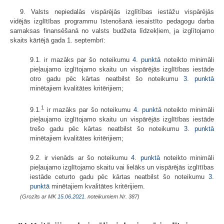
9. Valsts nepiedalās vispārējās izglītības iestāžu vispārējās
vidējās izglītības programmu īstenošanā iesaistīto pedagogu darba
samaksas finansēšanā no valsts budžeta līdzekļiem, ja izglītojamo
skaits kārtējā gada 1. septembrī:
9.1. ir mazāks par šo noteikumu
4. punktā
noteikto minimāli
pieļaujamo izglītojamo skaitu un vispārējās izglītības iestāde
otro gadu pēc kārtas neatbilst šo noteikumu
3. punktā
minētajiem kvalitātes kritērijiem;
1
9.1.
ir mazāks par šo noteikumu
4. punktā
noteikto minimāli
pieļaujamo izglītojamo skaitu un vispārējās izglītības iestāde
trešo gadu pēc kārtas neatbilst šo noteikumu
3. punktā
minētajiem kvalitātes kritērijiem;
9.2. ir vienāds ar šo noteikumu
4. punktā
noteikto minimāli
pieļaujamo izglītojamo skaitu vai lielāks un vispārējās izglītības
iestāde ceturto gadu pēc kārtas neatbilst šo noteikumu
3.
punktā
minētajiem kvalitātes kritērijiem.
(Grozīts ar MK
15.06.2021.
noteikumiem Nr. 387)