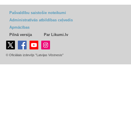
Pašvaldību saistošie noteikumi
Administratīvās atbildības ceļvedis
Apmācības
Pilnā versija
Par Likumi.lv
© Oficiālais izdevējs "Latvijas Vēstnesis"