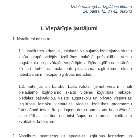
Izdoti saskaņā ar
Izglītības likuma
14. panta
41. un 42. punktu
I. Vispārīgie jautājumi
1. Noteikumi nosaka:
1.1. kvalitātes kritērijus, minimāli pieļaujamo izglītojamo skaitu
klašu grupā vidējās izglītības pakāpē pašvaldību, valsts
augstskolu un privātajās vispārējās vidējās izglītības iestādēs,
kā arī kritērijus maksimāli pieļaujamā izglītojamo skaita
noteikšanai minētajās izglītības iestādēs;
1.2. kritērijus un kārtību, kādā valsts, ņemot vērā minimāli
pieļaujamo izglītojamo skaitu vidējās izglītības pakāpē,
piedalās pašvaldību, valsts augstskolu un privāto vispārējās
izglītības iestāžu vispārējās vidējās izglītības programmu
īstenošanā iesaistīto pedagogu darba samaksas finansēšanā,
ja izglītības iestāde neatbilst šajos noteikumos minētajiem
kvalitātes kritērijiem.
2. Noteikumi neattiecas uz speciālās izglītības iestādēm un