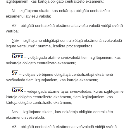
izglītojamiem, kas kārtoja obligāto centralizēto eksāmenu;
Nl – izglītojamo skaits, kas nekārtoja obligāto centralizēto
eksāmenu latviešu valodā;
V2 – obligātā centralizētā eksāmena latviešu valodā vidējā svērtā
vērtība;
∑Sv – izglītojamo obligātajā centralizētajā eksāmenā svešvalodā
iegūto vērtējumu** summa, izteikta procentpunktos;
– vidējā gada atzīme svešvalodā tiem izglītojamiem, kas
nekārtoja obligāto centralizēto eksāmenu;
– vidējais vērtējums obligātajā centralizētajā eksāmenā
svešvalodā tiem izglītojamiem, kas kārtoja eksāmenu;
– vidējā gada atzīme tajās svešvalodās, kurās izglītojamie
kārtoja obligāto centralizēto eksāmenu, tiem izglītojamiem, kas
kārtoja obligāto centralizēto eksāmenu;
Nsv – izglītojamo skaits, kas nekārtoja obligāto centralizēto
eksāmenu svešvalodā;
V3 – obligātā centralizētā eksāmena svešvalodā vidējā svērtā