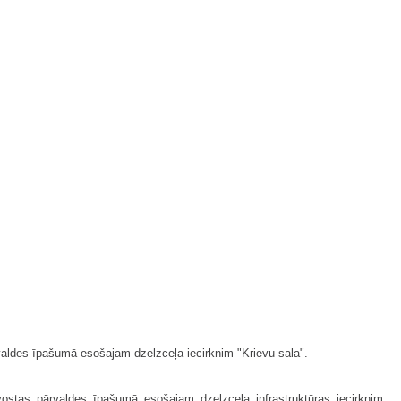
rvaldes īpašumā esošajam dzelzceļa iecirknim "Krievu sala".
vostas pārvaldes īpašumā esošajam dzelzceļa infrastruktūras iecirknim