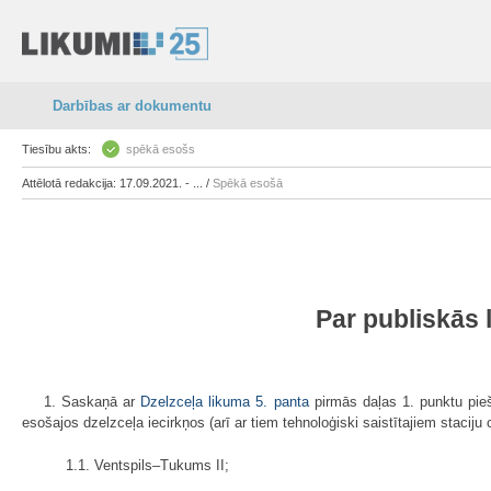
Darbības ar dokumentu
Tiesību akts:
spēkā esošs
Attēlotā redakcija: 17.09.2021. - ... /
Spēkā esošā
Par publiskās 
1. Saskaņā ar
Dzelzceļa likuma
5. panta
pirmās daļas 1. punktu piešķ
esošajos dzelzceļa iecirkņos (arī ar tiem tehnoloģiski saistītajiem staciju
1.1. Ventspils–Tukums II;