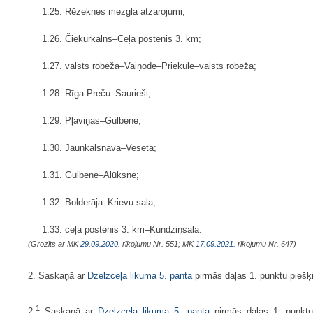
1.25. Rēzeknes mezgla atzarojumi;
1.26. Čiekurkalns–Ceļa postenis 3. km;
1.27. valsts robeža–Vaiņode–Priekule–valsts robeža;
1.28. Rīga Preču–Saurieši;
1.29. Pļaviņas–Gulbene;
1.30. Jaunkalsnava–Veseta;
1.31. Gulbene–Alūksne;
1.32. Bolderāja–Krievu sala;
1.33. ceļa postenis 3. km–Kundziņsala.
(Grozīts ar MK
29.09.2020.
rīkojumu Nr. 551; MK
17.09.2021.
rīkojumu Nr. 647)
2. Saskaņā ar
Dzelzceļa likuma
5. panta
pirmās daļas 1. punktu piešķi
1
2.
Saskaņā ar
Dzelzceļa likuma
5. panta
pirmās daļas 1. punktu 