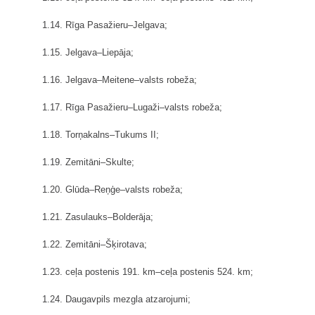
1.14. Rīga Pasažieru–Jelgava;
1.15. Jelgava–Liepāja;
1.16. Jelgava–Meitene–valsts robeža;
1.17. Rīga Pasažieru–Lugaži–valsts robeža;
1.18. Torņakalns–Tukums II;
1.19. Zemitāni–Skulte;
1.20. Glūda–Reņģe–valsts robeža;
1.21. Zasulauks–Bolderāja;
1.22. Zemitāni–Šķirotava;
1.23. ceļa postenis 191. km–ceļa postenis 524. km;
1.24. Daugavpils mezgla atzarojumi;