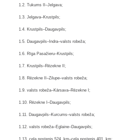
1.2. Tukums II–Jelgava;
1.3. Jelgava–Krustpils;
1.4. Krustpils–Daugavpils;
1.5. Daugavpils–Indra–valsts robeža;
1.6. Rīga Pasažieru–Krustpils;
1.7. Krustpils–Rēzekne II;
1.8. Rēzekne II–Zilupe–valsts robeža;
1.9. valsts robeža–Kārsava–Rēzekne I;
1.10. Rēzekne I–Daugavpils;
1.11. Daugavpils–Kurcums–valsts robeža;
1.12. valsts robeža–Eglaine–Daugavpils;
1.13. ceļa postenis 524. km–ceļa postenis 401. km;