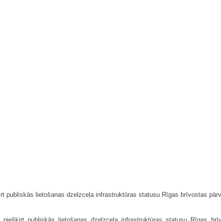
rt publiskās lietošanas dzelzceļa infrastruktūras statusu Rīgas brīvostas pā
piešķirt publiskās lietošanas dzelzceļa infrastruktūras statusu Rīgas brī