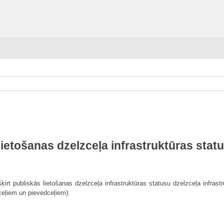
lietošanas dzelzceļa infrastruktūras stat
irt publiskās lietošanas dzelzceļa infrastruktūras statusu dzelzceļa infrast
 ceļiem un pievedceļiem):