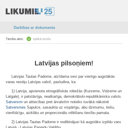
Darbības ar dokumentu
Tiesību akts:
spēkā esošs
Latvijas pilsoņiem!
Latvijas Tautas Padome, atzīdama sevi par vienīgo augstākās
varas nesēju Latvijas valstī, pasludina, ka:
1) Latvija, apvienota etnogrāfiskās robežās (Kurzeme, Vidzeme un
Latgale), ir patstāvīga, neatkarīga, demokrātiski-republikāniska valsts.
Satversmi
un attiecības pret ārvalstīm noteiks tuvākā nākotnē
Satversmes
Sapulce, sasaukta uz vispārīgu, abu dzimumu, tiešu,
vienlīdzīgu, aizklātu un proporcionālu vēlēšanu tiesību pamata.
2) Latvijas Tautas Padome ir nodibinājusi kā augstāko izpildu varu
Latvijā - Latvijas Pagaidu Valdību.