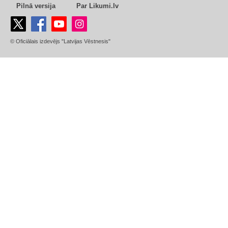
Pilnā versija
Par Likumi.lv
© Oficiālais izdevējs "Latvijas Vēstnesis"