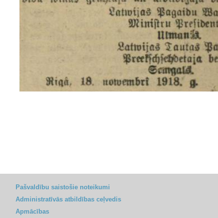
Pašvaldību saistošie noteikumi
Administratīvās atbildības ceļvedis
Apmācības