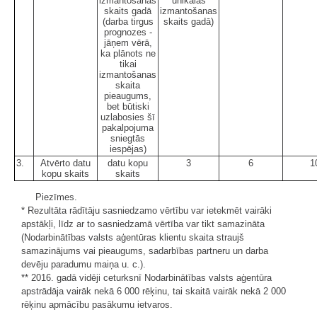
izmantošanas
unikālās
skaits gadā
izmantošanas
(darba tirgus
skaits gadā)
prognozes -
jāņem vērā,
ka plānots ne
tikai
izmantošanas
skaita
pieaugums,
bet būtiski
uzlabosies šī
pakalpojuma
sniegtās
iespējas)
3.
Atvērto datu
datu kopu
3
6
1
kopu skaits
skaits
Piezīmes.
* Rezultāta rādītāju sasniedzamo vērtību var ietekmēt vairāki
apstākļi, līdz ar to sasniedzamā vērtība var tikt samazināta
(Nodarbinātības valsts aģentūras klientu skaita straujš
samazinājums vai pieaugums, sadarbības partneru un darba
devēju paradumu maiņa u. c.).
** 2016. gadā vidēji ceturksnī Nodarbinātības valsts aģentūra
apstrādāja vairāk nekā 6 000 rēķinu, tai skaitā vairāk nekā 2 000
rēķinu apmācību pasākumu ietvaros.