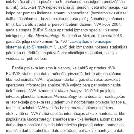
iedzīvotāju atbalsta pasākumu īstenošanas nosacījumu precizēšanai
u. tml.). Savukārt NVA nepieciešama arī personificēta informācija, kas
kalpo par pamatu ikdienas lēmumu pieņemšanai (bezdarbnieku atlasei
dalībai pasākumos, bezdarbnieka statusa piešķiršanai/noņemšanai u.
tml.). Lai varētu strādāt ar personificētiem datiem, NVA kopš 2007.
gada sistēmas BURVIS datu apstrādei izmanto speciālu biznesa
inteliģences rīku
Microstrategy
. Saskaņā ar Ministru kabineta 2016.
gada 26. jūlija noteikumiem Nr. 490 "
Labklājības informācijas
sistēmas (LabIS) noteikumi
", LabIS tiek izmantota nozares statistikas
pārskatu un rādītāju sagatavošanai oficiālajai statistikai, politiku
veidošanai, pētniecībai.
Esošā projekta ietvaros ir plānots, ka LabIS apstrādās NVA
BURVIS statistikas datus mēneša griezumā, bet to atspoguļošana
tiks nodrošināta NVA mājaslapā - darba tirgus statistika. Savukārt
operatīvās informācijas analīze NVA vajadzībām par nodarbinātību
tiek īstenota NVA, izmantojot
Microstrategy
. Tādējādi projekta
ietvaros plānotās izmaiņas
Microstrategy
izmantošanā ir saskaņotas
ar iepriekšējā projekta rezultātiem un ir nodrošināta projekta ilgtspēja,
tas ir, lai uzlabotu NVA veiktās bezdarba statistikas analītikas
efektivitāti un NVA rīcībā esošās informācijas atkalizmantošanu, tiks
paplašināta
Microstrategy
izmantošana - tiks ieviesta automatizēta
darba tirgus analīze tipveida informācijas pieprasījumiem, samazinot
manuālu darbu statistikas datu apstrādei, bet atkalizmantojamo datu