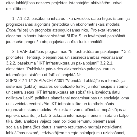
citos labklājības nozares projektos īstenotajām aktivitātēm un/vai
rezultātiem:
1. 7.1.2.2. pasākuma ietvaros tika izveidots darba tirgus īstermiņa
prognozēšanas algoritms (metodika un ekonometriskais modelis
Excel
failos) un prognožu atspoguļošanas rīks. Projekta ietvaros
algoritmu plānots īstenot sistēmā BURVIS un ievērojami paplašināt
jau esošo prognožu atspoguļošanas rīka funkcionalitāti.
2. ERAF darbības programmas "Infrastruktūra un pakalpojumi" 3.2.
prioritātes "Teritoriju pieejamības un sasniedzamības veicināšana"
3.2.2. pasākuma "IKT infrastruktūra un pakalpojumi" 3.2.2.1.
aktivitātes "Publiskās pārvaldes elektronisko pakalpojumu un
informācijas sistēmu attīstība" projektā Nr.
3DP/3.2.2.1.1/12/IPIA/CFLA/001 "Vienotās Labklājības informācijas
sistēmas (LabIS), nozares centralizēto funkciju informācijas sistēmu
un centralizētas IKT infrastruktūras attīstība" tika izveidota datu
noliktava LabIS politikas plānošanai nodarbinātības un sociālajā jomā
un izveidota centralizēta IKT infrastruktūra un to atbalstošais
organizatoriskais modelis. Projekta ietvaros plānotais nepārklājas ar
iepriekš izdarīto, jo LabIS uzkrātā informācija ir anonimizēta un kalpo
tikai datu analīzes vajadzībām politikas lēmumu pieņemšanai
sociālajā jomā (šos datus izmanto rezultatīvo rādītāju noteikšanai
labklājības nozarē, iedzīvotājiem sniegto pakalpojumu uzlabošanai,