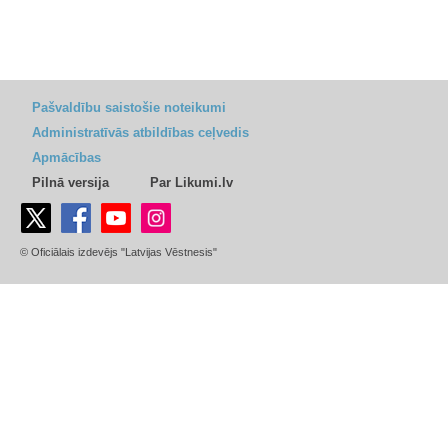
Pašvaldību saistošie noteikumi
Administratīvās atbildības ceļvedis
Apmācības
Pilnā versija
Par Likumi.lv
© Oficiālais izdevējs "Latvijas Vēstnesis"