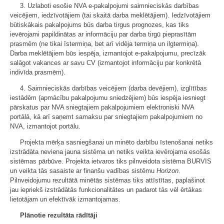
3. Uzlaboti esošie NVA e-pakalpojumi saimnieciskās darbības
veicējiem, iedzīvotājiem (tai skaitā darba meklētājiem). Iedzīvotājiem
būtiskākais pakalpojums būs darba tirgus prognozes, kas tiks
ievērojami papildinātas ar informāciju par darba tirgū pieprasītām
prasmēm (ne tikai īstermiņa, bet arī vidēja termiņa un ilgtermiņa).
Darba meklētājiem būs iespēja, izmantojot e-pakalpojumu, precīzāk
salāgot vakances ar savu CV (izmantojot informāciju par konkrētā
indivīda prasmēm).
4. Saimnieciskās darbības veicējiem (darba devējiem), izglītības
iestādēm (apmācību pakalpojumu sniedzējiem) būs iespēja iesniegt
pārskatus par NVA sniegtajiem pakalpojumiem elektroniski NVA
portālā, kā arī saņemt samaksu par sniegtajiem pakalpojumiem no
NVA, izmantojot portālu.
Projekta mērķa sasniegšanai un minēto darbību īstenošanai netiks
izstrādāta neviena jauna sistēma un netiks veikta ievērojama esošās
sistēmas pārbūve. Projekta ietvaros tiks pilnveidota sistēma BURVIS
un veikta tās sasaiste ar finanšu vadības sistēmu
Horizon
.
Pilnveidojumu rezultātā minētās sistēmas tiks attīstītas, paplašinot
jau iepriekš izstrādātās funkcionalitātes un padarot tās vēl ērtākas
lietotājam un efektīvāk izmantojamas.
Plānotie rezultāta rādītāji