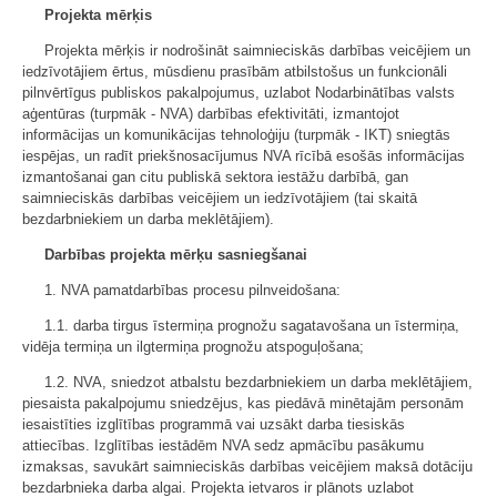
Projekta mērķis
Projekta mērķis ir nodrošināt saimnieciskās darbības veicējiem un
iedzīvotājiem ērtus, mūsdienu prasībām atbilstošus un funkcionāli
pilnvērtīgus publiskos pakalpojumus, uzlabot Nodarbinātības valsts
aģentūras (turpmāk - NVA) darbības efektivitāti, izmantojot
informācijas un komunikācijas tehnoloģiju (turpmāk - IKT) sniegtās
iespējas, un radīt priekšnosacījumus NVA rīcībā esošās informācijas
izmantošanai gan citu publiskā sektora iestāžu darbībā, gan
saimnieciskās darbības veicējiem un iedzīvotājiem (tai skaitā
bezdarbniekiem un darba meklētājiem).
Darbības projekta mērķu sasniegšanai
1. NVA pamatdarbības procesu pilnveidošana:
1.1. darba tirgus īstermiņa prognožu sagatavošana un īstermiņa,
vidēja termiņa un ilgtermiņa prognožu atspoguļošana;
1.2. NVA, sniedzot atbalstu bezdarbniekiem un darba meklētājiem,
piesaista pakalpojumu sniedzējus, kas piedāvā minētajām personām
iesaistīties izglītības programmā vai uzsākt darba tiesiskās
attiecības. Izglītības iestādēm NVA sedz apmācību pasākumu
izmaksas, savukārt saimnieciskās darbības veicējiem maksā dotāciju
bezdarbnieka darba algai. Projekta ietvaros ir plānots uzlabot