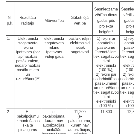
Sasniedzamā
Sasni
vērtība divus
vērtīb
Nr.
Rezultāta
Sākotnējā
Mērvienība
gadus pēc
gadus
p.k.
rādītājs
vērtība
projekta
proj
beigām*
beig
1.
Elektroniski
elektroniski
pašlaik rēķini
1) rēķini ar
1) rēķ
sagatavoto
sagatavoto
elektroniski
apmācību
apmā
rēķinu
rēķinu
netiek
pasākumu
pasā
īpatsvars (par
īpatsvars
sagatavoti
īstenotājiem
īsteno
apmācības
vidēji gadā
tiek sagatavoti
tiek sag
pasākumiem,
tikai
tik
nodarbinātības
elektroniski
elektr
pasākumiem
(100 %);
(100
un
2) rēķini par
2) rēķi
uzturēšanu)**
nodarbinātības
nodarbi
pasākumiem
pasāk
un uzturēšanu
un uztu
tiek sagatavoti
tiek sag
tikai
tik
elektroniski
elektr
(100 %)
(100
2.
E-
e-
11,200
11,800
12,
pakalpojumu
pakalpojuma,
(e-
izmantošanas
kuram nav
pakalpojuma,
skaita
autorizācijas,
kuram nav
pieaugums
unikālās
autorizācijas,