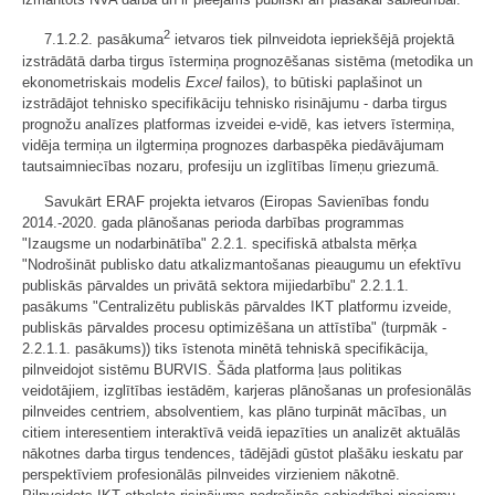
2
7.1.2.2. pasākuma
ietvaros tiek pilnveidota iepriekšējā projektā
izstrādātā darba tirgus īstermiņa prognozēšanas sistēma (metodika un
ekonometriskais modelis
Excel
failos), to būtiski paplašinot un
izstrādājot tehnisko specifikāciju tehnisko risinājumu - darba tirgus
prognožu analīzes platformas izveidei e-vidē, kas ietvers īstermiņa,
vidēja termiņa un ilgtermiņa prognozes darbaspēka piedāvājumam
tautsaimniecības nozaru, profesiju un izglītības līmeņu griezumā.
Savukārt ERAF projekta ietvaros (Eiropas Savienības fondu
2014.-2020. gada plānošanas perioda darbības programmas
"Izaugsme un nodarbinātība" 2.2.1. specifiskā atbalsta mērķa
"Nodrošināt publisko datu atkalizmantošanas pieaugumu un efektīvu
publiskās pārvaldes un privātā sektora mijiedarbību" 2.2.1.1.
pasākums "Centralizētu publiskās pārvaldes IKT platformu izveide,
publiskās pārvaldes procesu optimizēšana un attīstība" (turpmāk -
2.2.1.1. pasākums)) tiks īstenota minētā tehniskā specifikācija,
pilnveidojot sistēmu BURVIS. Šāda platforma ļaus politikas
veidotājiem, izglītības iestādēm, karjeras plānošanas un profesionālās
pilnveides centriem, absolventiem, kas plāno turpināt mācības, un
citiem interesentiem interaktīvā veidā iepazīties un analizēt aktuālās
nākotnes darba tirgus tendences, tādējādi gūstot plašāku ieskatu par
perspektīviem profesionālās pilnveides virzieniem nākotnē.