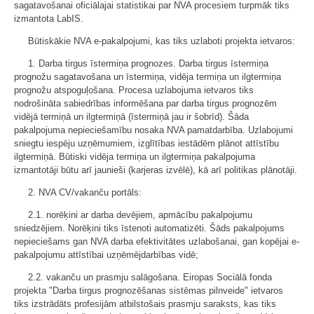
sagatavošanai oficiālajai statistikai par NVA procesiem turpmāk tiks
izmantota LabIS.
Būtiskākie NVA e-pakalpojumi, kas tiks uzlaboti projekta ietvaros:
1. Darba tirgus īstermiņa prognozes. Darba tirgus īstermiņa
prognožu sagatavošana un īstermiņa, vidēja termiņa un ilgtermiņa
prognožu atspoguļošana. Procesa uzlabojuma ietvaros tiks
nodrošināta sabiedrības informēšana par darba tirgus prognozēm
vidējā termiņā un ilgtermiņā (īstermiņā jau ir šobrīd). Šāda
pakalpojuma nepieciešamību nosaka NVA pamatdarbība. Uzlabojumi
sniegtu iespēju uzņēmumiem, izglītības iestādēm plānot attīstību
ilgtermiņā. Būtiski vidēja termiņa un ilgtermiņa pakalpojuma
izmantotāji būtu arī jaunieši (karjeras izvēlē), kā arī politikas plānotāji.
2. NVA CV/vakanču portāls:
2.1. norēķini ar darba devējiem, apmācību pakalpojumu
sniedzējiem. Norēķini tiks īstenoti automatizēti. Šāds pakalpojums
nepieciešams gan NVA darba efektivitātes uzlabošanai, gan kopējai e-
pakalpojumu attīstībai uzņēmējdarbības vidē;
2.2. vakanču un prasmju salāgošana. Eiropas Sociālā fonda
projekta "Darba tirgus prognozēšanas sistēmas pilnveide" ietvaros
tiks izstrādāts profesijām atbilstošais prasmju saraksts, kas tiks