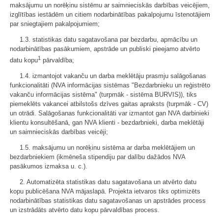
maksājumu un norēķinu sistēmu ar saimnieciskās darbības veicējiem,
izglītības iestādēm un citiem nodarbinātības pakalpojumu īstenotājiem
par sniegtajiem pakalpojumiem;
1.3. statistikas datu sagatavošana par bezdarbu, apmācību un
nodarbinātības pasākumiem, apstrāde un publiski pieejamo atvērto
1
datu kopu
pārvaldība;
1.4. izmantojot vakanču un darba meklētāju prasmju salāgošanas
funkcionalitāti (NVA informācijas sistēmas "Bezdarbnieku un reģistrēto
vakanču informācijas sistēma" (turpmāk - sistēma BURVIS)), tiks
piemeklēts vakancei atbilstošs dzīves gaitas apraksts (turpmāk - CV)
un otrādi. Salāgošanas funkcionalitāti var izmantot gan NVA darbinieki
klientu konsultēšanā, gan NVA klienti - bezdarbnieki, darba meklētāji
un saimnieciskās darbības veicēji;
1.5. maksājumu un norēķinu sistēma ar darba meklētājiem un
bezdarbniekiem (ikmēneša stipendiju par dalību dažādos NVA
pasākumos izmaksa u. c.).
2. Automatizēta statistikas datu sagatavošana un atvērto datu
kopu publicēšana NVA mājaslapā. Projekta ietvaros tiks optimizēts
nodarbinātības statistikas datu sagatavošanas un apstrādes process
un izstrādāts atvērto datu kopu pārvaldības process.