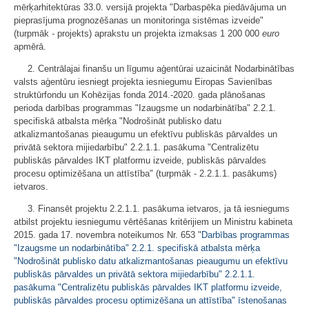
mērķarhitektūras 33.0. versijā projekta "Darbaspēka piedāvājuma un
pieprasījuma prognozēšanas un monitoringa sistēmas izveide"
(turpmāk - projekts) aprakstu un projekta izmaksas 1 200 000
euro
apmērā.
2. Centrālajai finanšu un līgumu aģentūrai uzaicināt Nodarbinātības
valsts aģentūru iesniegt projekta iesniegumu Eiropas Savienības
struktūrfondu un Kohēzijas fonda 2014.-2020. gada plānošanas
perioda darbības programmas "Izaugsme un nodarbinātība" 2.2.1.
specifiskā atbalsta mērķa "Nodrošināt publisko datu
atkalizmantošanas pieaugumu un efektīvu publiskās pārvaldes un
privātā sektora mijiedarbību" 2.2.1.1. pasākuma "Centralizētu
publiskās pārvaldes IKT platformu izveide, publiskās pārvaldes
procesu optimizēšana un attīstība" (turpmāk - 2.2.1.1. pasākums)
ietvaros.
3. Finansēt projektu 2.2.1.1. pasākuma ietvaros, ja tā iesniegums
atbilst projektu iesniegumu vērtēšanas kritērijiem un Ministru kabineta
2015. gada 17. novembra noteikumos Nr. 653 "
Darbības programmas
"Izaugsme un nodarbinātība" 2.2.1. specifiskā atbalsta mērķa
"Nodrošināt publisko datu atkalizmantošanas pieaugumu un efektīvu
publiskās pārvaldes un privātā sektora mijiedarbību" 2.2.1.1.
pasākuma "Centralizētu publiskās pārvaldes IKT platformu izveide,
publiskās pārvaldes procesu optimizēšana un attīstība" īstenošanas