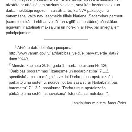
aizstāta ar attālinātiem saziņas veidiem, savukārt bezdarbnieku un
darba meklētāju ieguvumi saistīti ar to, ka NVA pakalpojumu
saņemšanai vairs nav jāapmeklē filiāle klātienē. Sadarbības partneru
(saimnieciskās darbības veicēji un izglītības iestādes) būtiskākie
ieguvumi ir attālināti maksājumi un norēķini ar NVA par sniegtajiem
pakalpojumiem.
1
Atvērto datu definīcija pieejama:
http://www.varam.gov.lv/lat/darbibas_veidi/e_parv/atvertie_dati/?
doc=20449.
2
Ministru kabineta 2016. gada 1. marta noteikumi Nr. 126
"Darbības programmas "Izaugsme un nodarbinātība" 7.1.2.
specifiskā atbalsta mērķa "Izveidot Darba tirgus apsteidzošo
pārkārtojumu sistēmu, nodrošinot tās sasaisti ar Nodarbinātības
barometru" 7.1.2.2. pasākuma "Darba tirgus apsteidzošo
pārkārtojumu sistēmas ieviešana" īstenošanas noteikumi".
Labklājības ministrs
Jānis Reirs