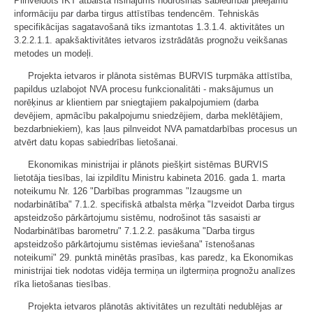
Pilnveidots IKT atbalsta risinājums nodrošinās sabiedrībai pieejamu
informāciju par darba tirgus attīstības tendencēm. Tehniskās
specifikācijas sagatavošanā tiks izmantotas 1.3.1.4. aktivitātes un
3.2.2.1.1. apakšaktivitātes ietvaros izstrādātās prognožu veikšanas
metodes un modeļi.
Projekta ietvaros ir plānota sistēmas BURVIS turpmāka attīstība,
papildus uzlabojot NVA procesu funkcionalitāti - maksājumus un
norēķinus ar klientiem par sniegtajiem pakalpojumiem (darba
devējiem, apmācību pakalpojumu sniedzējiem, darba meklētājiem,
bezdarbniekiem), kas ļaus pilnveidot NVA pamatdarbības procesus un
atvērt datu kopas sabiedrības lietošanai.
Ekonomikas ministrijai ir plānots piešķirt sistēmas BURVIS
lietotāja tiesības, lai izpildītu Ministru kabineta 2016. gada 1. marta
noteikumu Nr. 126 "Darbības programmas "Izaugsme un
nodarbinātība" 7.1.2. specifiskā atbalsta mērķa "Izveidot Darba tirgus
apsteidzošo pārkārtojumu sistēmu, nodrošinot tās sasaisti ar
Nodarbinātības barometru" 7.1.2.2. pasākuma "Darba tirgus
apsteidzošo pārkārtojumu sistēmas ieviešana" īstenošanas
noteikumi" 29. punktā minētās prasības, kas paredz, ka Ekonomikas
ministrijai tiek nodotas vidēja termiņa un ilgtermiņa prognožu analīzes
rīka lietošanas tiesības.
Projekta ietvaros plānotās aktivitātes un rezultāti nedublējas ar