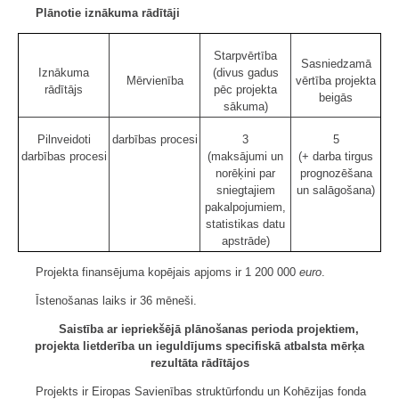
Plānotie iznākuma rādītāji
Starpvērtība
Sasniedzamā
Iznākuma
(divus gadus
Mērvienība
vērtība projekta
rādītājs
pēc projekta
beigās
sākuma)
Pilnveidoti
darbības procesi
3
5
darbības procesi
(maksājumi un
(+ darba tirgus
norēķini par
prognozēšana
sniegtajiem
un salāgošana)
pakalpojumiem,
statistikas datu
apstrāde)
Projekta finansējuma kopējais apjoms ir 1 200 000
euro
.
Īstenošanas laiks ir 36 mēneši.
Saistība ar iepriekšējā plānošanas perioda projektiem,
projekta lietderība un ieguldījums specifiskā atbalsta mērķa
rezultāta rādītājos
Projekts ir Eiropas Savienības struktūrfondu un Kohēzijas fonda