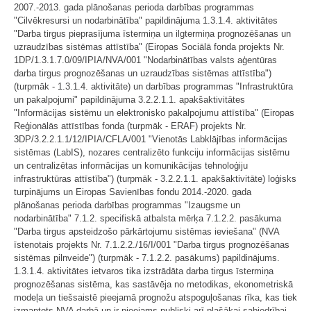
2007.-2013. gada plānošanas perioda darbības programmas
"Cilvēkresursi un nodarbinātība" papildinājuma 1.3.1.4. aktivitātes
"Darba tirgus pieprasījuma īstermiņa un ilgtermiņa prognozēšanas un
uzraudzības sistēmas attīstība" (Eiropas Sociālā fonda projekts Nr.
1DP/1.3.1.7.0/09/IPIA/NVA/001 "Nodarbinātības valsts aģentūras
darba tirgus prognozēšanas un uzraudzības sistēmas attīstība")
(turpmāk - 1.3.1.4. aktivitāte) un darbības programmas "Infrastruktūra
un pakalpojumi" papildinājuma 3.2.2.1.1. apakšaktivitātes
"Informācijas sistēmu un elektronisko pakalpojumu attīstība" (Eiropas
Reģionālās attīstības fonda (turpmāk - ERAF) projekts Nr.
3DP/3.2.2.1.1/12/IPIA/CFLA/001 "Vienotās Labklājības informācijas
sistēmas (LabIS), nozares centralizēto funkciju informācijas sistēmu
un centralizētas informācijas un komunikācijas tehnoloģiju
infrastruktūras attīstība") (turpmāk - 3.2.2.1.1. apakšaktivitāte) loģisks
turpinājums un Eiropas Savienības fondu 2014.-2020. gada
plānošanas perioda darbības programmas "Izaugsme un
nodarbinātība" 7.1.2. specifiskā atbalsta mērķa 7.1.2.2. pasākuma
"Darba tirgus apsteidzošo pārkārtojumu sistēmas ieviešana" (NVA
īstenotais projekts Nr. 7.1.2.2./16/I/001 "Darba tirgus prognozēšanas
sistēmas pilnveide") (turpmāk - 7.1.2.2. pasākums) papildinājums.
1.3.1.4. aktivitātes ietvaros tika izstrādāta darba tirgus īstermiņa
prognozēšanas sistēma, kas sastāvēja no metodikas, ekonometriskā
modeļa un tiešsaistē pieejamā prognožu atspoguļošanas rīka, kas tiek
izmantots NVA darbā un ir pieejams publiski arī plašākai sabiedrībai.