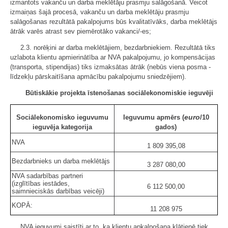
izmantots vakanču un darba meklētāju prasmju salāgošanā. Veicot
izmaiņas šajā procesā, vakanču un darba meklētāju prasmju
salāgošanas rezultātā pakalpojums būs kvalitatīvāks, darba meklētājs
ātrāk varēs atrast sev piemērotāko vakanci/-es;
2.3. norēķini ar darba meklētājiem, bezdarbniekiem. Rezultātā tiks
uzlabota klientu apmierinātība ar NVA pakalpojumu, jo kompensācijas
(transporta, stipendijas) tiks izmaksātas ātrāk (nebūs viena posma -
līdzekļu pārskaitīšana apmācību pakalpojumu sniedzējiem).
Būtiskākie projekta īstenošanas sociālekonomiskie ieguvēji
euro
Sociālekonomisko ieguvumu
Ieguvumu apmērs (
/10
ieguvēja kategorija
gados)
NVA
1 809 395,08
Bezdarbnieks un darba meklētājs
3 287 080,00
NVA sadarbības partneri
(izglītības iestādes,
6 112 500,00
saimnieciskās darbības veicēji)
KOPĀ:
11 208 975
NVA ieguvumi saistīti ar to, ka klientu apkalpošana klātienē tiek