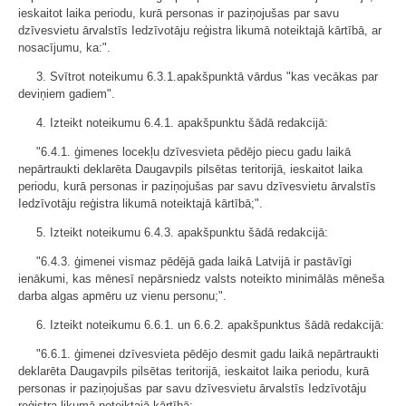
ieskaitot laika periodu, kurā personas ir paziņojušas par savu
dzīvesvietu ārvalstīs Iedzīvotāju reģistra likumā noteiktajā kārtībā, ar
nosacījumu, ka:".
3. Svītrot noteikumu 6.3.1.apakšpunktā vārdus "kas vecākas par
deviņiem gadiem".
4. Izteikt noteikumu 6.4.1. apakšpunktu šādā redakcijā:
"6.4.1. ģimenes locekļu dzīvesvieta pēdējo piecu gadu laikā
nepārtraukti deklarēta Daugavpils pilsētas teritorijā, ieskaitot laika
periodu, kurā personas ir paziņojušas par savu dzīvesvietu ārvalstīs
Iedzīvotāju reģistra likumā noteiktajā kārtībā;".
5. Izteikt noteikumu 6.4.3. apakšpunktu šādā redakcijā:
"6.4.3. ģimenei vismaz pēdējā gada laikā Latvijā ir pastāvīgi
ienākumi, kas mēnesī nepārsniedz valsts noteikto minimālās mēneša
darba algas apmēru uz vienu personu;".
6. Izteikt noteikumu 6.6.1. un 6.6.2. apakšpunktus šādā redakcijā:
"6.6.1. ģimenei dzīvesvieta pēdējo desmit gadu laikā nepārtraukti
deklarēta Daugavpils pilsētas teritorijā, ieskaitot laika periodu, kurā
personas ir paziņojušas par savu dzīvesvietu ārvalstīs Iedzīvotāju
reģistra likumā noteiktajā kārtībā;