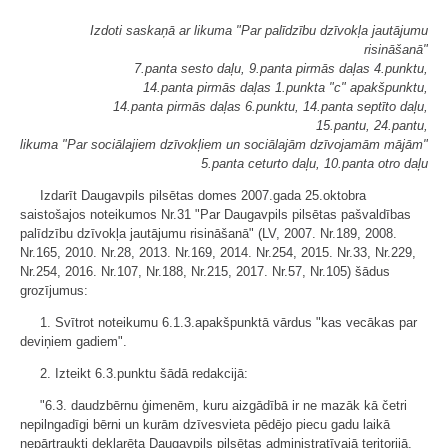
Izdoti saskaņā ar likuma "Par palīdzību dzīvokļa jautājumu
risināšanā"
7.panta sesto daļu, 9.panta pirmās daļas 4.punktu,
14.panta pirmās daļas 1.punkta "c" apakšpunktu,
14.panta pirmās daļas 6.punktu, 14.panta septīto daļu,
15.pantu, 24.pantu,
likuma "Par sociālajiem dzīvokļiem un sociālajām dzīvojamām mājām"
5.panta ceturto daļu, 10.panta otro daļu
Izdarīt Daugavpils pilsētas domes 2007.gada 25.oktobra
saistošajos noteikumos Nr.31 "Par Daugavpils pilsētas pašvaldības
palīdzību dzīvokļa jautājumu risināšanā" (LV, 2007. Nr.189, 2008.
Nr.165, 2010. Nr.28, 2013. Nr.169, 2014. Nr.254, 2015. Nr.33, Nr.229,
Nr.254, 2016. Nr.107, Nr.188, Nr.215, 2017. Nr.57, Nr.105) šādus
grozījumus:
1. Svītrot noteikumu 6.1.3.apakšpunktā vārdus "kas vecākas par
deviņiem gadiem".
2. Izteikt 6.3.punktu šādā redakcijā:
"6.3. daudzbērnu ģimenēm, kuru aizgādībā ir ne mazāk kā četri
nepilngadīgi bērni un kurām dzīvesvieta pēdējo piecu gadu laikā
nepārtraukti deklarēta Daugavpils pilsētas administratīvajā teritorijā,