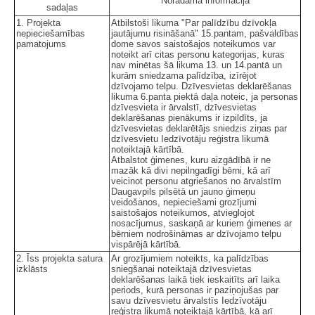
Norādāmā informācija
sadaļas
1. Projekta
Atbilstoši likuma "Par palīdzību dzīvokļa
nepieciešamības
jautājumu risināšanā" 15.pantam, pašvaldības
pamatojums
dome savos saistošajos noteikumos var
noteikt arī citas personu kategorijas, kuras
nav minētas šā likuma 13. un 14.pantā un
kurām sniedzama palīdzība, izīrējot
dzīvojamo telpu. Dzīvesvietas deklarēšanas
likuma 6.panta piektā daļa noteic, ja personas
dzīvesvieta ir ārvalstī, dzīvesvietas
deklarēšanas pienākums ir izpildīts, ja
dzīvesvietas deklarētājs sniedzis ziņas par
dzīvesvietu Iedzīvotāju reģistra likumā
noteiktajā kārtībā.
Atbalstot ģimenes, kuru aizgādībā ir ne
mazāk kā divi nepilngadīgi bērni, kā arī
veicinot personu atgriešanos no ārvalstīm
Daugavpils pilsētā un jauno ģimeņu
veidošanos, nepieciešami grozījumi
saistošajos noteikumos, atvieglojot
nosacījumus, saskaņā ar kuriem ģimenes ar
bērniem nodrošināmas ar dzīvojamo telpu
vispārējā kārtībā.
2. Īss projekta satura
Ar grozījumiem noteikts, ka palīdzības
izklāsts
sniegšanai noteiktajā dzīvesvietas
deklarēšanas laikā tiek ieskaitīts arī laika
periods, kurā personas ir paziņojušas par
savu dzīvesvietu ārvalstīs Iedzīvotāju
reģistra likumā noteiktajā kārtībā, kā arī