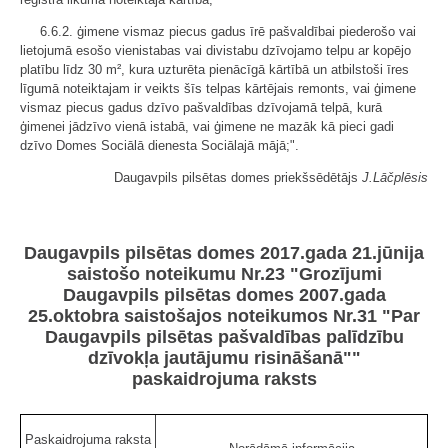
6.6.2. ģimene vismaz piecus gadus īrē pašvaldībai piederošo vai
lietojumā esošo vienistabas vai divistabu dzīvojamo telpu ar kopējo
platību līdz 30 m², kura uzturēta pienācīgā kārtībā un atbilstoši īres
līgumā noteiktajam ir veikts šīs telpas kārtējais remonts, vai ģimene
vismaz piecus gadus dzīvo pašvaldības dzīvojamā telpā, kurā
ģimenei jādzīvo vienā istabā, vai ģimene ne mazāk kā pieci gadi
dzīvo Domes Sociālā dienesta Sociālajā mājā;".
Daugavpils pilsētas domes priekšsēdētājs
J.Lāčplēsis
Daugavpils pilsētas domes 2017.gada 21.jūnija
saistošo noteikumu Nr.23 "Grozījumi
Daugavpils pilsētas domes 2007.gada
25.oktobra saistošajos noteikumos Nr.31 "Par
Daugavpils pilsētas pašvaldības palīdzību
dzīvokļa jautājumu risināšanā""
paskaidrojuma raksts
Paskaidrojuma raksta