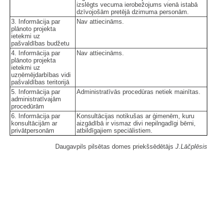
izslēgts vecuma ierobežojums vienā istabā
dzīvojošām pretējā dzimuma personām.
3. Informācija par
Nav attiecināms.
plānoto projekta
ietekmi uz
pašvaldības budžetu
4. Informācija par
Nav attiecināms.
plānoto projekta
ietekmi uz
uzņēmējdarbības vidi
pašvaldības teritorijā
5. Informācija par
Administratīvās procedūras netiek mainītas.
administratīvajām
procedūrām
6. Informācija par
Konsultācijas notikušas ar ģimenēm, kuru
konsultācijām ar
aizgādībā ir vismaz divi nepilngadīgi bērni,
privātpersonām
atbildīgajiem speciālistiem.
Daugavpils pilsētas domes priekšsēdētājs
J.Lāčplēsis