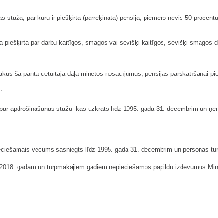
s stāža, par kuru ir piešķirta (pārrēķināta) pensija, piemēro nevis 50 pro
ja piešķirta par darbu kaitīgos, smagos vai sevišķi kaitīgos, sevišķi smagos 
ākus šā panta ceturtajā daļā minētos nosacījumus, pensijas pārskatīšanai p
:
ar apdrošināšanas stāžu, kas uzkrāts līdz 1995. gada 31. decembrim un ņemts v
epieciešamais vecums sasniegts līdz 1995. gada 31. decembrim un personas tur
, 2018. gadam un turpmākajiem gadiem nepieciešamos papildu izdevumus Minist