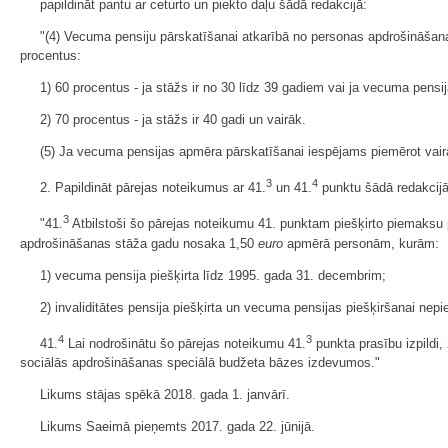
papildināt pantu ar ceturto un piekto daļu šādā redakcijā:
"(4) Vecuma pensiju pārskatīšanai atkarībā no personas apdrošināšana
procentus:
1) 60 procentus - ja stāžs ir no 30 līdz 39 gadiem vai ja vecuma pensi
2) 70 procentus - ja stāžs ir 40 gadi un vairāk.
(5) Ja vecuma pensijas apmēra pārskatīšanai iespējams piemērot vair
3
4
2. Papildināt pārejas noteikumus ar 41.
un 41.
punktu šādā redakcijā
3
"41.
Atbilstoši šo pārejas noteikumu 41. punktam piešķirto piemaksu p
apdrošināšanas stāža gadu nosaka 1,50
euro
apmērā personām, kurām:
1) vecuma pensija piešķirta līdz 1995. gada 31. decembrim;
2) invaliditātes pensija piešķirta un vecuma pensijas piešķiršanai n
4
3
41.
Lai nodrošinātu šo pārejas noteikumu 41.
punkta prasību izpildi
sociālās apdrošināšanas speciālā budžeta bāzes izdevumos."
Likums stājas spēkā 2018. gada 1. janvārī.
Likums Saeimā pieņemts 2017. gada 22. jūnijā.