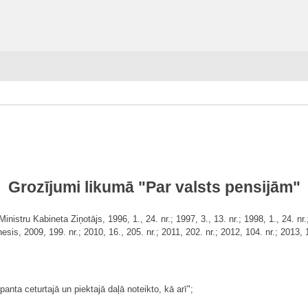
Grozījumi likumā "Par valsts pensijām"
tru Kabineta Ziņotājs, 1996, 1., 24. nr.; 1997, 3., 13. nr.; 1998, 1., 24. nr.; 1
tnesis, 2009, 199. nr.; 2010, 16., 205. nr.; 2011, 202. nr.; 2012, 104. nr.; 2013, 
anta ceturtajā un piektajā daļā noteikto, kā arī";