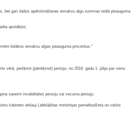
centus, bet gan šādus apdrošināšanas iemaksu algu summas reālā pieauguma
darba apstākļos;
iemēro lielākos iemaksu algas pieauguma procentus."
ērā, piešķirot (pārrēķinot) pensiju, no 2018. gada 1. jūlija par vienu
pina saņemt invaliditātes pensiju vai vecuma pensiju.
ru kabinets iekļauj Labklājības ministrijas pamatbudžeta un valsts