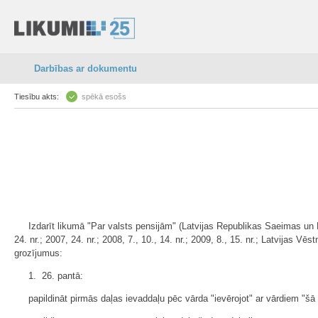
Darbības ar dokumentu
Tiesību akts:
spēkā esošs
Izdarīt likumā "Par valsts pensijām" (Latvijas Republikas Saeimas un Minis
24. nr.; 2007, 24. nr.; 2008, 7., 10., 14. nr.; 2009, 8., 15. nr.; Latvijas Vēs
grozījumus:
1. 26. pantā:
papildināt pirmās daļas ievaddaļu pēc vārda "ievērojot" ar vārdiem "šā p