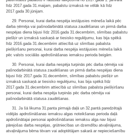
līdz 2017.gada 31.maijam, pabalstu izmaksā ne vēlāk kā līdz
2017.gada 30.jūnijam.
29. Personai, kurai darba nespēja iestājusies mēneša laikā pēc
darba ņēmēja vai pašnodarbinātā statusa zaudēšanas un pirmā darba
nespējas diena bijusi līdz 2016.gada 31.decembrim, slimības pabalstu
piešķir un izmaksā saskaņā ar tiesisko regulējumu, kas bija spēkā
līdz 2016.gada 31.decembrim attiecībā uz slimības pabalsta
piešķiršanu personai, kurai darba nespēja iestājusies mēneša laikā
pēc valsts sociālās apdrošināšanas iemaksu perioda beigām.
30. Personai, kurai darba nespēja turpinās pēc darba ņēmēja vai
pašnodarbinātā statusa zaudēšanas un pirmā darba nespējas diena
bijusi līdz 2017.gada 31.decembrim, slimības pabalstu piešķir un
izmaksā saskaņā ar tiesisko regulējumu, kas bija spēkā līdz
2017.gada 31.decembrim attiecībā uz slimības pabalsta piešķiršanu
personai, kurai darba nespēja turpinās pēc darba ņēmēja vai
pašnodarbinātā statusa zaudēšanas.
31. Ja šā likuma 31.panta pirmajā daļā un 32.pantā paredzētajā
vidējās apdrošināšanas iemaksu algas noteikšanas perioda daļā
apdrošinātajai personai apdrošināšanas iemaksu alga nav bijusi
pārejošas darba nespējas, grūtniecības un dzemdību atvaļinājuma,
atvaļinājuma bērna tēvam vai adoptētājam sakarā ar nepieciešamību