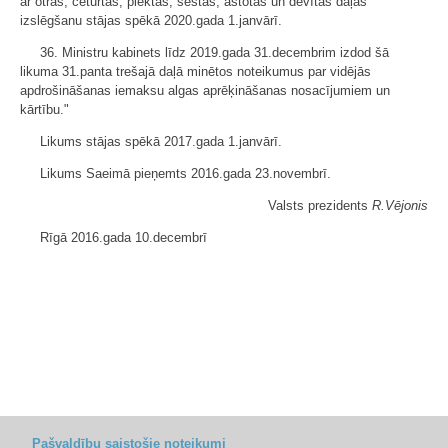
ar otrās, ceturtās, piektās, sestās, astotās un devītās daļas
izslēgšanu stājas spēkā 2020.gada 1.janvārī.
36. Ministru kabinets līdz 2019.gada 31.decembrim izdod šā
likuma 31.panta trešajā daļā minētos noteikumus par vidējās
apdrošināšanas iemaksu algas aprēķināšanas nosacījumiem un
kārtību."
Likums stājas spēkā 2017.gada 1.janvārī.
Likums Saeimā pieņemts 2016.gada 23.novembrī.
Valsts prezidents
R.Vējonis
Rīgā 2016.gada 10.decembrī
Pašvaldību saistošie noteikumi