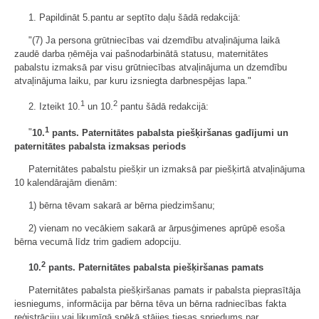
1. Papildināt 5.pantu ar septīto daļu šādā redakcijā:
"(7) Ja persona grūtniecības vai dzemdību atvaļinājuma laikā
zaudē darba ņēmēja vai pašnodarbinātā statusu, maternitātes
pabalstu izmaksā par visu grūtniecības atvaļinājuma un dzemdību
atvaļinājuma laiku, par kuru izsniegta darbnespējas lapa."
1
2
2. Izteikt 10.
un 10.
pantu šādā redakcijā:
1
"
10.
pants. Paternitātes pabalsta piešķiršanas gadījumi un
paternitātes pabalsta izmaksas periods
Paternitātes pabalstu piešķir un izmaksā par piešķirtā atvaļinājuma
10 kalendārajām dienām:
1) bērna tēvam sakarā ar bērna piedzimšanu;
2) vienam no vecākiem sakarā ar ārpusģimenes aprūpē esoša
bērna vecumā līdz trim gadiem adopciju.
2
10.
pants. Paternitātes pabalsta piešķiršanas pamats
Paternitātes pabalsta piešķiršanas pamats ir pabalsta pieprasītāja
iesniegums, informācija par bērna tēva un bērna radniecības fakta
reģistrāciju vai likumīgā spēkā stājies tiesas spriedums par