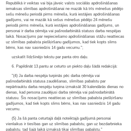
Republikā ir veiktas vai bija jāveic valsts sociālās apdrošināšanas
iemaksas slimības apdrošināšanai ne mazāk kā trīs mēnešus pēdējo
sešu mēnešu periodā pirms mēneša, kurā iestājies apdrošināšanas
gadījums, vai ne mazāk kā sešus mēnešus pēdējo 24 mēnešu
periodā pirms mēneša, kurā iestājies apdrošināšanas gadījums, un
personai ir darba ņēmēja vai pašnodarbinātā statuss darba nespējas
laikā. Nosacījums par nepieciešamo apdrošināšanas stāžu neattiecas
uz slimības pabalsta piešķiršanu gadījumos, kad tiek kopts slims
bērns, kas nav sasniedzis 14 gadu vecumu.";
uzskatīt līdzšinējo tekstu par panta otro daļu.
6. Papildināt 13.pantu ar ceturto un piekto daļu šādā redakcijā:
"(4) Ja darba nespēja turpinās pēc darba ņēmēja vai
pašnodarbinātā statusa zaudēšanas, slimības pabalstu par
nepārtrauktu darba nespēju turpina izmaksāt 30 kalendārās dienas no
dienas, kad persona zaudējusi darba ņēmēja vai pašnodarbinātā
statusu. Šis nosacījums neattiecas uz slimības pabalsta piešķiršanu
gadījumos, kad tiek kopts slims bērns, kas nav sasniedzis 14 gadu
vecumu.
(5) Ja šā panta ceturtajā daļā noteiktajā gadījumā personai
vienlaikus ir tiesības gan uz slimības pabalstu, gan uz bezdarbnieka
pabalstu, tad šajā laikā izmaksā tikai slimības pabalstu."