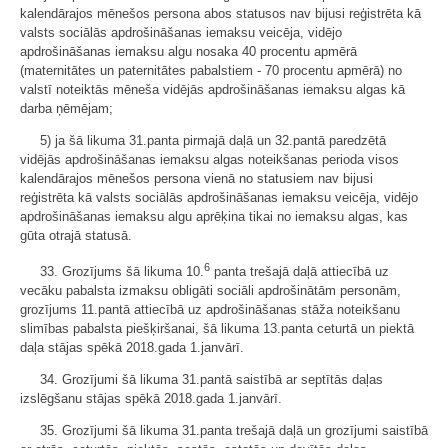
kalendārajos mēnešos persona abos statusos nav bijusi reģistrēta kā
valsts sociālās apdrošināšanas iemaksu veicēja, vidējo
apdrošināšanas iemaksu algu nosaka 40 procentu apmērā
(maternitātes un paternitātes pabalstiem - 70 procentu apmērā) no
valstī noteiktās mēneša vidējās apdrošināšanas iemaksu algas kā
darba ņēmējam;
5) ja šā likuma 31.panta pirmajā daļā un 32.pantā paredzētā
vidējās apdrošināšanas iemaksu algas noteikšanas perioda visos
kalendārajos mēnešos persona vienā no statusiem nav bijusi
reģistrēta kā valsts sociālās apdrošināšanas iemaksu veicēja, vidējo
apdrošināšanas iemaksu algu aprēķina tikai no iemaksu algas, kas
gūta otrajā statusā.
6
33. Grozījums šā likuma 10.
panta trešajā daļā attiecībā uz
vecāku pabalsta izmaksu obligāti sociāli apdrošinātām personām,
grozījums 11.pantā attiecībā uz apdrošināšanas stāža noteikšanu
slimības pabalsta piešķiršanai, šā likuma 13.panta ceturtā un piektā
daļa stājas spēkā 2018.gada 1.janvārī.
34. Grozījumi šā likuma 31.pantā saistībā ar septītās daļas
izslēgšanu stājas spēkā 2018.gada 1.janvārī.
35. Grozījumi šā likuma 31.panta trešajā daļā un grozījumi saistībā