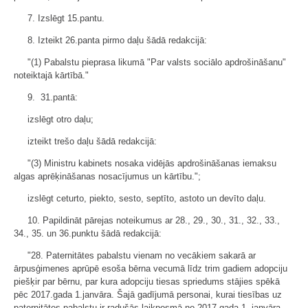
7. Izslēgt 15.pantu.
8. Izteikt 26.panta pirmo daļu šādā redakcijā:
"(1) Pabalstu pieprasa likumā "Par valsts sociālo apdrošināšanu"
noteiktajā kārtībā."
9. 31.pantā:
izslēgt otro daļu;
izteikt trešo daļu šādā redakcijā:
"(3) Ministru kabinets nosaka vidējās apdrošināšanas iemaksu
algas aprēķināšanas nosacījumus un kārtību.";
izslēgt ceturto, piekto, sesto, septīto, astoto un devīto daļu.
10. Papildināt pārejas noteikumus ar 28., 29., 30., 31., 32., 33.,
34., 35. un 36.punktu šādā redakcijā:
"28. Paternitātes pabalstu vienam no vecākiem sakarā ar
ārpusģimenes aprūpē esoša bērna vecumā līdz trim gadiem adopciju
piešķir par bērnu, par kura adopciju tiesas spriedums stājies spēkā
pēc 2017.gada 1.janvāra. Šajā gadījumā personai, kurai tiesības uz
paternitātes pabalstu ir radušās laikposmā no 2017.gada 1. janvāra