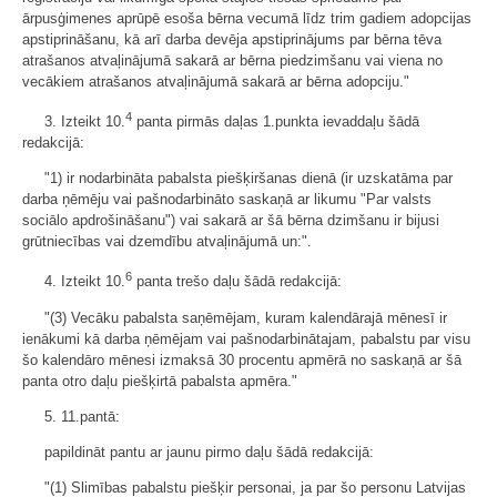
ārpusģimenes aprūpē esoša bērna vecumā līdz trim gadiem adopcijas
apstiprināšanu, kā arī darba devēja apstiprinājums par bērna tēva
atrašanos atvaļinājumā sakarā ar bērna piedzimšanu vai viena no
vecākiem atrašanos atvaļinājumā sakarā ar bērna adopciju."
4
3. Izteikt 10.
panta pirmās daļas 1.punkta ievaddaļu šādā
redakcijā:
"1) ir nodarbināta pabalsta piešķiršanas dienā (ir uzskatāma par
darba ņēmēju vai pašnodarbināto saskaņā ar likumu "Par valsts
sociālo apdrošināšanu") vai sakarā ar šā bērna dzimšanu ir bijusi
grūtniecības vai dzemdību atvaļinājumā un:".
6
4. Izteikt 10.
panta trešo daļu šādā redakcijā:
"(3) Vecāku pabalsta saņēmējam, kuram kalendārajā mēnesī ir
ienākumi kā darba ņēmējam vai pašnodarbinātajam, pabalstu par visu
šo kalendāro mēnesi izmaksā 30 procentu apmērā no saskaņā ar šā
panta otro daļu piešķirtā pabalsta apmēra."
5. 11.pantā:
papildināt pantu ar jaunu pirmo daļu šādā redakcijā:
"(1) Slimības pabalstu piešķir personai, ja par šo personu Latvijas