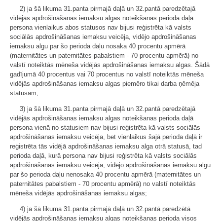
2) ja šā likuma 31.panta pirmajā daļā un 32.pantā paredzētajā
vidējās apdrošināšanas iemaksu algas noteikšanas perioda daļā
persona vienlaikus abos statusos nav bijusi reģistrēta kā valsts
sociālās apdrošināšanas iemaksu veicēja, vidējo apdrošināšanas
iemaksu algu par šo perioda daļu nosaka 40 procentu apmērā
(maternitātes un paternitātes pabalstiem - 70 procentu apmērā) no
valstī noteiktās mēneša vidējās apdrošināšanas iemaksu algas. Šādā
gadījumā 40 procentus vai 70 procentus no valstī noteiktās mēneša
vidējās apdrošināšanas iemaksu algas piemēro tikai darba ņēmēja
statusam;
3) ja šā likuma 31.panta pirmajā daļā un 32.pantā paredzētajā
vidējās apdrošināšanas iemaksu algas noteikšanas perioda daļā
persona vienā no statusiem nav bijusi reģistrēta kā valsts sociālās
apdrošināšanas iemaksu veicēja, bet vienlaikus šajā perioda daļā ir
reģistrēta tās vidējā apdrošināšanas iemaksu alga otrā statusā, tad
perioda daļā, kurā persona nav bijusi reģistrēta kā valsts sociālās
apdrošināšanas iemaksu veicēja, vidējo apdrošināšanas iemaksu algu
par šo perioda daļu nenosaka 40 procentu apmērā (maternitātes un
paternitātes pabalstiem - 70 procentu apmērā) no valstī noteiktās
mēneša vidējās apdrošināšanas iemaksu algas;
4) ja šā likuma 31.panta pirmajā daļā un 32.pantā paredzētā
vidējās apdrošināšanas iemaksu algas noteikšanas perioda visos