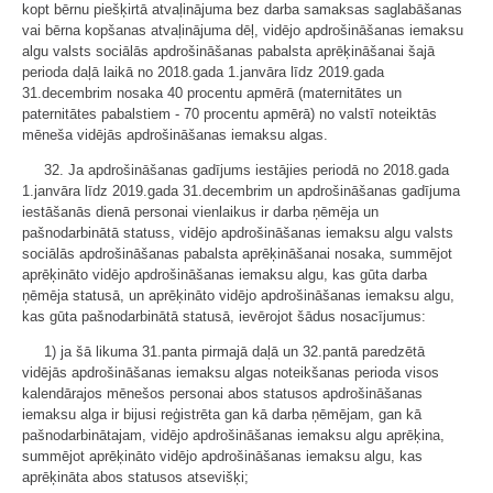
kopt bērnu piešķirtā atvaļinājuma bez darba samaksas saglabāšanas
vai bērna kopšanas atvaļinājuma dēļ, vidējo apdrošināšanas iemaksu
algu valsts sociālās apdrošināšanas pabalsta aprēķināšanai šajā
perioda daļā laikā no 2018.gada 1.janvāra līdz 2019.gada
31.decembrim nosaka 40 procentu apmērā (maternitātes un
paternitātes pabalstiem - 70 procentu apmērā) no valstī noteiktās
mēneša vidējās apdrošināšanas iemaksu algas.
32. Ja apdrošināšanas gadījums iestājies periodā no 2018.gada
1.janvāra līdz 2019.gada 31.decembrim un apdrošināšanas gadījuma
iestāšanās dienā personai vienlaikus ir darba ņēmēja un
pašnodarbinātā statuss, vidējo apdrošināšanas iemaksu algu valsts
sociālās apdrošināšanas pabalsta aprēķināšanai nosaka, summējot
aprēķināto vidējo apdrošināšanas iemaksu algu, kas gūta darba
ņēmēja statusā, un aprēķināto vidējo apdrošināšanas iemaksu algu,
kas gūta pašnodarbinātā statusā, ievērojot šādus nosacījumus:
1) ja šā likuma 31.panta pirmajā daļā un 32.pantā paredzētā
vidējās apdrošināšanas iemaksu algas noteikšanas perioda visos
kalendārajos mēnešos personai abos statusos apdrošināšanas
iemaksu alga ir bijusi reģistrēta gan kā darba ņēmējam, gan kā
pašnodarbinātajam, vidējo apdrošināšanas iemaksu algu aprēķina,
summējot aprēķināto vidējo apdrošināšanas iemaksu algu, kas
aprēķināta abos statusos atsevišķi;