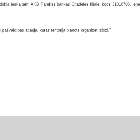
odokļa ieskaitāmi AKB Parekss bankas Citadeles filiālē, kods 31010708, ieņ
pašvaldības atļauja, kuras teritorijā plānots organizēt izlozi."