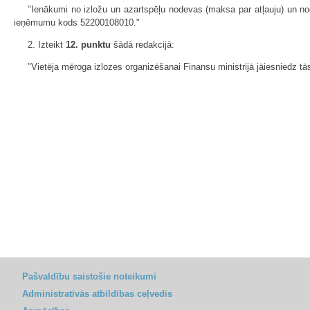
"Ienākumi no izložu un azartspēļu nodevas (maksa par atļauju) un n
ieņēmumu kods 52200108010."
2. Izteikt
12. punktu
šādā redakcijā:
"Vietēja mēroga izlozes organizēšanai Finansu ministrijā jāiesniedz tās 
Pašvaldību saistošie noteikumi
Administratīvās atbildības ceļvedis