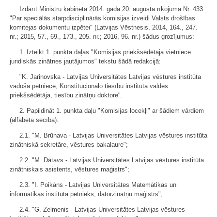
Izdarīt Ministru kabineta 2014. gada 20. augusta rīkojumā Nr. 433
"Par speciālās starpdisciplinārās komisijas izveidi Valsts drošības
komitejas dokumentu izpētei" (Latvijas Vēstnesis, 2014, 164., 247.
nr.; 2015, 57., 69., 173., 205. nr.; 2016, 96. nr.) šādus grozījumus:
1. Izteikt 1. punkta daļas "Komisijas priekšsēdētāja vietniece
juridiskās zinātnes jautājumos" tekstu šādā redakcijā:
"K. Jarinovska - Latvijas Universitātes Latvijas vēstures institūta
vadošā pētniece, Konstitucionālo tiesību institūta valdes
priekšsēdētāja, tiesību zinātņu doktore".
2. Papildināt 1. punkta daļu "Komisijas locekļi" ar šādiem vārdiem
(alfabēta secībā):
2.1. "M. Brūnava - Latvijas Universitātes Latvijas vēstures institūta
zinātniskā sekretāre, vēstures bakalaure";
2.2. "M. Dātavs - Latvijas Universitātes Latvijas vēstures institūta
zinātniskais asistents, vēstures maģistrs";
2.3. "I. Poikāns - Latvijas Universitātes Matemātikas un
informātikas institūta pētnieks, datorzinātņu maģistrs";
2.4. "G. Zelmenis - Latvijas Universitātes Latvijas vēstures