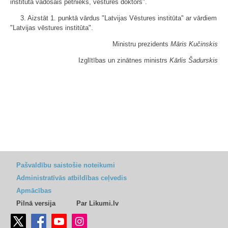
institūta vadošais pētnieks, vēstures doktors".
3. Aizstāt 1. punktā vārdus "Latvijas Vēstures institūta" ar vārdiem
"Latvijas vēstures institūta".
Ministru prezidents
Māris Kučinskis
Izglītības un zinātnes ministrs
Kārlis Šadurskis
Pašvaldību saistošie noteikumi
Administratīvās atbildības ceļvedis
Apmācības
Pilnā versija
Par Likumi.lv