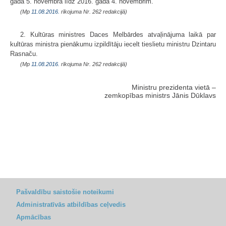
gada 5. novembra līdz 2016. gada 4. novembrim.
(Mp
11.08.2016.
rīkojuma Nr. 262 redakcijā)
2. Kultūras ministres Daces Melbārdes atvaļinājuma laikā par
kultūras ministra pienākumu izpildītāju iecelt tieslietu ministru Dzintaru
Rasnaču.
(Mp
11.08.2016.
rīkojuma Nr. 262 redakcijā)
Ministru prezidenta vietā –
zemkopības ministrs Jānis Dūklavs
Pašvaldību saistošie noteikumi
Administratīvās atbildības ceļvedis
Apmācības