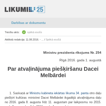
Darbības ar dokumentu
Tiesību akts:
spēkā esošs
Attēlotā redakcija: 11.08.2016. - ... /
Spēkā esošā
Ministru prezidenta rīkojums Nr. 254
Rīgā 2016. gada 1. augustā
Par atvaļinājuma piešķiršanu Dacei
Melbārdei
1. Saskaņā ar
Ministru kabineta iekārtas likuma
34. panta
otro daļu
piešķirt kultūras ministrei Dacei Melbārdei ikgadējā atvaļinājuma daļu
no 2016. gada 8. augusta līdz 11. augustam par laikposmu no 2015.