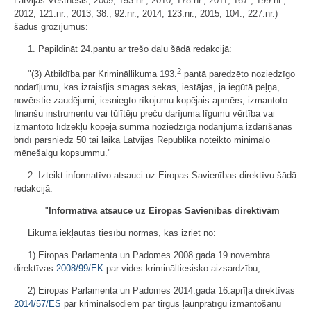
Latvijas Vēstnesis, 2009, 193.nr.; 2010, 178.nr.; 2011, 167., 199.nr.;
2012, 121.nr.; 2013, 38., 92.nr.; 2014, 123.nr.; 2015, 104., 227.nr.)
šādus grozījumus:
1. Papildināt 24.pantu ar trešo daļu šādā redakcijā:
2
"(3) Atbildība par Krimināllikuma 193.
pantā paredzēto noziedzīgo
nodarījumu, kas izraisījis smagas sekas, iestājas, ja iegūtā peļņa,
novērstie zaudējumi, iesniegto rīkojumu kopējais apmērs, izmantoto
finanšu instrumentu vai tūlītēju preču darījuma līgumu vērtība vai
izmantoto līdzekļu kopējā summa noziedzīga nodarījuma izdarīšanas
brīdī pārsniedz 50 tai laikā Latvijas Republikā noteikto minimālo
mēnešalgu kopsummu."
2. Izteikt informatīvo atsauci uz Eiropas Savienības direktīvu šādā
redakcijā:
"
Informatīva atsauce uz Eiropas Savienības direktīvām
Likumā iekļautas tiesību normas, kas izriet no:
1) Eiropas Parlamenta un Padomes 2008.gada 19.novembra
direktīvas
2008/99/EK
par vides krimināltiesisko aizsardzību;
2) Eiropas Parlamenta un Padomes 2014.gada 16.aprīļa direktīvas
2014/57/ES
par kriminālsodiem par tirgus ļaunprātīgu izmantošanu