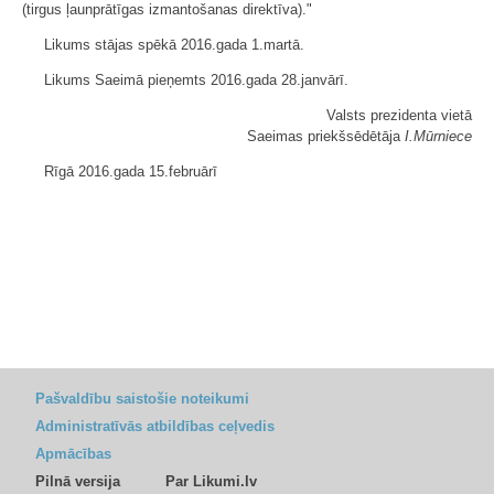
(tirgus ļaunprātīgas izmantošanas direktīva)."
Likums stājas spēkā 2016.gada 1.martā.
Likums Saeimā pieņemts 2016.gada 28.janvārī.
Valsts prezidenta vietā
Saeimas priekšsēdētāja
I.Mūrniece
Rīgā 2016.gada 15.februārī
Pašvaldību saistošie noteikumi
Administratīvās atbildības ceļvedis
Apmācības
Pilnā versija
Par Likumi.lv