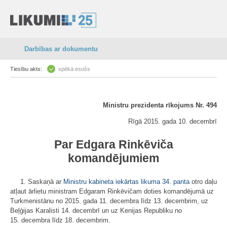
Darbības ar dokumentu
Tiesību akts:
spēkā esošs
Ministru prezidenta rīkojums Nr. 494
Rīgā 2015. gada 10. decembrī
Par Edgara Rinkēviča
komandējumiem
1. Saskaņā ar
Ministru kabineta iekārtas likuma
34. panta
otro daļu
atļaut ārlietu ministram Edgaram Rinkēvičam doties komandējumā uz
Turkmenistānu no 2015. gada 11. decembra līdz 13. decembrim, uz
Beļģijas Karalisti 14. decembrī un uz Kenijas Republiku no
15. decembra līdz 18. decembrim.