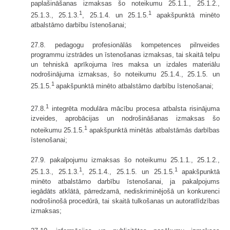
paplašināšanas izmaksas šo noteikumu 25.1.1., 25.1.2.,
1
1
25.1.3., 25.1.3.
, 25.1.4. un 25.1.5.
apakšpunktā minēto
atbalstāmo darbību īstenošanai;
27.8. pedagogu profesionālās kompetences pilnveides
programmu izstrādes un īstenošanas izmaksas, tai skaitā telpu
un tehniskā aprīkojuma īres maksa un izdales materiālu
nodrošinājuma izmaksas, šo noteikumu 25.1.4., 25.1.5. un
1
25.1.5.
apakšpunktā minēto atbalstāmo darbību īstenošanai;
1
27.8.
integrēta modulāra mācību procesa atbalsta risinājuma
izveides, aprobācijas un nodrošināšanas izmaksas šo
1
noteikumu 25.1.5.
apakšpunktā minētās atbalstāmās darbības
īstenošanai;
27.9. pakalpojumu izmaksas šo noteikumu 25.1.1., 25.1.2.,
1
1
25.1.3., 25.1.3.
, 25.1.4., 25.1.5. un 25.1.5.
apakšpunktā
minēto atbalstāmo darbību īstenošanai, ja pakalpojums
iegādāts atklātā, pārredzamā, nediskriminējošā un konkurenci
nodrošinošā procedūrā, tai skaitā tulkošanas un autoratlīdzības
izmaksas;