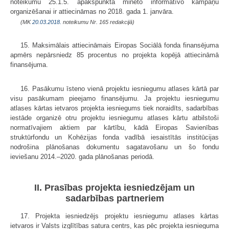
noteikumu 25.1.5. apakšpunktā minēto informatīvo kampaņu
organizēšanai ir attiecināmas no 2018. gada 1. janvāra.
(MK
20.03.2018.
noteikumu Nr. 165 redakcijā)
15. Maksimālais attiecināmais Eiropas Sociālā fonda finansējuma
apmērs nepārsniedz 85 procentus no projekta kopējā attiecināmā
finansējuma.
16. Pasākumu īsteno vienā projektu iesniegumu atlases kārtā par
visu pasākumam pieejamo finansējumu. Ja projektu iesniegumu
atlases kārtas ietvaros projekta iesniegums tiek noraidīts, sadarbības
iestāde organizē otru projektu iesniegumu atlases kārtu atbilstoši
normatīvajiem aktiem par kārtību, kādā Eiropas Savienības
struktūrfondu un Kohēzijas fonda vadībā iesaistītās institūcijas
nodrošina plānošanas dokumentu sagatavošanu un šo fondu
ieviešanu 2014.–2020. gada plānošanas periodā.
II. Prasības projekta iesniedzējam un
sadarbības partneriem
17. Projekta iesniedzējs projektu iesniegumu atlases kārtas
ietvaros ir Valsts izglītības satura centrs, kas pēc projekta iesnieguma