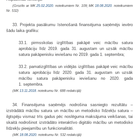
(Grozīts ar MK
25.02.2020.
noteikumiem Nr. 109; MK
18.08.2020.
noteikumiem
Nr. 532)
33. Projekta pasākumu īstenošanā finansējuma saņēmējs ievēro
šādu laika grafiku:
33.1. pirmsskolas izglītības pakāpē veic mācību satura
aprobāciju līdz 2019. gada 31. augustam un uzsāk mācību
satura pakāpenisku ieviešanu no 2019. gada 1. septembra;
33.2. pamatizglītības un vidējās izglītības pakāpē veic mācību
satura aprobāciju līdz 2020. gada 31. augustam un uzsāk
mācību satura pakāpenisku ieviešanu no 2020. gada
1. septembra.
(MK
13.11.2018.
noteikumu Nr. 688 redakcijā)
34. Finansējuma saņēmējs nodrošina sasniegto rezultātu –
izstrādātā mācību satura un mācību un metodisko līdzekļu satura –
ilgtspēju vismaz trīs gadus pēc noslēguma maksājuma veikšanas, tai
skaitā nodrošinot izstrādāto interaktīvo digitālo mācību un metodisko
līdzekļu pieejamību un funkcionalitāti.
(MK
18.08.2020.
noteikumu Nr. 532 redakcijā)