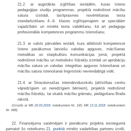
21.2. ar augstākās izglītības iestādēm, kuras īsteno
pedagoģijas studiju programmas, projektā nodrošinot mācību
satura izstrādi, lasītprasmes novērtēšanas testa
standartizēšanu 4.–6. klases izglītojamajiem ar speciālām
vajadzībām un minētā testa validēšanu, kā arī pedagogu
profesionālās kompetences programmu īstenošanu;
21.3. ar valsts pārvaldes iestādi, kura atbilstoši kompetencei
īsteno pasākumus latviešu valodas apguves, mācīšanas
metodikas un starpkultūru komunikācijas jomā, projektā
nodrošinot mācību un metodisko līdzekļu izstrādi un aprobāciju
mācību satura un valodas integrētas apguves īstenošanai un
mācību satura īstenošanai lingvistiski neviendabīgā vidē;
21.4. ar Strazdumuižas internātvidusskolu (attīstības centru
vājredzīgiem un neredzīgiem bērniem), projektā nodrošinot
mācību līdzekļu, tai skaitā mācību grāmatu, pielāgošanu Braila
rakstā.
(Grozīts ar MK
20.03.2018.
noteikumiem Nr. 165; MK
13.11.2018.
noteikumiem
Nr. 688)
22. Finansējuma saņēmējam ir pienākums projekta iesniegumā
pamatot šo noteikumu
21. punktā
minēto sadarbības partneru izvēli,