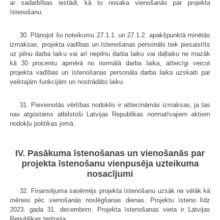
ar sadarbības iestādi, kā to nosaka vienošanās par projekta
īstenošanu.
30. Plānojot šo noteikumu 27.1.1. un 27.1.2. apakšpunktā minētās
izmaksas, projekta vadības un īstenošanas personāls tiek piesaistīts
uz pilnu darba laiku vai arī nepilnu darba laiku vai daļlaiku ne mazāk
kā 30 procentu apmērā no normālā darba laika, attiecīgi veicot
projekta vadības un īstenošanas personāla darba laika uzskaiti par
veiktajām funkcijām un nostrādāto laiku.
31. Pievienotās vērtības nodoklis ir attiecināmās izmaksas, ja tas
nav atgūstams atbilstoši Latvijas Republikas normatīvajiem aktiem
nodokļu politikas jomā.
IV. Pasākuma īstenošanas un vienošanās par
projekta īstenošanu vienpusēja uzteikuma
nosacījumi
32. Finansējuma saņēmējs projekta īstenošanu uzsāk ne vēlāk kā
mēnesi pēc vienošanās noslēgšanas dienas. Projektu īsteno līdz
2023. gada 31. decembrim. Projekta īstenošanas vieta ir Latvijas
Republikas teritorija.