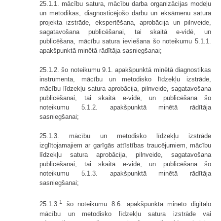
25.1.1. mācību satura, mācību darba organizācijas modeļu
un metodikas, diagnosticējošo darbu un eksāmenu satura
projekta izstrāde, ekspertēšana, aprobācija un pilnveide,
sagatavošana publicēšanai, tai skaitā e-vidē, un
publicēšana, mācību satura ieviešana šo noteikumu 5.1.1.
apakšpunktā minētā rādītāja sasniegšanai;
25.1.2. šo noteikumu 9.1. apakšpunktā minētā diagnostikas
instrumenta, mācību un metodisko līdzekļu izstrāde,
mācību līdzekļu satura aprobācija, pilnveide, sagatavošana
publicēšanai, tai skaitā e-vidē, un publicēšana šo
noteikumu 5.1.2. apakšpunktā minētā rādītāja
sasniegšanai;
25.1.3. mācību un metodisko līdzekļu izstrāde
izglītojamajiem ar garīgās attīstības traucējumiem, mācību
līdzekļu satura aprobācija, pilnveide, sagatavošana
publicēšanai, tai skaitā e-vidē, un publicēšana šo
noteikumu 5.1.3. apakšpunktā minētā rādītāja
sasniegšanai;
1
25.1.3.
šo noteikumu 8.6. apakšpunktā minēto digitālo
mācību un metodisko līdzekļu satura izstrāde vai