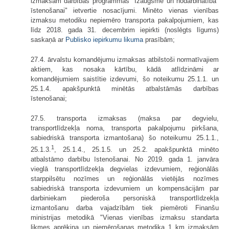
izmaksām darbības programmas "Izaugsme un nodarbinātība"
īstenošanai" ietvertie nosacījumi. Minēto vienas vienības
izmaksu metodiku nepiemēro transporta pakalpojumiem, kas
līdz 2018. gada 31. decembrim iepirkti (noslēgts līgums)
saskaņā ar
Publisko iepirkumu likuma
prasībām;
27.4. ārvalstu komandējumu izmaksas atbilstoši normatīvajiem
aktiem, kas nosaka kārtību, kādā atlīdzināmi ar
komandējumiem saistītie izdevumi, šo noteikumu 25.1.1. un
25.1.4. apakšpunktā minētās atbalstāmās darbības
īstenošanai;
27.5. transporta izmaksas (maksa par degvielu,
transportlīdzekļa noma, transporta pakalpojumu pirkšana,
sabiedriskā transporta izmantošana) šo noteikumu 25.1.1.,
1
25.1.3.
, 25.1.4., 25.1.5. un 25.2. apakšpunktā minēto
atbalstāmo darbību īstenošanai. No 2019. gada 1. janvāra
vieglā transportlīdzekļa degvielas izdevumiem, reģionālās
starppilsētu nozīmes un reģionālās vietējās nozīmes
sabiedriskā transporta izdevumiem un kompensācijām par
darbiniekam piederoša personiskā transportlīdzekļa
izmantošanu darba vajadzībām tiek piemēroti Finanšu
ministrijas metodikā "Vienas vienības izmaksu standarta
likmes aprēķina un piemērošanas metodika 1 km izmaksām