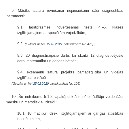
9. Mācību satura ieviešanai nepieciešami šādi diagnostikas
instrumenti:
9.1. lasītprasmes novērtēšanas tests 4.–6. klases
izglītojamajiem ar speciālām vajadzībām;
9.2.
;
(svītrots ar MK
15.10.2019.
noteikumiem Nr. 475)
9.3. 20 diagnosticējošie darbi, tai skaitā 12 diagnosticējošie
darbi matemātikā un dabaszinātnēs;
9.4. eksāmenu satura projekts pamatizglītībā un vidējās
izglītības pakāpē.
(Grozīts ar MK
25.02.2020.
noteikumiem Nr. 109)
10. Šo noteikumu 5.1.3. apakšpunktā minēto rādītāju veido šādi
mācību un metodiskie līdzekļi:
10.1. 10 mācību līdzekļi izglītojamajiem ar garīgās attīstības
traucējumiem;