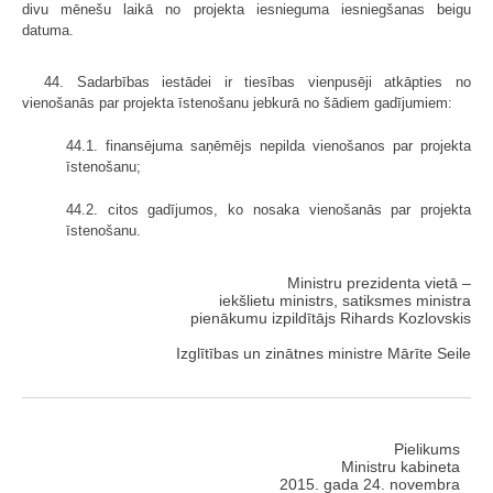
divu mēnešu laikā no projekta iesnieguma iesniegšanas beigu
datuma.
44. Sadarbības iestādei ir tiesības vienpusēji atkāpties no
vienošanās par projekta īstenošanu jebkurā no šādiem gadījumiem:
44.1. finansējuma saņēmējs nepilda vienošanos par projekta
īstenošanu;
44.2. citos gadījumos, ko nosaka vienošanās par projekta
īstenošanu.
Ministru prezidenta vietā –
iekšlietu ministrs, satiksmes ministra
pienākumu izpildītājs Rihards Kozlovskis
Izglītības un zinātnes ministre Mārīte Seile
Pielikums
Ministru kabineta
2015. gada 24. novembra