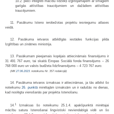
10.2. pieci integrēti mācību līdzekļi izglītojamajiem ar smagiem
garīgās attīstības traucējumiem un dažādiem attīstības
traucējumiem.
11. Pasākumu īsteno ierobežotas projektu iesniegumu atlases
veidā.
12. Pasākuma ietvaros atbildīgās iestādes funkcijas pilda
Izglītības un zinātnes ministrija.
13. Pasākumam pieejamais kopējais attiecināmais finansējums ir
31 491 767
euro
, tai skaitā Eiropas Sociālā fonda finansējums – 26
768 000
euro
un valsts budžeta līdzfinansējums – 4 723 767
euro
.
(MK
27.06.2023.
noteikumu Nr. 357 redakcijā)
14. Pasākuma ietvaros izmaksas ir attiecināmas, ja tās atbilst šo
noteikumu
26. punktā
minētajām izmaksām un ir radušās no dienas,
kad noslēgta vienošanās par projekta īstenošanu.
1
14.
Izmaksas šo noteikumu 25.1.4. apakšpunktā minētajai
mācību satura īstenošanai lingvistiski neviendabīgā vidē un šo