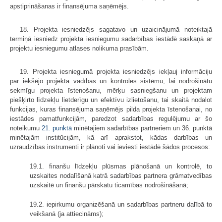
apstiprināšanas ir finansējuma saņēmējs.
18. Projekta iesniedzējs sagatavo un uzaicinājumā noteiktajā
termiņā iesniedz projekta iesniegumu sadarbības iestādē saskaņā ar
projektu iesniegumu atlases nolikuma prasībām.
19. Projekta iesniegumā projekta iesniedzējs iekļauj informāciju
par iekšējo projekta vadības un kontroles sistēmu, lai nodrošinātu
sekmīgu projekta īstenošanu, mērķu sasniegšanu un projektam
piešķirto līdzekļu lietderīgu un efektīvu izlietošanu, tai skaitā nodalot
funkcijas, kuras finansējuma saņēmējs pilda projekta īstenošanai, no
iestādes pamatfunkcijām, paredzot sadarbības regulējumu ar šo
noteikumu
21. punktā
minētajiem sadarbības partneriem un 36. punktā
minētajām institūcijām, kā arī aprakstot, kādas darbības un
uzraudzības instrumenti ir plānoti vai ieviesti iestādē šādos procesos:
19.1. finanšu līdzekļu plūsmas plānošanā un kontrolē, to
uzskaites nodalīšanā katrā sadarbības partnera grāmatvedības
uzskaitē un finanšu pārskatu ticamības nodrošināšanā;
19.2. iepirkumu organizēšanā un sadarbības partneru dalībā to
veikšanā (ja attiecināms);