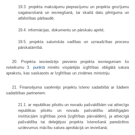
19.3. projekta maksājumu pieprasījumu un projekta grozījumu
sagatavošanā un iesniegšanā, tai skaitā datu pilnīguma un
atbilstības pārbaudē;
19.4. informācijas, dokumentu un pārskatu apritē;
19.5. projekta saturiskās vadības un uzraudzības procesu
pārskatāmībā.
20. Projekta iesniedzējs pievieno projekta iesniegumam šo
noteikumu
3. punktā
minēto vispārējās izglītības obligātā satura
aprakstu, kas saskaņots ar Izglītības un zinātnes ministriju.
21. Finansējuma saņēmējs projektu īsteno sadarbībā ar šādiem
sadarbības partneriem:
21.1. ar republikas pilsētu un novadu pašvaldībām vai attiecīgo
republikas pilsētu un novadu pašvaldību atbildīgajām
institūcijām izglītības jomā (izglītības pārvaldēm), ja attiecīgā
pašvaldība tai deleģējusi projekta īstenošanā paredzētos
uzdevumus mācību satura aprobācijā un ieviešanā;