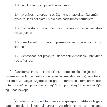
1.3. pasākumam pieejamo finansējumu;
1.4. prasības Eiropas Sociālā fonda projekta (turpmāk –
projekts) iesniedzējam un projekta sadarbības partneriem;
1.5. atbalstāmo darbību un izmaksu attiecināmības
nosacījumus;
1.6. vienkāršoto izmaksu piemērošanas nosacījumus un
kārtību;
1.7. vienošanās par projekta īstenošanu vienpusēja uzteikuma
nosacījumus.
2. Pasākuma mērķis ir nodrošināt kompetenču pieejā balstīta
vispārējās izglītības satura (turpmāk – mācību saturs) aprobāciju
atbilstoši vispārējās izglītības obligātā satura aprakstam un mācību
satura ieviešanu pirmsskolas izglītības, pamatizglītības un vidējās
izglītības pakāpē.
3. Šo noteikumu
2. punktā
minētais vispārējās izglītības obligātā
satura apraksts ietver vispārējās izglītības attiecīgās pakāpes