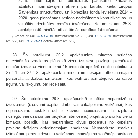
27.10. informācijas un publicitātes pasākumu izmaksas
atbilstoši normatīvajiem aktiem par kārtību, kādā Eiropas
Savienības struktūrfondu un Kohēzijas fonda ieviešanā 2014.–
2020. gada plānošanas periodā nodrošināma komunikācijas un
vizuālās identitātes prasību ievērošana, šo noteikumu 25.3.
apakšpunktā minētās atbalstāmās darbības īstenošanai.
(Grozīts ar MK
20.03.2018.
noteikumiem Nr. 165; MK
13.11.2018.
noteikumiem
Nr. 688; MK
18.08.2020.
noteikumiem Nr. 532)
28. Šo noteikumu 26.2. apakšpunktā minētās netiešās
attiecināmās izmaksas plāno kā vienu izmaksu pozīciju, piemērojot
netiešo izmaksu vienoto likmi 15 procentu apmērā no šo noteikumu
27.1.1. un 27.1.2. apakšpunktā minētajām tiešajām attiecināmajām
personāla atlīdzības izmaksām, kas veiktas, pamatojoties uz darba
līgumu vai rīkojumu par iecelšanu.
29. Šo noteikumu 26.3. apakšpunktā minētos neparedzētos
izdevumus (izdevumi papildu darbu vai pakalpojumu veikšanai, kas
neparedzamu apstākļu dēļ ir kļuvuši nepieciešami, lai izpildītu
noslēgto vienošanos par projekta īstenošanu) projektā plāno kā vienu
izmaksu pozīciju, kas nepārsniedz divus procentus no kopējām
projekta tiešajām attiecināmajām izmaksām. Neparedzēto izmaksu
izlietošanu pirms izdevumu veikšanas finansējuma saņēmējs saskaņo