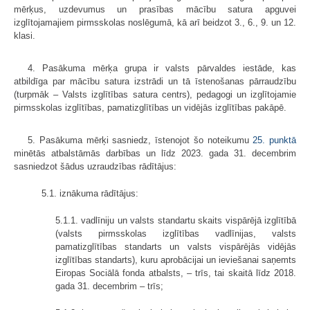
mērķus, uzdevumus un prasības mācību satura apguvei
izglītojamajiem pirmsskolas noslēgumā, kā arī beidzot 3., 6., 9. un 12.
klasi.
4. Pasākuma mērķa grupa ir valsts pārvaldes iestāde, kas
atbildīga par mācību satura izstrādi un tā īstenošanas pārraudzību
(turpmāk – Valsts izglītības satura centrs), pedagogi un izglītojamie
pirmsskolas izglītības, pamatizglītības un vidējās izglītības pakāpē.
5. Pasākuma mērķi sasniedz, īstenojot šo noteikumu
25. punktā
minētās atbalstāmās darbības un līdz 2023. gada 31. decembrim
sasniedzot šādus uzraudzības rādītājus:
5.1. iznākuma rādītājus:
5.1.1. vadlīniju un valsts standartu skaits vispārējā izglītībā
(valsts pirmsskolas izglītības vadlīnijas, valsts
pamatizglītības standarts un valsts vispārējās vidējās
izglītības standarts), kuru aprobācijai un ieviešanai saņemts
Eiropas Sociālā fonda atbalsts, – trīs, tai skaitā līdz 2018.
gada 31. decembrim – trīs;