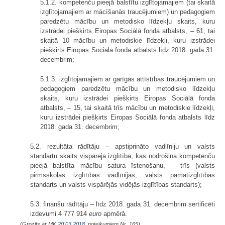
5.1.2. kompetenču pieejā balstītu izglītojamajiem (tai skaitā
izglītojamajiem ar mācīšanās traucējumiem) un pedagogiem
paredzētu mācību un metodisko līdzekļu skaits, kuru
izstrādei piešķirts Eiropas Sociālā fonda atbalsts, – 61, tai
skaitā 10 mācību un metodiskie līdzekļi, kuru izstrādei
piešķirts Eiropas Sociālā fonda atbalsts līdz 2018. gada 31.
decembrim;
5.1.3. izglītojamajiem ar garīgās attīstības traucējumiem un
pedagogiem paredzētu mācību un metodisko līdzekļu
skaits, kuru izstrādei piešķirts Eiropas Sociālā fonda
atbalsts, – 15, tai skaitā trīs mācību un metodiskie līdzekļi,
kuru izstrādei piešķirts Eiropas Sociālā fonda atbalsts līdz
2018. gada 31. decembrim;
5.2. rezultāta rādītāju – apstiprināto vadlīniju un valsts
standartu skaits vispārējā izglītībā, kas nodrošina kompetenču
pieejā balstīta mācību satura īstenošanu, – trīs (valsts
pirmsskolas izglītības vadlīnijas, valsts pamatizglītības
standarts un valsts vispārējās vidējās izglītības standarts);
5.3. finanšu rādītāju – līdz 2018. gada 31. decembrim sertificēti
izdevumi 4 777 914
euro
apmērā.
(Grozīts ar MK
20.03.2018.
noteikumiem Nr. 165)