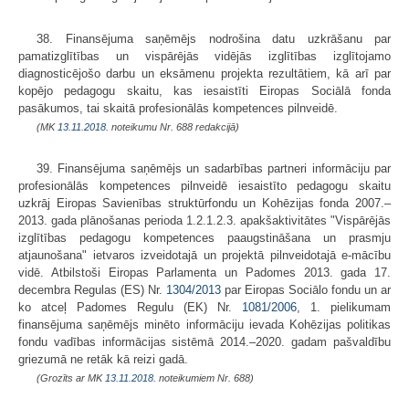
38. Finansējuma saņēmējs nodrošina datu uzkrāšanu par
pamatizglītības un vispārējās vidējās izglītības izglītojamo
diagnosticējošo darbu un eksāmenu projekta rezultātiem, kā arī par
kopējo pedagogu skaitu, kas iesaistīti Eiropas Sociālā fonda
pasākumos, tai skaitā profesionālās kompetences pilnveidē.
(MK
13.11.2018.
noteikumu Nr. 688 redakcijā)
39. Finansējuma saņēmējs un sadarbības partneri informāciju par
profesionālās kompetences pilnveidē iesaistīto pedagogu skaitu
uzkrāj Eiropas Savienības struktūrfondu un Kohēzijas fonda 2007.–
2013. gada plānošanas perioda 1.2.1.2.3. apakšaktivitātes "Vispārējās
izglītības pedagogu kompetences paaugstināšana un prasmju
atjaunošana" ietvaros izveidotajā un projektā pilnveidotajā e-mācību
vidē. Atbilstoši Eiropas Parlamenta un Padomes 2013. gada 17.
decembra Regulas (ES) Nr.
1304/2013
par Eiropas Sociālo fondu un ar
ko atceļ Padomes Regulu (EK) Nr.
1081/2006
, 1. pielikumam
finansējuma saņēmējs minēto informāciju ievada Kohēzijas politikas
fondu vadības informācijas sistēmā 2014.–2020. gadam pašvaldību
griezumā ne retāk kā reizi gadā.
(Grozīts ar MK
13.11.2018.
noteikumiem Nr. 688)