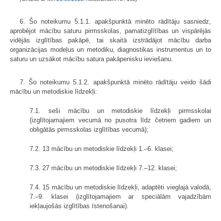
6. Šo noteikumu 5.1.1. apakšpunktā minēto rādītāju sasniedz,
aprobējot mācību saturu pirmsskolas, pamatizglītības un vispārējās
vidējās izglītības pakāpē, tai skaitā izstrādājot mācību darba
organizācijas modeļus un metodiku, diagnostikas instrumentus un to
saturu un uzsākot mācību satura pakāpenisku ieviešanu.
7. Šo noteikumu 5.1.2. apakšpunktā minēto rādītāju veido šādi
mācību un metodiskie līdzekļi:
7.1. seši mācību un metodiskie līdzekļi pirmsskolai
(izglītojamajiem vecumā no pusotra līdz četriem gadiem un
obligātās pirmsskolas izglītības vecumā);
7.2. 13 mācību un metodiskie līdzekļi 1.–6. klasei;
7.3. 27 mācību un metodiskie līdzekļi 7.–12. klasei;
7.4. 15 mācību un metodiskie līdzekļi, adaptēti vieglajā valodā,
7.–9. klasei (izglītojamajiem ar speciālām vajadzībām
iekļaujošās izglītības īstenošanai).