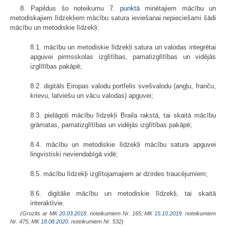
8. Papildus šo noteikumu
7. punktā
minētajiem mācību un
metodiskajiem līdzekļiem mācību satura ieviešanai nepieciešami šādi
mācību un metodiskie līdzekļi:
8.1. mācību un metodiskie līdzekļi satura un valodas integrētai
apguvei pirmsskolas izglītības, pamatizglītības un vidējās
izglītības pakāpē;
8.2. digitāls Eiropas valodu portfelis svešvalodu (angļu, franču,
krievu, latviešu un vācu valodas) apguvei;
8.3. pielāgoti mācību līdzekļi Braila rakstā, tai skaitā mācību
grāmatas, pamatizglītības un vidējās izglītības pakāpē;
8.4. mācību un metodiskie līdzekļi mācību satura apguvei
lingvistiski neviendabīgā vidē;
8.5. mācību līdzekļi izglītojamajiem ar dzirdes traucējumiem;
8.6. digitālie mācību un metodiskie līdzekļi, tai skaitā
interaktīvie.
(Grozīts ar MK
20.03.2018.
noteikumiem Nr. 165; MK
15.10.2019.
noteikumiem
Nr. 475; MK
18.08.2020.
noteikumiem Nr. 532)