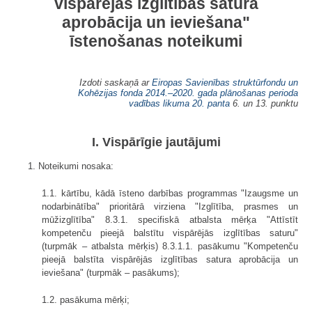
vispārējās izglītības satura
aprobācija un ieviešana"
īstenošanas noteikumi
Izdoti saskaņā ar
Eiropas Savienības struktūrfondu un
Kohēzijas fonda 2014.–2020. gada plānošanas perioda
vadības likuma
20. panta
6. un 13. punktu
I. Vispārīgie jautājumi
1. Noteikumi nosaka:
1.1. kārtību, kādā īsteno darbības programmas "Izaugsme un
nodarbinātība" prioritārā virziena "Izglītība, prasmes un
mūžizglītība" 8.3.1. specifiskā atbalsta mērķa "Attīstīt
kompetenču pieejā balstītu vispārējās izglītības saturu"
(turpmāk – atbalsta mērķis) 8.3.1.1. pasākumu "Kompetenču
pieejā balstīta vispārējās izglītības satura aprobācija un
ieviešana" (turpmāk – pasākums);
1.2. pasākuma mērķi;