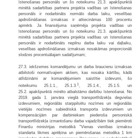
īstenošanas personāls un šo noteikumu 21.3. apakšpunktā
minētā sadarbības partnera projekta vadības un īstenošanas
personāls ir nodarbināts normālo darba laiku, veselības
apdrošināšanas izmaksas ir attiecināmas 100 procentu
apmērā. Ja finansējuma saņēmēja projekta vadības un
īstenošanas personāls un šo noteikumu 21.3. apakšpunktā
minētā sadarbības partnera projekta vadības un īstenošanas
personāls ir nodarbināts nepilnu darba laiku vai daļlaiku,
veselības apdrošināšanas izmaksas nosakāmas proporcionāli
slodzes procentuālajam sadalījumam;
27.3. iekšzemes komandējumu un darba braucienu izmaksas
atbilstoši normatīvajiem aktiem, kas nosaka kārtību, kādā
atlīdzināmi ar komandējumiem saistītie izdevumi, šo
1
noteikumu 25.1.1., 25.1.3.
, 25.1.4., 25.1.5. un
25.2. apakšpunktā minēto atbalstāmo darbību īstenošanai. No
2019. gada 1. janvāra vieglā transportlīdzekļa degvielas
izdevumiem, reģionālās starppilsētu nozīmes un reģionālās
vietējās nozīmes sabiedriskā transporta izdevumiem un
kompensācijām par darbiniekam piederoša personiskā
transportlīdzekļa izmantošanu darba vajadzībām tiek piemēroti
Finanšu ministrijas metodikā "Vienas vienības izmaksu
standarta likmes aprēķina un piemērošanas metodika 1 km