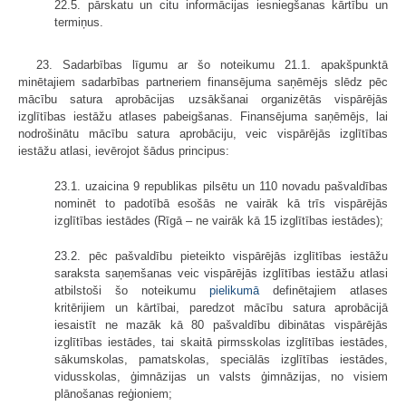
22.5. pārskatu un citu informācijas iesniegšanas kārtību un
termiņus.
23. Sadarbības līgumu ar šo noteikumu 21.1. apakšpunktā
minētajiem sadarbības partneriem finansējuma saņēmējs slēdz pēc
mācību satura aprobācijas uzsākšanai organizētās vispārējās
izglītības iestāžu atlases pabeigšanas. Finansējuma saņēmējs, lai
nodrošinātu mācību satura aprobāciju, veic vispārējās izglītības
iestāžu atlasi, ievērojot šādus principus:
23.1. uzaicina 9 republikas pilsētu un 110 novadu pašvaldības
nominēt to padotībā esošās ne vairāk kā trīs vispārējās
izglītības iestādes (Rīgā – ne vairāk kā 15 izglītības iestādes);
23.2. pēc pašvaldību pieteikto vispārējās izglītības iestāžu
saraksta saņemšanas veic vispārējās izglītības iestāžu atlasi
atbilstoši šo noteikumu
pielikumā
definētajiem atlases
kritērijiem un kārtībai, paredzot mācību satura aprobācijā
iesaistīt ne mazāk kā 80 pašvaldību dibinātas vispārējās
izglītības iestādes, tai skaitā pirmsskolas izglītības iestādes,
sākumskolas, pamatskolas, speciālās izglītības iestādes,
vidusskolas, ģimnāzijas un valsts ģimnāzijas, no visiem
plānošanas reģioniem;