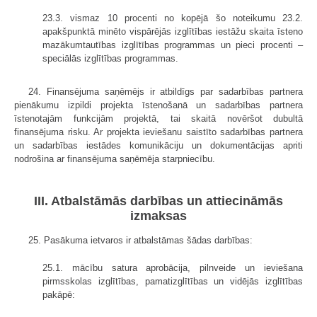
23.3. vismaz 10 procenti no kopējā šo noteikumu 23.2.
apakšpunktā minēto vispārējās izglītības iestāžu skaita īsteno
mazākumtautības izglītības programmas un pieci procenti –
speciālās izglītības programmas.
24. Finansējuma saņēmējs ir atbildīgs par sadarbības partnera
pienākumu izpildi projekta īstenošanā un sadarbības partnera
īstenotajām funkcijām projektā, tai skaitā novēršot dubultā
finansējuma risku. Ar projekta ieviešanu saistīto sadarbības partnera
un sadarbības iestādes komunikāciju un dokumentācijas apriti
nodrošina ar finansējuma saņēmēja starpniecību.
III. Atbalstāmās darbības un attiecināmās
izmaksas
25. Pasākuma ietvaros ir atbalstāmas šādas darbības:
25.1. mācību satura aprobācija, pilnveide un ieviešana
pirmsskolas izglītības, pamatizglītības un vidējās izglītības
pakāpē: