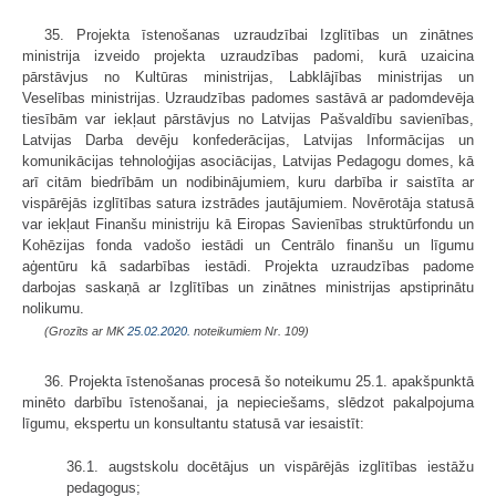
35. Projekta īstenošanas uzraudzībai Izglītības un zinātnes
ministrija izveido projekta uzraudzības padomi, kurā uzaicina
pārstāvjus no Kultūras ministrijas, Labklājības ministrijas un
Veselības ministrijas. Uzraudzības padomes sastāvā ar padomdevēja
tiesībām var iekļaut pārstāvjus no Latvijas Pašvaldību savienības,
Latvijas Darba devēju konfederācijas, Latvijas Informācijas un
komunikācijas tehnoloģijas asociācijas, Latvijas Pedagogu domes, kā
arī citām biedrībām un nodibinājumiem, kuru darbība ir saistīta ar
vispārējās izglītības satura izstrādes jautājumiem. Novērotāja statusā
var iekļaut Finanšu ministriju kā Eiropas Savienības struktūrfondu un
Kohēzijas fonda vadošo iestādi un Centrālo finanšu un līgumu
aģentūru kā sadarbības iestādi. Projekta uzraudzības padome
darbojas saskaņā ar Izglītības un zinātnes ministrijas apstiprinātu
nolikumu.
(Grozīts ar MK
25.02.2020.
noteikumiem Nr. 109)
36. Projekta īstenošanas procesā šo noteikumu 25.1. apakšpunktā
minēto darbību īstenošanai, ja nepieciešams, slēdzot pakalpojuma
līgumu, ekspertu un konsultantu statusā var iesaistīt:
36.1. augstskolu docētājus un vispārējās izglītības iestāžu
pedagogus;