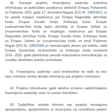
40. Īstenojot projektu, finansējuma saņēmējs nodrošina
informācijas un publicitātes pasākumus atbilstoši Eiropas Parlamenta
un Padomes 2013. gada 17. decembra Regulai (ES) Nr.
1303/2013
, ar
ko paredz kopīgus noteikumus par Eiropas Reģionālās attīstības
fondu, Eiropas Sociālo fondu, Kohēzijas fondu, Eiropas
Lauksaimniecības fondu lauku attīstībai un Eiropas Jūrlietu un
zivsaimniecības fondu un vispārīgus noteikumus par Eiropas
Reģionālās attīstības fondu, Eiropas Sociālo fondu, Kohēzijas fondu
un Eiropas Jūrlietu un zivsaimniecības fondu un atceļ Padomes
Regulu (EK) Nr.
1083/2006
,un normatīvajiem aktiem par kārtību, kādā
Eiropas Savienības struktūrfondu un Kohēzijas fonda ieviešanā
2014.–2020. gada plānošanas periodā nodrošināma komunikācijas un
vizuālās identitātes prasību ievērošana.
41. Finansējuma saņēmējs savā tīmekļvietnē ne retāk kā reizi
trijos mēnešos ievieto aktuālu informāciju par projekta īstenošanu.
42. Projekta īstenošanas gaitā radušos izmaksu sadārdzinājumu
finansējuma saņēmējs sedz no saviem līdzekļiem.
43. Sadarbības iestāde lēmumu par projekta iesnieguma
apstiprināšanu, apstiprināšanu ar nosacījumu vai noraidīšanu pieņem