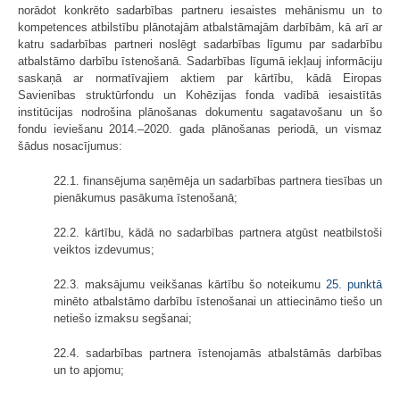
norādot konkrēto sadarbības partneru iesaistes mehānismu un to
kompetences atbilstību plānotajām atbalstāmajām darbībām, kā arī ar
katru sadarbības partneri noslēgt sadarbības līgumu par sadarbību
atbalstāmo darbību īstenošanā. Sadarbības līgumā iekļauj informāciju
saskaņā ar normatīvajiem aktiem par kārtību, kādā Eiropas
Savienības struktūrfondu un Kohēzijas fonda vadībā iesaistītās
institūcijas nodrošina plānošanas dokumentu sagatavošanu un šo
fondu ieviešanu 2014.–2020. gada plānošanas periodā, un vismaz
šādus nosacījumus:
22.1. finansējuma saņēmēja un sadarbības partnera tiesības un
pienākumus pasākuma īstenošanā;
22.2. kārtību, kādā no sadarbības partnera atgūst neatbilstoši
veiktos izdevumus;
22.3. maksājumu veikšanas kārtību šo noteikumu
25. punktā
minēto atbalstāmo darbību īstenošanai un attiecināmo tiešo un
netiešo izmaksu segšanai;
22.4. sadarbības partnera īstenojamās atbalstāmās darbības
un to apjomu;