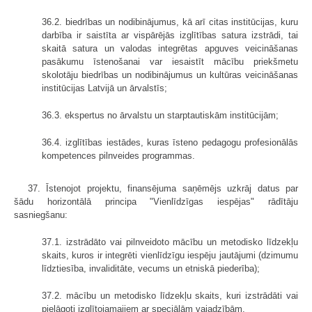
36.2. biedrības un nodibinājumus, kā arī citas institūcijas, kuru
darbība ir saistīta ar vispārējās izglītības satura izstrādi, tai
skaitā satura un valodas integrētas apguves veicināšanas
pasākumu īstenošanai var iesaistīt mācību priekšmetu
skolotāju biedrības un nodibinājumus un kultūras veicināšanas
institūcijas Latvijā un ārvalstīs;
36.3. ekspertus no ārvalstu un starptautiskām institūcijām;
36.4. izglītības iestādes, kuras īsteno pedagogu profesionālās
kompetences pilnveides programmas.
37. Īstenojot projektu, finansējuma saņēmējs uzkrāj datus par
šādu horizontālā principa "Vienlīdzīgas iespējas" rādītāju
sasniegšanu:
37.1. izstrādāto vai pilnveidoto mācību un metodisko līdzekļu
skaits, kuros ir integrēti vienlīdzīgu iespēju jautājumi (dzimumu
līdztiesība, invaliditāte, vecums un etniskā piederība);
37.2. mācību un metodisko līdzekļu skaits, kuri izstrādāti vai
pielāgoti izglītojamajiem ar speciālām vajadzībām.