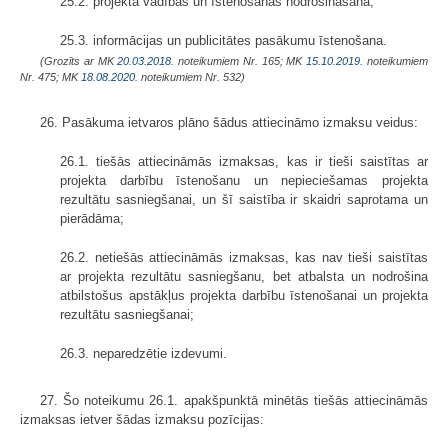
25.2. projekta vadības un īstenošanas nodrošināšana;
25.3. informācijas un publicitātes pasākumu īstenošana.
(Grozīts ar MK
20.03.2018.
noteikumiem Nr. 165; MK
15.10.2019.
noteikumiem
Nr. 475; MK
18.08.2020.
noteikumiem Nr. 532)
26. Pasākuma ietvaros plāno šādus attiecināmo izmaksu veidus:
26.1. tiešās attiecināmās izmaksas, kas ir tieši saistītas ar
projekta darbību īstenošanu un nepieciešamas projekta
rezultātu sasniegšanai, un šī saistība ir skaidri saprotama un
pierādāma;
26.2. netiešās attiecināmās izmaksas, kas nav tieši saistītas
ar projekta rezultātu sasniegšanu, bet atbalsta un nodrošina
atbilstošus apstākļus projekta darbību īstenošanai un projekta
rezultātu sasniegšanai;
26.3. neparedzētie izdevumi.
27. Šo noteikumu 26.1. apakšpunktā minētās tiešās attiecināmās
izmaksas ietver šādas izmaksu pozīcijas: