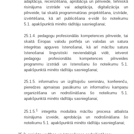
adaptācija, recenzēšana, aprobācija un pilnveide, tehniskā
risinājuma izstrāde vai adaptācija, digitalizācija un
pilnveide, tai skaitā programmatūras projektēšana, izstrāde,
izvērtēšana, kā arī publicēšana e-vidē šo noteikumu
5.1. apakšpunktā minēto rādītāju sasniegšanai;
25.1.4. pedagogu profesionālās kompetences pilnveide, tai
skaitā Eiropas valodu portfeļa un valodas un satura
integrētas apguves īstenošanai, kā arī mācību satura
īstenošanai lingvistiski neviendabīgā vidē, ietverot
pedagogu profesionālās kompetences pilnveides
programmu izstrādi un īstenošanu šo noteikumu 5.1.
apakšpunktā minēto rādītāju sasniegšanai;
25.1.5. informatīvu un izglītojošu semināru, konferenču,
pieredzes apmaiņas pasākumu un informatīvu kampaņu
organizēšana un nodrošināšana šo noteikumu 5.1.
apakšpunktā minēto rādītāju sasniegšanai;
1
25.1.5.
integrēta modulāra mācību procesa atbalsta
risinājuma izveide, aprobācija un nodrošināšana šo
noteikumu 5.1. apakšpunktā minēto rādītāju sasniegšanai;