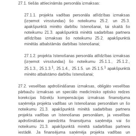
27.1. tiešās attiecināmās personāla izmaksas:
27.1.1. projekta vadības personāla atlīdzības izmaksas
(izņemot virsstundas) šo noteikumu 25.2. un 25.3.
apakšpunktā minēto darbību īstenošanai, tai skaitā šo
noteikumu 21.3. apakšpunktā minētā sadarbības partnera
atlīdzības izmaksas šo noteikumu 25.2. apakšpunktā
minētās atbalstāmās darbības īstenošanai;
27.1.2. projekta īstenošanas personāla atlīdzības izmaksas
(izņemot virsstundas) šo noteikumu 25.1.1., 25.1.2.,
1
1
25.1.3., 25.1.3.
, 25.1.4., 25.1.5. un 25.1.5.
apakšpunktā
minēto atbalstāmo darbību īstenošanai;
27.2. veselības apdrošināšanas izmaksas, obligāto veselības
pārbaužu izmaksas un speciālo medicīnisko optisko redzes
korekcijas līdzekļu kompensācijas izmaksas finansējuma
saņēmēja projekta vadības un īstenošanas personālam un šo
noteikumu 21.3. apakšpunktā minētā sadarbības partnera
projekta vadības un īstenošanas personālam, ja veselības
apdrošināšana paredzēta finansējuma saņēmēja vai šo
noteikumu 21.3. apakšpunktā minētā sadarbības partnera
iestādē. Ja finansējuma saņēmēja projekta vadības un