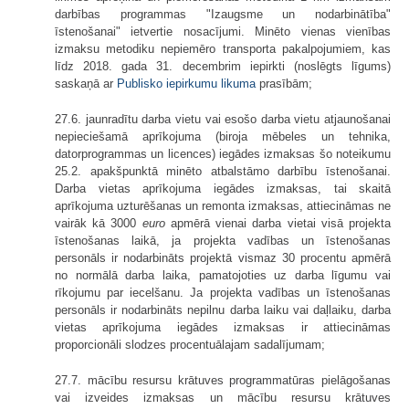
darbības programmas "Izaugsme un nodarbinātība"
īstenošanai" ietvertie nosacījumi. Minēto vienas vienības
izmaksu metodiku nepiemēro transporta pakalpojumiem, kas
līdz 2018. gada 31. decembrim iepirkti (noslēgts līgums)
saskaņā ar
Publisko iepirkumu likuma
prasībām;
27.6. jaunradītu darba vietu vai esošo darba vietu atjaunošanai
nepieciešamā aprīkojuma (biroja mēbeles un tehnika,
datorprogrammas un licences) iegādes izmaksas šo noteikumu
25.2. apakšpunktā minēto atbalstāmo darbību īstenošanai.
Darba vietas aprīkojuma iegādes izmaksas, tai skaitā
aprīkojuma uzturēšanas un remonta izmaksas, attiecināmas ne
vairāk kā 3000
euro
apmērā vienai darba vietai visā projekta
īstenošanas laikā, ja projekta vadības un īstenošanas
personāls ir nodarbināts projektā vismaz 30 procentu apmērā
no normālā darba laika, pamatojoties uz darba līgumu vai
rīkojumu par iecelšanu. Ja projekta vadības un īstenošanas
personāls ir nodarbināts nepilnu darba laiku vai daļlaiku, darba
vietas aprīkojuma iegādes izmaksas ir attiecināmas
proporcionāli slodzes procentuālajam sadalījumam;
27.7. mācību resursu krātuves programmatūras pielāgošanas
vai izveides izmaksas un mācību resursu krātuves