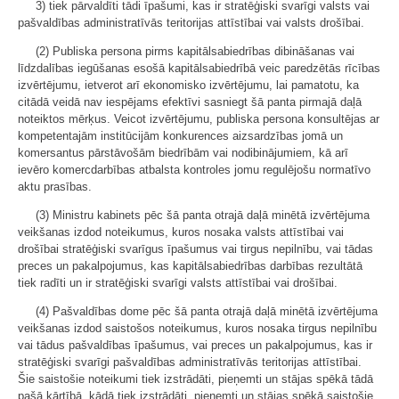
3) tiek pārvaldīti tādi īpašumi, kas ir stratēģiski svarīgi valsts vai
pašvaldības administratīvās teritorijas attīstībai vai valsts drošībai.
(2) Publiska persona pirms kapitālsabiedrības dibināšanas vai
līdzdalības iegūšanas esošā kapitālsabiedrībā veic paredzētās rīcības
izvērtējumu, ietverot arī ekonomisko izvērtējumu, lai pamatotu, ka
citādā veidā nav iespējams efektīvi sasniegt šā panta pirmajā daļā
noteiktos mērķus. Veicot izvērtējumu, publiska persona konsultējas ar
kompetentajām institūcijām konkurences aizsardzības jomā un
komersantus pārstāvošām biedrībām vai nodibinājumiem, kā arī
ievēro komercdarbības atbalsta kontroles jomu regulējošu normatīvo
aktu prasības.
(3) Ministru kabinets pēc šā panta otrajā daļā minētā izvērtējuma
veikšanas izdod noteikumus, kuros nosaka valsts attīstībai vai
drošībai stratēģiski svarīgus īpašumus vai tirgus nepilnību, vai tādas
preces un pakalpojumus, kas kapitālsabiedrības darbības rezultātā
tiek radīti un ir stratēģiski svarīgi valsts attīstībai vai drošībai.
(4) Pašvaldības dome pēc šā panta otrajā daļā minētā izvērtējuma
veikšanas izdod saistošos noteikumus, kuros nosaka tirgus nepilnību
vai tādus pašvaldības īpašumus, vai preces un pakalpojumus, kas ir
stratēģiski svarīgi pašvaldības administratīvās teritorijas attīstībai.
Šie saistošie noteikumi tiek izstrādāti, pieņemti un stājas spēkā tādā
pašā kārtībā, kādā tiek izstrādāti, pieņemti un stājas spēkā saistošie