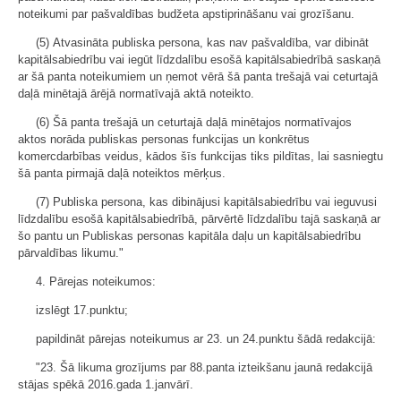
noteikumi par pašvaldības budžeta apstiprināšanu vai grozīšanu.
(5) Atvasināta publiska persona, kas nav pašvaldība, var dibināt
kapitālsabiedrību vai iegūt līdzdalību esošā kapitālsabiedrībā saskaņā
ar šā panta noteikumiem un ņemot vērā šā panta trešajā vai ceturtajā
daļā minētajā ārējā normatīvajā aktā noteikto.
(6) Šā panta trešajā un ceturtajā daļā minētajos normatīvajos
aktos norāda publiskas personas funkcijas un konkrētus
komercdarbības veidus, kādos šīs funkcijas tiks pildītas, lai sasniegtu
šā panta pirmajā daļā noteiktos mērķus.
(7) Publiska persona, kas dibinājusi kapitālsabiedrību vai ieguvusi
līdzdalību esošā kapitālsabiedrībā, pārvērtē līdzdalību tajā saskaņā ar
šo pantu un Publiskas personas kapitāla daļu un kapitālsabiedrību
pārvaldības likumu."
4. Pārejas noteikumos:
izslēgt 17.punktu;
papildināt pārejas noteikumus ar 23. un 24.punktu šādā redakcijā:
"23. Šā likuma grozījums par 88.panta izteikšanu jaunā redakcijā
stājas spēkā 2016.gada 1.janvārī.