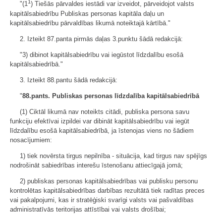
1
"(1
) Tiešās pārvaldes iestādi var izveidot, pārveidojot valsts
kapitālsabiedrību Publiskas personas kapitāla daļu un
kapitālsabiedrību pārvaldības likumā noteiktajā kārtībā."
2. Izteikt 87.panta pirmās daļas 3.punktu šādā redakcijā:
"3) dibinot kapitālsabiedrību vai iegūstot līdzdalību esošā
kapitālsabiedrībā."
3. Izteikt 88.pantu šādā redakcijā:
"
88.pants. Publiskas personas līdzdalība kapitālsabiedrībā
(1) Ciktāl likumā nav noteikts citādi, publiska persona savu
funkciju efektīvai izpildei var dibināt kapitālsabiedrību vai iegūt
līdzdalību esošā kapitālsabiedrībā, ja īstenojas viens no šādiem
nosacījumiem:
1) tiek novērsta tirgus nepilnība - situācija, kad tirgus nav spējīgs
nodrošināt sabiedrības interešu īstenošanu attiecīgajā jomā;
2) publiskas personas kapitālsabiedrības vai publisku personu
kontrolētas kapitālsabiedrības darbības rezultātā tiek radītas preces
vai pakalpojumi, kas ir stratēģiski svarīgi valsts vai pašvaldības
administratīvās teritorijas attīstībai vai valsts drošībai;