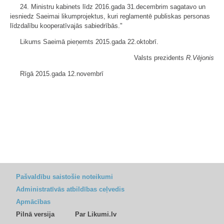
24. Ministru kabinets līdz 2016.gada 31.decembrim sagatavo un
iesniedz Saeimai likumprojektus, kuri reglamentē publiskas personas
līdzdalību kooperatīvajās sabiedrībās."
Likums Saeimā pieņemts 2015.gada 22.oktobrī.
Valsts prezidents
R.Vējonis
Rīgā 2015.gada 12.novembrī
Pašvaldību saistošie noteikumi
Administratīvās atbildības ceļvedis
Apmācības
Pilnā versija
Par Likumi.lv