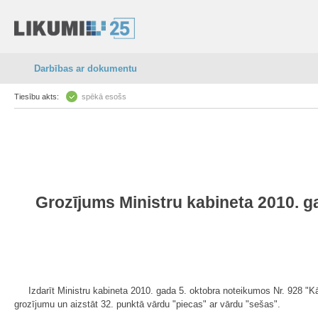
Darbības ar dokumentu
Tiesību akts:
spēkā esošs
Grozījums Ministru kabineta 2010. ga
Izdarīt Ministru kabineta 2010. gada 5. oktobra noteikumos Nr. 928 "Kār
grozījumu un aizstāt 32. punktā vārdu "piecas" ar vārdu "sešas".