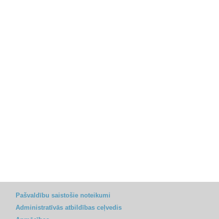
Pašvaldību saistošie noteikumi
Administratīvās atbildības ceļvedis