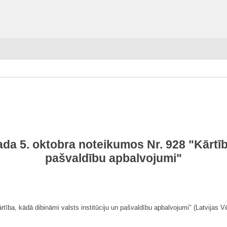
da 5. oktobra noteikumos Nr. 928 "Kārtība
pašvaldību apbalvojumi"
tība, kādā dibināmi valsts institūciju un pašvaldību apbalvojumi" (Latvijas Vēs