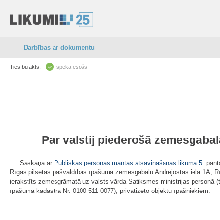
Darbības ar dokumentu
Tiesību akts:
spēkā esošs
Par valstij piederošā zemesgabal
Saskaņā ar
Publiskas personas mantas atsavināšanas likuma
5.
panta
Rīgas pilsētas pašvaldības īpašumā zemesgabalu Andrejostas ielā 1A, R
ierakstīts zemesgrāmatā uz valsts vārda Satiksmes ministrijas personā (
īpašuma kadastra Nr. 0100 511 0077), privatizēto objektu īpašniekiem.