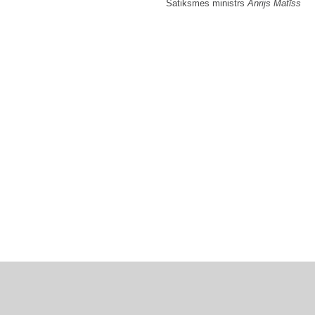
Satiksmes ministrs
Anrijs Matīss