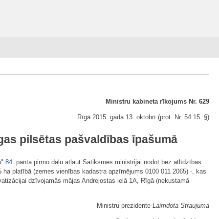
Ministru kabineta rīkojums Nr. 629
Rīgā 2015. gada 13. oktobrī (prot. Nr. 54 15. §)
īgas pilsētas pašvaldības īpašumā
u
"
84.
panta pirmo daļu atļaut Satiksmes ministrijai nodot bez atlīdzības
 ha platībā (zemes vienības kadastra apzīmējums 0100 011 2065) -, kas
vatizācijai dzīvojamās mājas Andrejostas ielā 1A, Rīgā (nekustamā
Ministru prezidente
Laimdota Straujuma