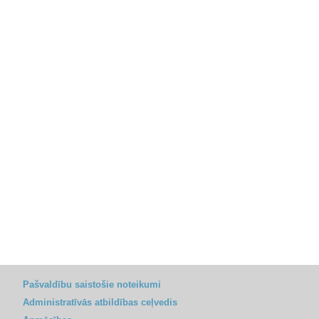
Pašvaldību saistošie noteikumi
Administratīvās atbildības ceļvedis