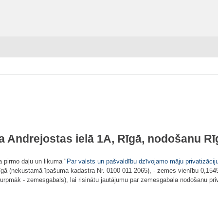
a Andrejostas ielā 1A, Rīgā, nodošanu R
 pirmo daļu un likuma "
Par valsts un pašvaldību dzīvojamo māju privatizācij
īgā (nekustamā īpašuma kadastra Nr. 0100 011 2065), - zemes vienību 0,1545
turpmāk - zemesgabals), lai risinātu jautājumu par zemesgabala nodošanu pri