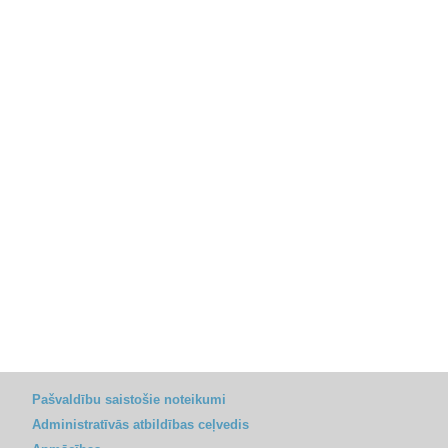
Pašvaldību saistošie noteikumi
Administratīvās atbildības ceļvedis