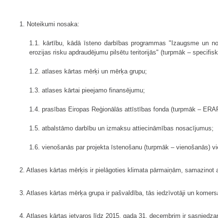
1. Noteikumi nosaka:
1.1. kārtību, kādā īsteno darbības programmas "Izaugsme un noda
erozijas risku apdraudējumu pilsētu teritorijās" (turpmāk – specifis
1.2. atlases kārtas mērķi un mērķa grupu;
1.3. atlases kārtai pieejamo finansējumu;
1.4. prasības Eiropas Reģionālās attīstības fonda (turpmāk – ERAF
1.5. atbalstāmo darbību un izmaksu attiecināmības nosacījumus;
1.6. vienošanās par projekta īstenošanu (turpmāk – vienošanās) 
2. Atlases kārtas mērķis ir pielāgoties klimata pārmaiņām, samazinot 
3. Atlases kārtas mērķa grupa ir pašvaldība, tās iedzīvotāji un komers
4. Atlases kārtas ietvaros līdz 2015. gada 31. decembrim ir sasniedzam