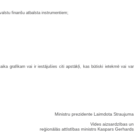
ārvalstu finanšu atbalsta instrumentiem;
ka grafikam vai ir iestājušies citi apstākļi, kas būtiski ietekmē vai var
Ministru prezidente Laimdota Straujuma
Vides aizsardzības un
reģionālās attīstības ministrs Kaspars Gerhards