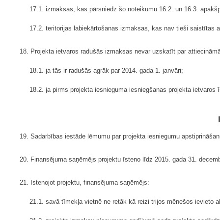
17.1. izmaksas, kas pārsniedz šo noteikumu 16.2. un 16.3. apak
17.2. teritorijas labiekārtošanas izmaksas, kas nav tieši saistīt
18. Projekta ietvaros radušās izmaksas nevar uzskatīt par attiecinām
18.1. ja tās ir radušās agrāk par 2014. gada 1. janvāri;
18.2. ja pirms projekta iesnieguma iesniegšanas projekta ietvaros 
19. Sadarbības iestāde lēmumu par projekta iesniegumu apstiprināšan
20. Finansējuma saņēmējs projektu īsteno līdz 2015. gada 31. decem
21. Īstenojot projektu, finansējuma saņēmējs:
21.1. savā tīmekļa vietnē ne retāk kā reizi trijos mēnešos ievieto a