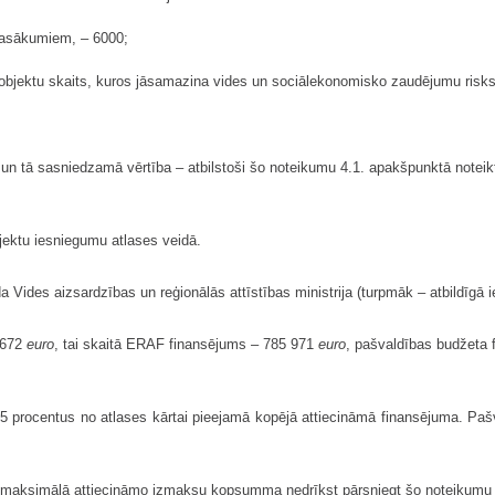
 pasākumiem, – 6000;
šo objektu skaits, kuros jāsamazina vides un sociālekonomisko zaudējumu risk
ājs un tā sasniedzamā vērtība – atbilstoši šo noteikumu 4.1. apakšpunktā notei
jektu iesniegumu atlases veidā.
a Vides aizsardzības un reģionālās attīstības ministrija (turpmāk – atbildīgā i
4 672
euro
, tai skaitā ERAF finansējums – 785 971
euro
, pašvaldības budžeta
procentus no atlases kārtai pieejamā kopējā attiecināmā finansējuma. Paš
, maksimālā attiecināmo izmaksu kopsumma nedrīkst pārsniegt šo noteikum