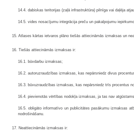
14.4. dabiskas teritorijas (zaļā infrastruktūra) pilnīga vai daļēja 
14.5. vides nosacījumu integrācija preču un pakalpojumu iepirkumos
15. Atlases kārtas ietvaros plāno tiešās attiecināmās izmaksas un n
16. Tiešās attiecināmās izmaksas ir:
16.1. būvdarbu izmaksas;
16.2. autoruzraudzības izmaksas, kas nepārsniedz divus procent
16.3. būvuzraudzības izmaksas, kas nepārsniedz trīs procentus 
16.4. pievienotās vērtības nodokļa izmaksas, ja tas nav atgūstams 
16.5. obligāto informatīvo un publicitātes pasākumu izmaksas atbi
nodrošināšanu.
17. Neattiecināmās izmaksas ir: