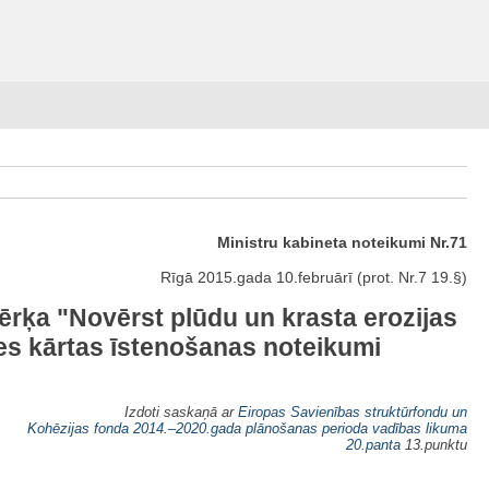
Ministru kabineta noteikumi Nr.71
Rīgā 2015.gada 10.februārī (prot. Nr.7 19.§)
rķa "Novērst plūdu un krasta erozijas
ses kārtas īstenošanas noteikumi
Izdoti saskaņā ar
Eiropas Savienības struktūrfondu un
Kohēzijas fonda 2014.–2020.gada plānošanas perioda vadības likuma
20.panta
13.punktu