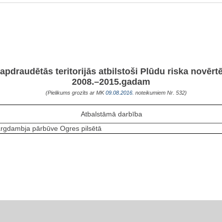
apdraudētās teritorijās atbilstoši Plūdu riska novēr
2008.–2015.gadam
(Pielikums grozīts ar MK
09.08.2016.
noteikumiem Nr. 532)
Atbalstāmā darbība
argdambja pārbūve Ogres pilsētā