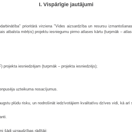
I. Vispārīgie jautājumi
rbinātība" prioritārā virziena "Vides aizsardzība un resursu izmantošanas 
kais atbalsta mērķis) projektu iesniegumu pirmo atlases kārtu (turpmāk – atlas
) projekta iesniedzējam (turpmāk – projekta iesniedzējs);
vienpusēja uzteikuma nosacījumus.
augstu plūdu risku, un nodrošināt iedzīvotājiem kvalitatīvu dzīves vidi, kā 
anti.
i šādi uzraudzības rādītāji: