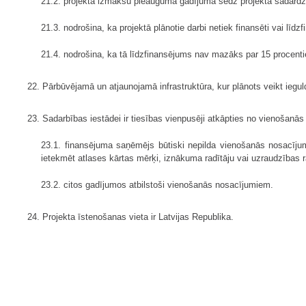
21.2. projekta izmaksu pieauguma gadījumā sedz projekta sadārdz
21.3. nodrošina, ka projektā plānotie darbi netiek finansēti vai līdz
21.4. nodrošina, ka tā līdzfinansējums nav mazāks par 15 procen
22. Pārbūvējamā un atjaunojamā infrastruktūra, kur plānots veikt iegul
23. Sadarbības iestādei ir tiesības vienpusēji atkāpties no vienošanā
23.1. finansējuma saņēmējs būtiski nepilda vienošanās nosacījumus
ietekmēt atlases kārtas mērķi, iznākuma radītāju vai uzraudzības 
23.2. citos gadījumos atbilstoši vienošanās nosacījumiem.
24. Projekta īstenošanas vieta ir Latvijas Republika.