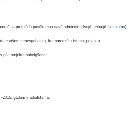
drošina pretplūdu pasākumus savā administratīvajā teritorijā (
pielikums
).
kta esošos zemesgabalos), kur paredzēts īstenot projektu.
us pēc projekta pabeigšanas.
8.–2015. gadam ir atbalstāma: