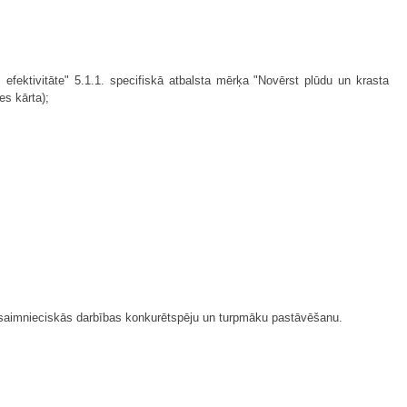
efektivitāte" 5.1.1. specifiskā atbalsta mērķa "Novērst plūdu un krasta
es kārta);
arī saimnieciskās darbības konkurētspēju un turpmāku pastāvēšanu.