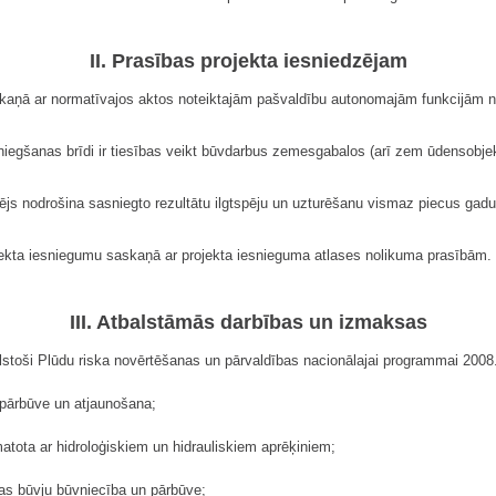
II. Prasības projekta iesniedzējam
askaņā ar normatīvajos aktos noteiktajām pašvaldību autonomajām funkcijām no
sniegšanas brīdi ir tiesības veikt būvdarbus zemesgabalos (arī zem ūdensobje
zējs nodrošina sasniegto rezultātu ilgtspēju un uzturēšanu vismaz piecus gad
jekta iesniegumu saskaņā ar projekta iesnieguma atlases nolikuma prasībām.
III. Atbalstāmās darbības un izmaksas
tbilstoši Plūdu riska novērtēšanas un pārvaldības nacionālajai programmai 200
 pārbūve un atjaunošana;
matota ar hidroloģiskiem un hidrauliskiem aprēķiniem;
ras būvju būvniecība un pārbūve;