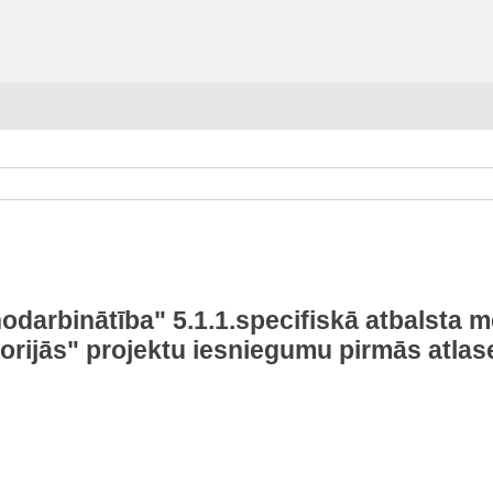
arbinātība" 5.1.1.specifiskā atbalsta mē
torijās" projektu iesniegumu pirmās atla