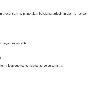
iviem procentiem no plānotajām būvdarbu attiecināmajām izmaksām.
un pieņemšanas akti.
i
ojekta iesnieguma iesniegšanas beigu termiņa.