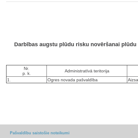
Darbības augstu plūdu risku novēršanai plūdu 
Nr.
Administratīvā teritorija
p. k.
1.
Ogres novada pašvaldība
Aizs
Pašvaldību saistošie noteikumi