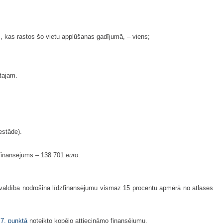
s, kas rastos šo vietu applūšanas gadījumā, – viens;
ktajam.
estāde).
 finansējums – 138 701
euro
.
valdība nodrošina līdzfinansējumu vismaz 15 procentu apmērā no atlases
u
7. punktā
noteikto kopējo attiecināmo finansējumu.