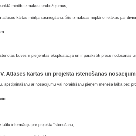
špunktā minēto izmaksu ierobežojumus;
as ar atlases kārtas mērķa sasniegšanu. Šīs izmaksas neplāno lielākas par d
ām:
īstenotās būves ir pieņemtas ekspluatācijā un ir parakstīti preču nodošanas 
IV. Atlases kārtas un projekta īstenošanas nosacījum
u, apstiprināšanu ar nosacījumu vai noraidīšanu pieņem mēneša laikā pēc pr
brim.
ktuālu informāciju par projekta īstenošanu;