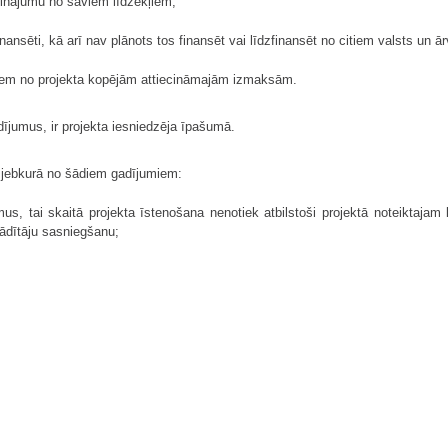
inājumu no saviem līdzekļiem;
finansēti, kā arī nav plānots tos finansēt vai līdzfinansēt no citiem valsts un 
tiem no projekta kopējām attiecināmajām izmaksām.
dījumus, ir projekta iesniedzēja īpašumā.
s jebkurā no šādiem gadījumiem:
, tai skaitā projekta īstenošana nenotiek atbilstoši projektā noteiktajam lai
rādītāju sasniegšanu;