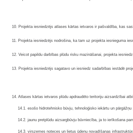
10. Projekta iesniedzējs atlases kārtas ietvaros ir pašvaldība, kas s
11. Projekta iesniedzējs nodrošina, ka tam uz projekta iesnieguma ie
12. Veicot papildu darbības plūdu risku mazināšanai, projekta iesnied
13. Projekta iesniedzējs sagatavo un iesniedz sadarbības iestādē pro
14. Atlases kārtas ietvaros plūdu apdraudēto teritoriju aizsardzībai a
14.1. esošo hidrotehnisko būvju, tehnoloģisko iekārtu un pārgāžņu
14.2. jaunu pretplūdu aizsargbūvju būvniecība, ja to ierīkošana pa
14.3. virszemes noteces un lietus ūdeņu novadīšanas infrastruktū