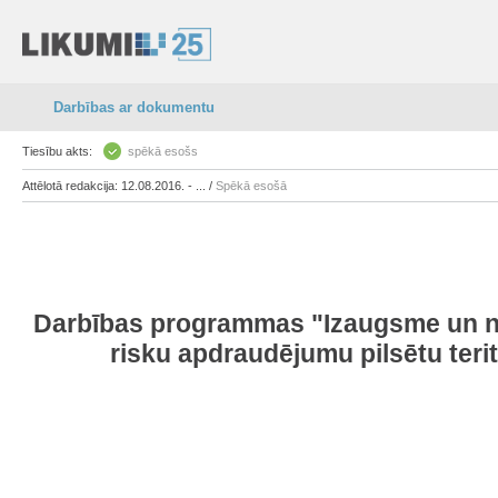
Darbības ar dokumentu
Tiesību akts:
spēkā esošs
Attēlotā redakcija: 12.08.2016. - ... /
Spēkā esošā
Darbības programmas "Izaugsme un nod
risku apdraudējumu pilsētu teri