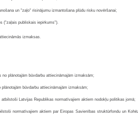
atjaunošana un "zaļo" risinājumu izmantošana plūdu risku novēršanai;
 ("zaļais publiskais iepirkums").
eattiecināmās izmaksas.
us no plānotajām būvdarbu attiecināmajām izmaksām;
no plānotajām būvdarbu attiecināmajām izmaksām;
atbilstoši Latvijas Republikas normatīvajiem aktiem nodokļu politikas jomā;
lstoši normatīvajiem aktiem par Eiropas Savienības struktūrfondu un Kohēzij