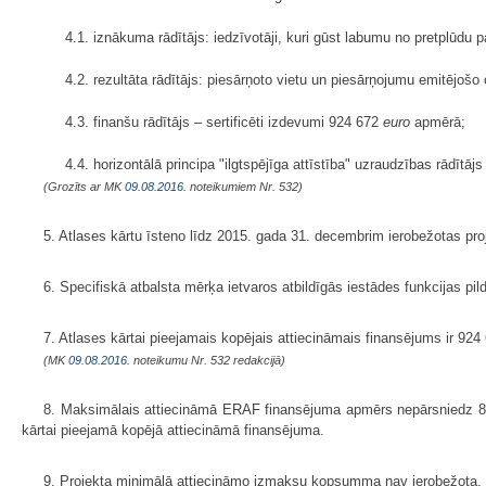
4.1. iznākuma rādītājs: iedzīvotāji, kuri gūst labumu no pretplūdu
4.2. rezultāta rādītājs: piesārņoto vietu un piesārņojumu emitējo
4.3. finanšu rādītājs – sertificēti izdevumi 924 672
euro
apmērā;
4.4. horizontālā principa "ilgtspējīga attīstība" uzraudzības rādīt
(Grozīts ar MK
09.08.2016.
noteikumiem Nr. 532)
5. Atlases kārtu īsteno līdz 2015. gada 31. decembrim ierobežotas pro
6. Specifiskā atbalsta mērķa ietvaros atbildīgās iestādes funkcijas pild
7. Atlases kārtai pieejamais kopējais attiecināmais finansējums ir 92
(MK
09.08.2016.
noteikumu Nr. 532 redakcijā)
8. Maksimālais attiecināmā ERAF finansējuma apmērs nepārsniedz 85 
kārtai pieejamā kopējā attiecināmā finansējuma.
9. Projekta minimālā attiecināmo izmaksu kopsumma nav ierobežota