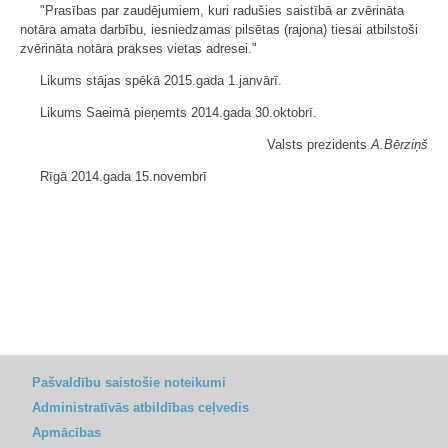
"Prasības par zaudējumiem, kuri radušies saistībā ar zvērināta
notāra amata darbību, iesniedzamas pilsētas (rajona) tiesai atbilstoši
zvērināta notāra prakses vietas adresei."
Likums stājas spēkā 2015.gada 1.janvārī.
Likums Saeimā pieņemts 2014.gada 30.oktobrī.
Valsts prezidents
A.Bērziņš
Rīgā 2014.gada 15.novembrī
Pašvaldību saistošie noteikumi
Administratīvās atbildības ceļvedis
Apmācības