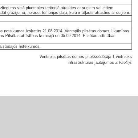
liegums visā pludmales teritorijā atrasties ar suņiem vai citiem
t grozījumu, norādot teritorijas daļu, kurā ir atļauts atrasties ar suņiem.
os noteikumos izskatīts 21.08.2014. Ventspils pilsētas domes Likumības
s Pilsētas attīstības komisijā un 05.09.2014. Pilsētas attīstības
saistošajos noteikumos.
Ventspils pilsētas domes priekšsēdētāja 1.vietnieks
infrastruktūras jautājumos
J.Vītoliņš