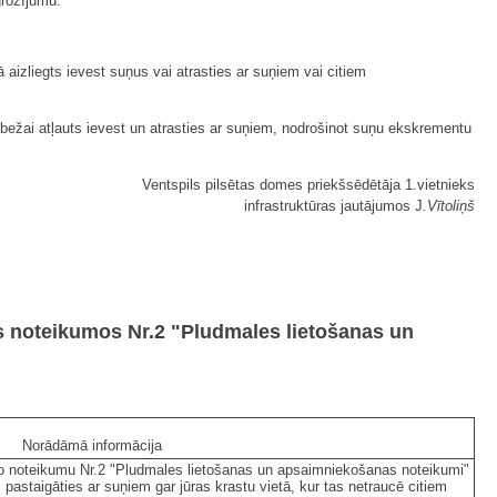
grozījumu:
ā aizliegts ievest suņus vai atrasties ar suņiem vai citiem
robežai atļauts ievest un atrasties ar suņiem, nodrošinot suņu ekskrementu
Ventspils pilsētas domes priekšsēdētāja 1.vietnieks
infrastruktūras jautājumos J
.Vītoliņš
s noteikumos Nr.2 "Pludmales lietošanas un
Norādāmā informācija
šo noteikumu Nr.2 "Pludmales lietošanas un apsaimniekošanas noteikumi"
 pastaigāties ar suņiem gar jūras krastu vietā, kur tas netraucē citiem