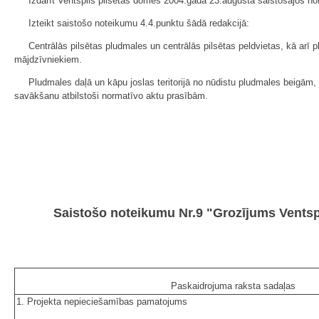
Izdarīt Ventspils pilsētas domes 2004.gada 23.augusta saistošajos n
Izteikt saistošo noteikumu 4.4.punktu šādā redakcijā:
Centrālās pilsētas pludmales un centrālās pilsētas peldvietas, kā arī pl
mājdzīvniekiem.
Pludmales daļā un kāpu joslas teritorijā no nūdistu pludmales beigām, 
savākšanu atbilstoši normatīvo aktu prasībām.
Saistošo noteikumu Nr.9 "Grozījums Ventsp
Paskaidrojuma raksta sadaļas
1. Projekta nepieciešamības pamatojums