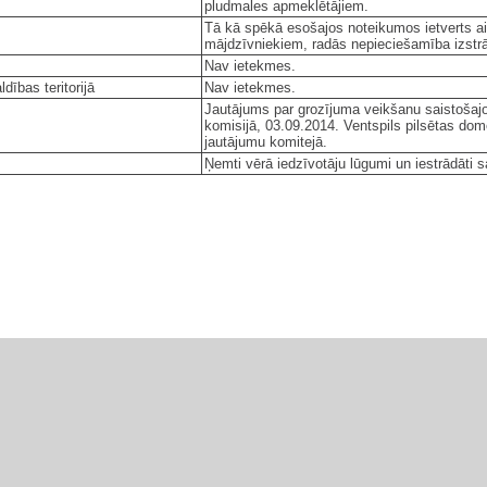
pludmales apmeklētājiem.
Tā kā spēkā esošajos noteikumos ietverts aiz
mājdzīvniekiem, radās nepieciešamība izstrādā
Nav ietekmes.
dības teritorijā
Nav ietekmes.
Jautājums par grozījuma veikšanu saistošaj
komisijā, 03.09.2014. Ventspils pilsētas dome
jautājumu komitejā.
Ņemti vērā iedzīvotāju lūgumi un iestrādāti 