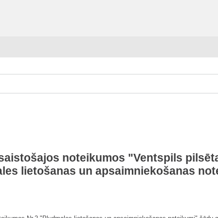
aistošajos noteikumos "Ventspils pilsēt
les lietošanas un apsaimniekošanas not