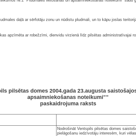
oteikumos Nr.2 "Pludmales lietošanas un apsaimniekošanas noteikumi" šādu 
udmales daļā ar sērfotāju zonu un nūdistu pludmali, un to kāpu joslas teritorij
kas apzīmēta ar robežzīmi, dienvidu virzienā līdz pilsētas administratīvajai 
ils pilsētas domes 2004.gada 23.augusta saistošajo
apsaimniekošanas noteikumi""
paskaidrojuma raksts
Nodrošināt Ventspils pilsētas domes saisto
pielāgošanu iedzīvotāju interesēm, kuri vēlas