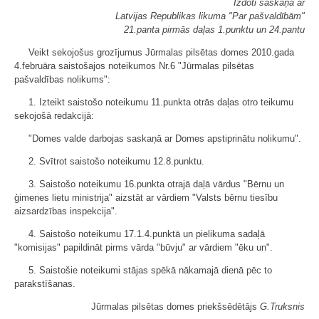
Izdoti saskaņā ar
Latvijas Republikas likuma "Par pašvaldībām"
21.panta pirmās daļas 1.punktu un 24.pantu
Veikt sekojošus grozījumus Jūrmalas pilsētas domes 2010.gada
4.februāra saistošajos noteikumos Nr.6 "Jūrmalas pilsētas
pašvaldības nolikums":
1. Izteikt saistošo noteikumu 11.punkta otrās daļas otro teikumu
sekojošā redakcijā:
"Domes valde darbojas saskaņā ar Domes apstiprinātu nolikumu".
2. Svītrot saistošo noteikumu 12.8.punktu.
3. Saistošo noteikumu 16.punkta otrajā daļā vārdus "Bērnu un
ģimenes lietu ministrija" aizstāt ar vārdiem "Valsts bērnu tiesību
aizsardzības inspekcija".
4. Saistošo noteikumu 17.1.4.punktā un pielikuma sadaļā
"komisijas" papildināt pirms vārda "būvju" ar vārdiem "ēku un".
5. Saistošie noteikumi stājas spēkā nākamajā dienā pēc to
parakstīšanas.
Jūrmalas pilsētas domes priekšsēdētājs
G.Truksnis